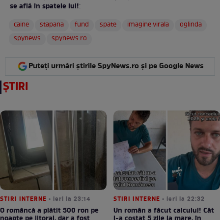
se află în spatele lui!
:
caine
stapana
fund
spate
imagine virala
oglinda
spynews
spynews.ro
Puteți urmări știrile SpyNews.ro și pe Google News
ȘTIRI
STIRI INTERNE
• ieri la 23:14
STIRI INTERNE
• ieri la 22:32
O româncă a plătit 500 ron pe
Un român a făcut calculul! Cât
noapte pe litoral, dar a fost
l-a costat 5 zile la mare, în