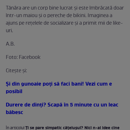
Tânăra are un corp bine lucrat şi este îmbrăcată doar
într-un maiou şi o pereche de bikini. Imaginea a
ajuns pe reţelele de socializare şi a primit mii de like-
uri.
A.B.
Foto: Facebook
Citeşte şi:
Şi din gunoaie poţi să faci bani! Vezi cum e
posibil
Durere de dinţi? Scapă în 5 minute cu un leac
băbesc
Ţi se pare simpatic căţeluşul? Nici n-ai idee cine
În articolul