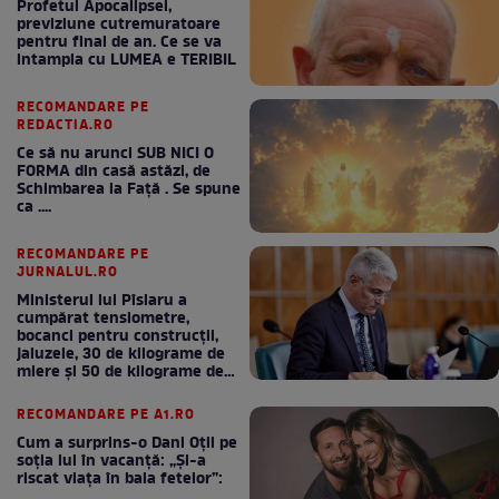
Profetul Apocalipsei,
previziune cutremuratoare
pentru final de an. Ce se va
intampla cu LUMEA e TERIBIL
RECOMANDARE PE
REDACTIA.RO
Ce să nu arunci SUB NICI O
FORMA din casă astăzi, de
Schimbarea la Față . Se spune
ca ....
RECOMANDARE PE
JURNALUL.RO
Ministerul lui Pîslaru a
cumpărat tensiometre,
bocanci pentru construcții,
jaluzele, 30 de kilograme de
miere și 50 de kilograme de
cafea
RECOMANDARE PE A1.RO
Cum a surprins-o Dani Oțil pe
soția lui în vacanță: „Și-a
riscat viața în baia fetelor”: