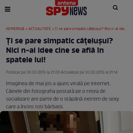
HOMEPAGE
»
ACTUALITATE
» Ţi se pare simpatic căţeluşul? Nici n-ai idee cine se află în spatele lui!
Ţi se pare simpatic căţeluşul?
Nici n-ai idee cine se află în
spatele lui!
Publicat pe 30.03.2015 la 21:00 Actualizat pe 30.03.2015 la 21:14
Imaginea de mai jos a ajuns virală pe internet.
Câinele din fotografia postată pe o reţea de
socializare are parte de o stâpână extrem de sexy
care a încins toţi bărbaţii.