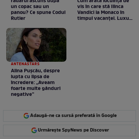
radarul ascuns după
Cum arată locuința de
un copac sau un
vis în care stă Ilinca
panou? Ce spune Codul
Vandici la Monaco în
Rutier
timpul vacanței. Luxul
e în starea lui pură.
Totul arată ca în filme!
/ GALERIE FOTO
ANTENASTARS
Alina Pușcău, despre
lupta cu lipsa de
încredere: „Aveam
foarte multe gânduri
negative”
Adaugă-ne ca sursă preferată în Google
Urmărește SpyNews pe Discover