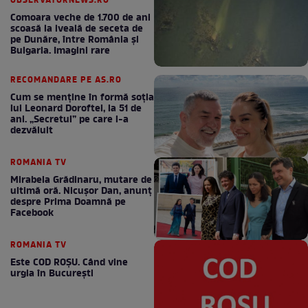
OBSERVATORNEWS.RO
Comoara veche de 1.700 de ani
scoasă la iveală de seceta de
pe Dunăre, între România şi
Bulgaria. Imagini rare
RECOMANDARE PE AS.RO
Cum se menţine în formă soţia
lui Leonard Doroftei, la 51 de
ani. „Secretul” pe care l-a
dezvăluit
ROMANIA TV
Mirabela Grădinaru, mutare de
ultimă oră. Nicuşor Dan, anunţ
despre Prima Doamnă pe
Facebook
ROMANIA TV
Este COD ROŞU. Când vine
urgia în Bucureşti