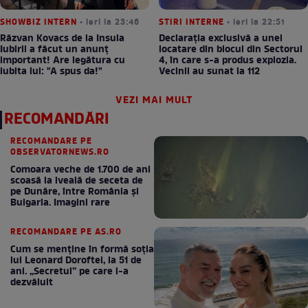
SHOWBIZ INTERN
• ieri la 23:46
STIRI INTERNE
• ieri la 22:51
Răzvan Kovacs de la Insula
Declarația exclusivă a unei
Iubirii a făcut un anunț
locatare din blocul din Sectorul
important! Are legătura cu
4, în care s-a produs explozia.
iubita lui: "A spus da!"
Vecinii au sunat la 112
VEZI MAI MULT
RECOMANDĂRI
RECOMANDARE PE
OBSERVATORNEWS.RO
Comoara veche de 1.700 de ani
scoasă la iveală de seceta de
pe Dunăre, între România şi
Bulgaria. Imagini rare
RECOMANDARE PE AS.RO
Cum se menţine în formă soţia
lui Leonard Doroftei, la 51 de
ani. „Secretul” pe care l-a
dezvăluit