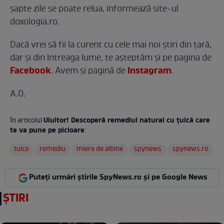
şapte zile se poate relua, informează site-ul
doxologia.ro.
Dacă vrei să fii la curent cu cele mai noi ştiri din ţară,
dar şi din întreaga lume, te așteptăm și pe pagina de
Facebook
Instagram
. Avem şi pagină de
.
A.O.
Uluitor! Descoperă remediul natural cu ţuică care
În articolul
te va pune pe picioare
:
tuica
remediu
miere de albine
spynews
spynews.ro
Puteți urmări știrile SpyNews.ro și pe Google News
ȘTIRI