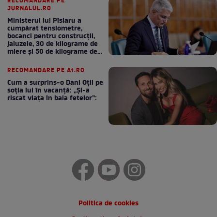
RECOMANDARE PE
JURNALUL.RO
Ministerul lui Pîslaru a
cumpărat tensiometre,
bocanci pentru construcții,
jaluzele, 30 de kilograme de
miere și 50 de kilograme de
cafea
RECOMANDARE PE A1.RO
Cum a surprins-o Dani Oțil pe
soția lui în vacanță: „Și-a
riscat viața în baia fetelor”:
Politica de cookies