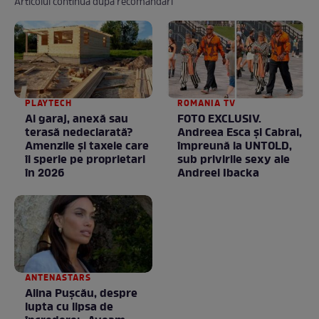
Articolul continuă după recomandări
PLAYTECH
ROMANIA TV
Ai garaj, anexă sau
FOTO EXCLUSIV.
terasă nedeclarată?
Andreea Esca şi Cabral,
Amenzile și taxele care
împreună la UNTOLD,
îi sperie pe proprietari
sub privirile sexy ale
în 2026
Andreei Ibacka
ANTENASTARS
Alina Pușcău, despre
lupta cu lipsa de