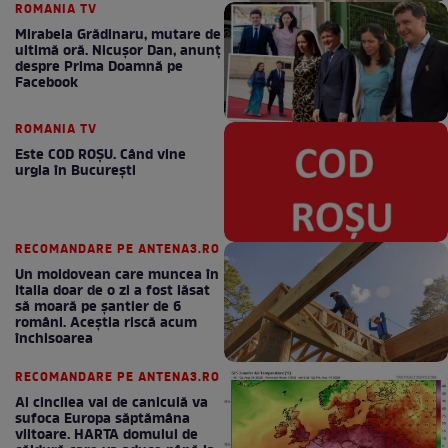
ROMANIA TV
Mirabela Grădinaru, mutare de
ultimă oră. Nicuşor Dan, anunţ
despre Prima Doamnă pe
Facebook
ROMANIA TV
Este COD ROŞU. Când vine
urgia în Bucureşti
RECOMANDARE PE ANTENA3.RO
Un moldovean care muncea în
Italia doar de o zi a fost lăsat
să moară pe şantier de 6
români. Aceștia riscă acum
închisoarea
RECOMANDARE PE ANTENA3.RO
Al cincilea val de caniculă va
sufoca Europa săptămâna
viitoare. HARTA domului de