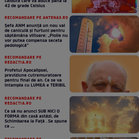
căldură care va aduce până la
42 de grade Celsius
RECOMANDARE PE ANTENA3.RO
Șefa ANM anunță un nou val
de caniculă și furtuni pentru
săptămâna viitoare: „Ploile nu
vor putea compensa seceta
pedologică”
RECOMANDARE PE
REDACTIA.RO
Profetul Apocalipsei,
previziune cutremuratoare
pentru final de an. Ce se va
intampla cu LUMEA e TERIBIL
RECOMANDARE PE
REDACTIA.RO
Ce să nu arunci SUB NICI O
FORMA din casă astăzi, de
Schimbarea la Față . Se spune
ca ....