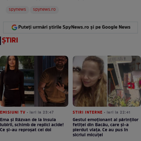
spynews
spynews.ro
Puteți urmări știrile SpyNews.ro și pe Google News
ȘTIRI
EMISIUNI TV
• ieri la 23:47
STIRI INTERNE
• ieri la 22:41
Ema și Răzvan de la Insula
Gestul emoționant al părinților
Iubirii, schimb de replici acide!
fetiței din Bacău, care și-a
Ce și-au reproșat cei doi
pierdut viața. Ce au pus în
sicriul micuței