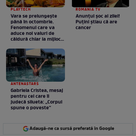
PLAYTECH
ROMANIA TV
Vara se prelungeşte
Anunţul şoc al zilei!
până în octombrie.
Puţini ştiau că are
Fenomenul care va
cancer
aduce noi valuri de
căldură chiar la mijlocul
toamnei
ANTENASTARS
Gabriela Cristea, mesaj
pentru cei care îi
judecă silueta: „Corpul
spune o poveste”
Adaugă-ne ca sursă preferată în Google