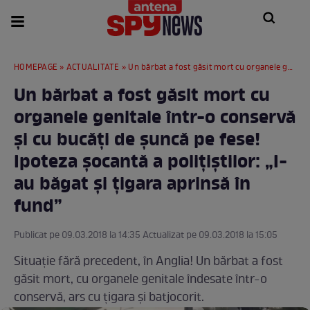
HOMEPAGE
»
ACTUALITATE
» Un bărbat a fost găsit mort cu organele genitale într-o conservă şi cu bucăţi de şuncă pe fese! Ipoteza şocantă a poliţiştilor: „I-au băgat şi ţigara aprinsă în fund”
Un bărbat a fost găsit mort cu
organele genitale într-o conservă
şi cu bucăţi de şuncă pe fese!
Ipoteza şocantă a poliţiştilor: „I-
au băgat şi ţigara aprinsă în
fund”
Publicat pe 09.03.2018 la 14:35 Actualizat pe 09.03.2018 la 15:05
Situaţie fără precedent, în Anglia! Un bărbat a fost
găsit mort, cu organele genitale îndesate într-o
conservă, ars cu ţigara şi batjocorit.