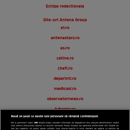
Echipa redactionala
Site-uri Antena Group
a1.ro
antenastars.ro
as.ro
catine.ro
chefi.ro
deparinti.ro
medicool.ro
observatornews.ro
tvhappy.ro
Nouă ne pasă ca datele tale personale să rămână confidențiale
useit.ro
589
Noi și partenerii noștri
stocăm și/sau accesăm informații pe dispozitivul dvs., precum identificatorii cookie
unici pentru prelucrarea datelor cu caracter personal. Puteți accepta sau gestiona preferințele dvs. făcând clic
zutv.ro
mai jos, respectiv vă puteți opune utilizării unui interes legitim în orice moment pe pagina cu politica de