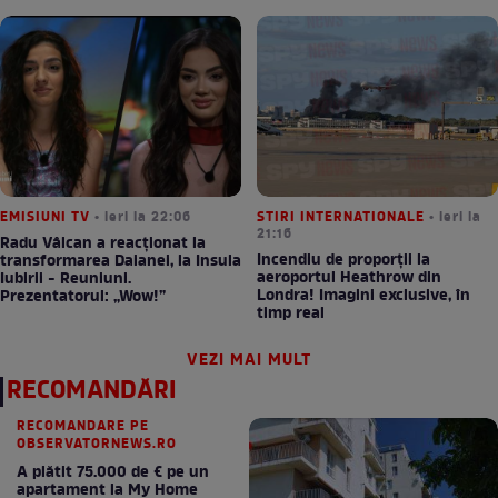
EMISIUNI TV
• ieri la 22:06
STIRI INTERNATIONALE
• ieri la
21:16
Radu Vâlcan a reacționat la
Incendiu de proporții la
transformarea Daianei, la Insula
aeroportul Heathrow din
Iubirii - Reuniuni.
Londra! Imagini exclusive, în
Prezentatorul: „Wow!”
timp real
VEZI MAI MULT
RECOMANDĂRI
RECOMANDARE PE
OBSERVATORNEWS.RO
A plătit 75.000 de € pe un
apartament la My Home