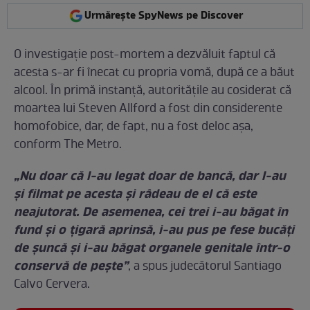
Urmărește SpyNews pe Discover
O investigaţie post-mortem a dezvăluit faptul că
acesta s-ar fi înecat cu propria vomă, după ce a băut
alcool. În primă instanţă, autorităţile au cosiderat că
moartea lui Steven Allford a fost din considerente
homofobice, dar, de fapt, nu a fost deloc aşa,
conform The Metro.
„Nu doar că l-au legat doar de bancă, dar l-au
şi filmat pe acesta şi râdeau de el că este
neajutorat. De asemenea, cei trei i-au băgat în
fund şi o ţigară aprinsă, i-au pus pe fese bucăţi
de şuncă şi i-au băgat organele genitale într-o
conservă de peşte”
, a spus judecătorul Santiago
Calvo Cervera.