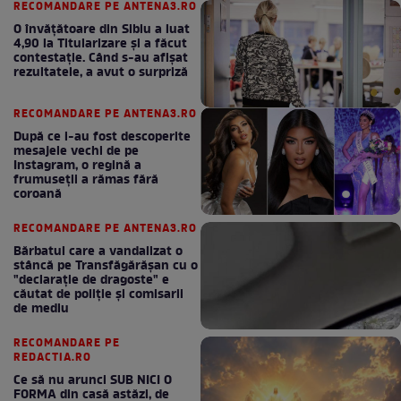
RECOMANDARE PE ANTENA3.RO
O învățătoare din Sibiu a luat
4,90 la Titularizare și a făcut
contestație. Când s-au afișat
rezultatele, a avut o surpriză
RECOMANDARE PE ANTENA3.RO
După ce i-au fost descoperite
mesajele vechi de pe
Instagram, o regină a
frumuseții a rămas fără
coroană
RECOMANDARE PE ANTENA3.RO
Bărbatul care a vandalizat o
stâncă pe Transfăgărășan cu o
"declaraţie de dragoste" e
căutat de poliție și comisarii
de mediu
RECOMANDARE PE
REDACTIA.RO
Ce să nu arunci SUB NICI O
FORMA din casă astăzi, de