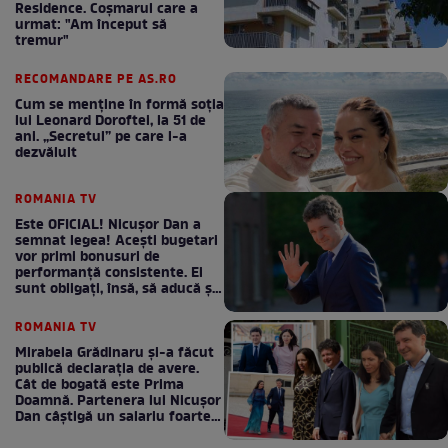
Residence. Coşmarul care a
urmat: "Am început să
tremur"
RECOMANDARE PE AS.RO
Cum se menţine în formă soţia
lui Leonard Doroftei, la 51 de
ani. „Secretul” pe care l-a
dezvăluit
ROMANIA TV
Este OFICIAL! Nicușor Dan a
semnat legea! Acești bugetari
vor primi bonusuri de
performanță consistente. Ei
sunt obligați, însă, să aducă și
bani la bugetul de stat
ROMANIA TV
Mirabela Grădinaru și-a făcut
publică declarația de avere.
Cât de bogată este Prima
Doamnă. Partenera lui Nicușor
Dan câștigă un salariu foarte
bun în fiecare lună!