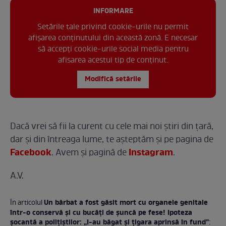
INFORMARE
Setările tale privind cookie-urile nu permit
afișarea conținutului din această zonă. E necesar
să accepți cookie-urile social media pentru
afisarea acestui tip de conținut.
Modifică setările
Dacă vrei să fii la curent cu cele mai noi ştiri din ţară,
dar şi din întreaga lume, te așteptăm și pe pagina de
Facebook
Instagram
. Avem şi pagină de
.
A.V.
Un bărbat a fost găsit mort cu organele genitale
În articolul
într-o conservă şi cu bucăţi de şuncă pe fese! Ipoteza
şocantă a poliţiştilor: „I-au băgat şi ţigara aprinsă în fund”
: