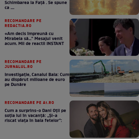
Schimbarea la Față . Se spune
ca ....
RECOMANDARE PE
REDACTIA.RO
«Am decis împreună cu
Mirabela să..." Mesajul venit
acum. Mii de reactii INSTANT
RECOMANDARE PE
JURNALUL.RO
Investigație, Canalul Bala: Cum
au dispărut milioane de euro
pe Dunăre
RECOMANDARE PE A1.RO
Cum a surprins-o Dani Oțil pe
soția lui în vacanță: „Și-a
riscat viața în baia fetelor”: