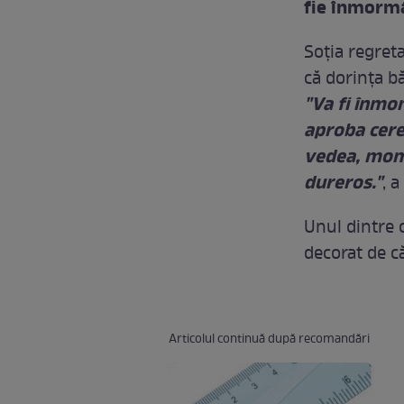
fie înmormân
Soţia regret
că dorinţa bă
"Va fi înmom
aproba cerer
vedea, mome
dureros."
, a
Unul dintre c
decorat de că
Articolul continuă după recomandări