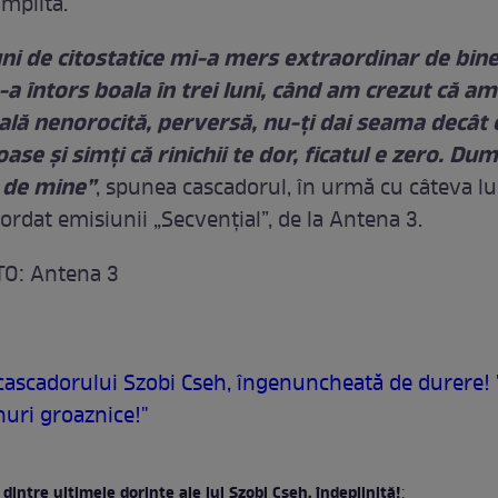
mplită.
ni de citostatice mi-a mers extraordinar de bine. 
-a întors boala în trei luni, când am crezut că am
boală nenorocită, perversă, nu-ţi dai seama decât 
oase şi simţi că rinichii te dor, ficatul e zero. D
ă de mine”
, spunea cascadorul, în urmă cu câteva lu
ordat emisiunii „Secvenţial”, de la Antena 3.
O: Antena 3
cascadorului Szobi Cseh, îngenuncheată de durere! 
nuri groaznice!"
dintre ultimele dorinţe ale lui Szobi Cseh, îndeplinită!
: