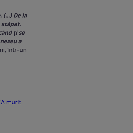
(...) De la
 scăpat.
când ţi se
umnezeu a
ni, într-un
"A murit