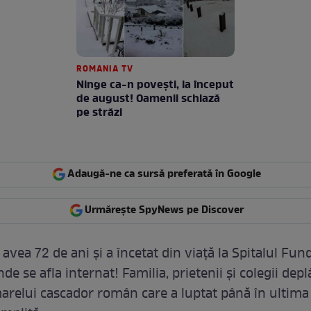
ROMANIA TV
Ninge ca-n povești, la început
de august! Oamenii schiază
pe străzi
Adaugă-ne ca sursă preferată în Google
Urmărește SpyNews pe Discover
avea 72 de ani şi a încetat din viaţă la Spitalul Fun
nde se afla internat! Familia, prietenii şi colegii dep
relui cascador român care a luptat până în ultima 