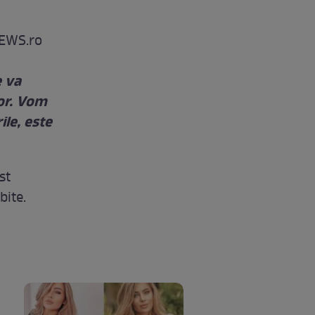
NEWS.ro
e va
lor. Vom
le, este
st
bite.