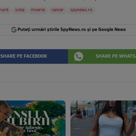
murit
sotia
moarte
cancer
spynews.ro
Puteți urmări știrile SpyNews.ro și pe Google News
SHARE PE FACEBOOK
SHARE PE WHATS