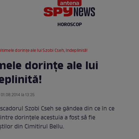
HOROSCOP
ltimele dorinţe ale lui Szobi Cseh, îndeplinită!
mele dorinţe ale lui
eplinită!
 01.08.2014 la 13:25
ascadorul Szobi Cseh se gândea din ce în ce
intre dorinţele acestuia a fost să fie
ilor din Cimitirul Bellu.