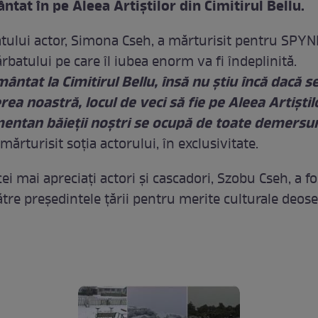
tat în pe Aleea Artiştilor din Cimitirul Bellu.
atului actor, Simona Cseh, a mărturisit pentru SPY
rbatului pe care îl iubea enorm va fi îndeplinită.
ântat la Cimitirul Bellu, însă nu ştiu încă dacă s
ea noastră, locul de veci să fie pe Aleea Artişti
ntan băieţii noştri se ocupă de toate demersuri
 mărturisit soţia actorului, în exclusivitate.
ei mai apreciaţi actori şi cascadori, Szobu Cseh, a fo
tre preşedintele ţării pentru merite culturale deose