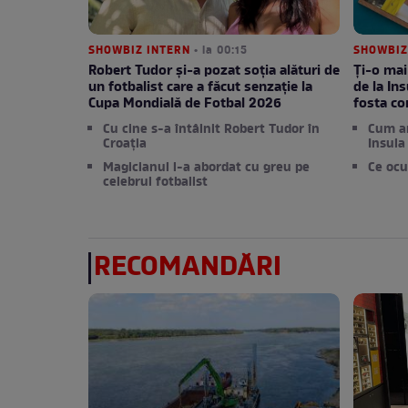
SHOWBIZ INTERN
• la 00:15
SHOWBIZ
Robert Tudor și-a pozat soția alături de
Ți-o mai
un fotbalist care a făcut senzație la
de la Ins
Cupa Mondială de Fotbal 2026
fosta c
Cu cine s-a întâlnit Robert Tudor în
Cum a
Croația
Insula 
Magicianul l-a abordat cu greu pe
Ce ocu
celebrul fotbalist
RECOMANDĂRI