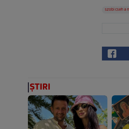
szobi cseh a 
ȘTIRI