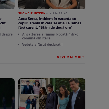
SHOWBIZ INTERN
• ieri la 22:48
e
Anca Serea, incident în vacanța cu
cut.
copiii! Trenul în care se aflau a rămas
i
fără curent: ”Stăm de două ore”
i despre
Anca Serea a rămas blocată într-o
comună din Italia
Vedeta a făcut declarații
VEZI MAI MULT