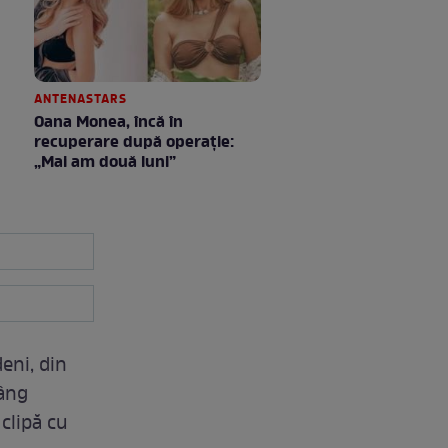
ANTENASTARS
Oana Monea, încă în
recuperare după operație:
„Mai am două luni”
deni, din
lâng
clipă cu