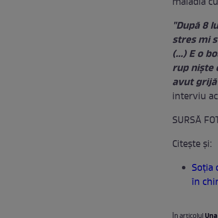
maladia cu
"După 8 lu
stres mi s
(...) E o 
rup nişte 
avut grij
interviu ac
SURSĂ FOT
Citeşte şi:
Soţia 
în chi
Una 
În articolul