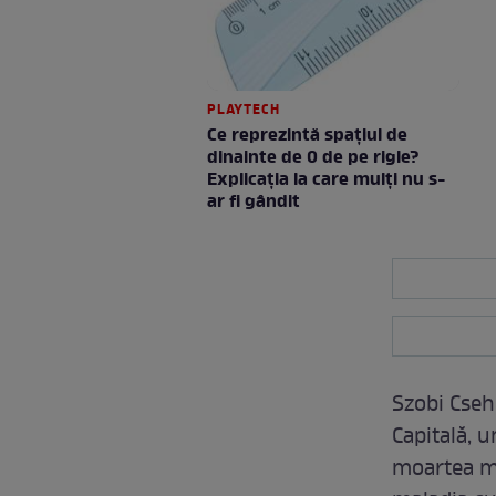
PLAYTECH
Ce reprezintă spaţiul de
dinainte de 0 de pe rigle?
Explicaţia la care mulţi nu s-
ar fi gândit
Szobi Cseh 
Capitală, u
moartea ma