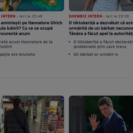
 INTERN
• ieri la 23:48
SHOWBIZ INTERN
• ieri la 23:36
 amintești pe Hannelore Ulrich
O tiktokeriță a dezvăluit că est
ula Iubirii? Cu ce se ocupă
urmărită de un bărbat necunos
oncurentă acum
Tânăra a făcut apel la autorităț
rată acum Hannelore de la
O tiktokeriță a făcut declarați
Iubirii
problemele prin care trece
pație are bruneta
Un bărbat ar urmări-o