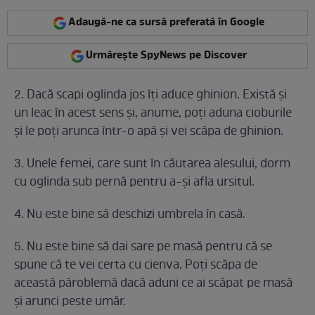
Adaugă-ne ca sursă preferată în Google
Urmărește SpyNews pe Discover
2. Dacă scapi oglinda jos îţi aduce ghinion. Există şi
un leac în acest sens şi, anume, poţi aduna cioburile
şi le poţi arunca într-o apă şi vei scăpa de ghinion.
3. Unele femei, care sunt în căutarea alesului, dorm
cu oglinda sub pernă pentru a-şi afla ursitul.
4. Nu este bine să deschizi umbrela în casă.
5. Nu este bine să dai sare pe masă pentru că se
spune că te vei certa cu cienva. Poţi scăpa de
această păroblemă dacă aduni ce ai scăpat pe masă
şi arunci peste umăr.