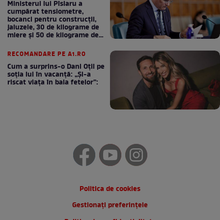
Ministerul lui Pîslaru a
cumpărat tensiometre,
bocanci pentru construcții,
jaluzele, 30 de kilograme de
miere și 50 de kilograme de
cafea
RECOMANDARE PE A1.RO
Cum a surprins-o Dani Oțil pe
soția lui în vacanță: „Și-a
riscat viața în baia fetelor”:
Politica de cookies
Gestionați preferințele