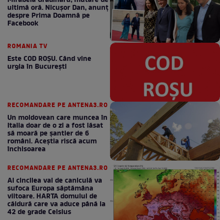
Mirabela Grădinaru, mutare de
ultimă oră. Nicuşor Dan, anunţ
despre Prima Doamnă pe
Facebook
ROMANIA TV
Este COD ROŞU. Când vine
urgia în Bucureşti
RECOMANDARE PE ANTENA3.RO
Un moldovean care muncea în
Italia doar de o zi a fost lăsat
să moară pe şantier de 6
români. Aceștia riscă acum
închisoarea
RECOMANDARE PE ANTENA3.RO
Al cincilea val de caniculă va
sufoca Europa săptămâna
viitoare. HARTA domului de
căldură care va aduce până la
42 de grade Celsius