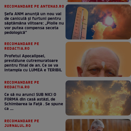
RECOMANDARE PE ANTENA3.RO
Șefa ANM anunță un nou val
de caniculă și furtuni pentru
săptămâna viitoare: „Ploile nu
vor putea compensa seceta
pedologică”
RECOMANDARE PE
REDACTIA.RO
Profetul Apocalipsei,
previziune cutremuratoare
pentru final de an. Ce se va
intampla cu LUMEA e TERIBIL
RECOMANDARE PE
REDACTIA.RO
Ce să nu arunci SUB NICI O
FORMA din casă astăzi, de
Schimbarea la Față . Se spune
ca ....
RECOMANDARE PE
JURNALUL.RO