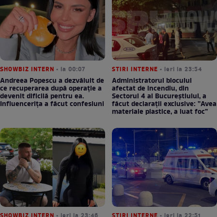
SHOWBIZ INTERN
• la 00:07
STIRI INTERNE
• ieri la 23:54
Andreea Popescu a dezvăluit de
Administratorul blocului
ce recuperarea după operație a
afectat de incendiu, din
devenit dificilă pentru ea.
Sectorul 4 al Bucureștiului, a
Influencerița a făcut confesiuni
făcut declarații exclusive: ”Avea
materiale plastice, a luat foc”
SHOWBIZ INTERN
• ieri la 23:46
STIRI INTERNE
• ieri la 22:51