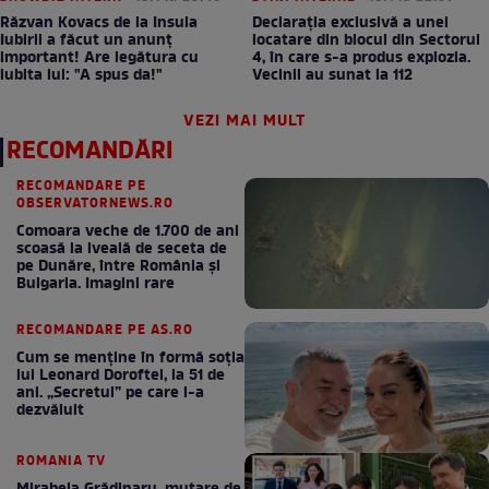
Răzvan Kovacs de la Insula
Declarația exclusivă a unei
Iubirii a făcut un anunț
locatare din blocul din Sectorul
important! Are legătura cu
4, în care s-a produs explozia.
iubita lui: "A spus da!"
Vecinii au sunat la 112
VEZI MAI MULT
RECOMANDĂRI
RECOMANDARE PE
OBSERVATORNEWS.RO
Comoara veche de 1.700 de ani
scoasă la iveală de seceta de
pe Dunăre, între România şi
Bulgaria. Imagini rare
RECOMANDARE PE AS.RO
Cum se menţine în formă soţia
lui Leonard Doroftei, la 51 de
ani. „Secretul” pe care l-a
dezvăluit
ROMANIA TV