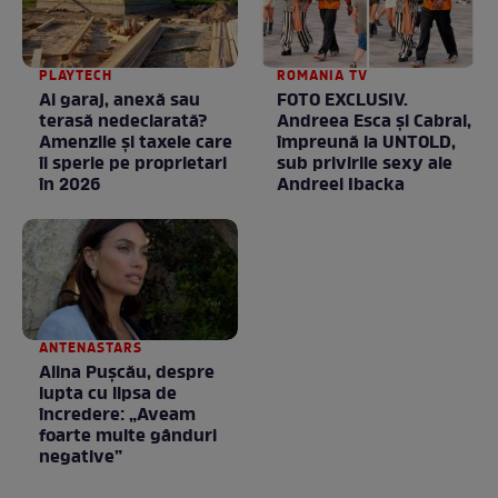
PLAYTECH
ROMANIA TV
Ai garaj, anexă sau
FOTO EXCLUSIV.
terasă nedeclarată?
Andreea Esca şi Cabral,
Amenzile și taxele care
împreună la UNTOLD,
îi sperie pe proprietari
sub privirile sexy ale
în 2026
Andreei Ibacka
ANTENASTARS
Alina Pușcău, despre
lupta cu lipsa de
încredere: „Aveam
foarte multe gânduri
negative”