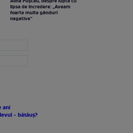
Alina Pușcău, despre lupta cu
lipsa de încredere: „Aveam
foarte multe gânduri
negative”
e ani
elevul - bătăuş?