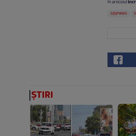
Incr
În articolul
spynews
ȘTIRI