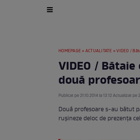
HOMEPAGE
»
ACTUALITATE
» VIDEO / Băt
VIDEO / Bătaie
două profesoare
Publicat pe 21.10.2014 la 13:12 Actualizat pe 2
Două profesoare s-au bătut par
ruşineze deloc de prezenţa celo