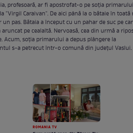
ia, profesoară, ar fi apostrofat-o pe soţia primarulu
la "Virgil Caraivan". De aici până la o bătaie în toată
r un pas. Bătaia a început cu un pahar de suc pe ca
a aruncat pe cealaltă. Nervoasă, cea din urmă a ripo
. Acum, soţia primarului a depus plângere la
entul s-a petrecut într-o comună din judeţul Vaslui.
ROMANIA TV