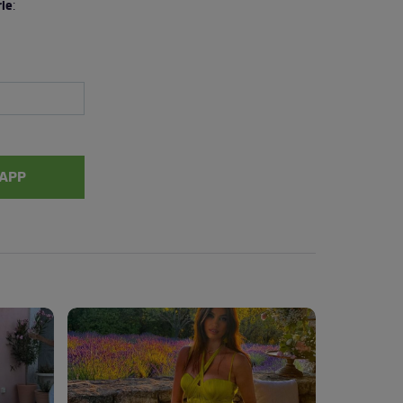
rie
:
APP