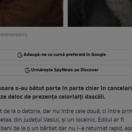
venimentul.ro
Adaugă-ne ca sursă preferată în Google
Urmărește SpyNews pe Discover
oare s-au bătut parte în parte chiar în cancelari
ze deloc de prezenţa celorlalţi dascăli.
t de la o datorie, dar nu între cele două, ci între pr
letea, din judeţul Vaslui, şi un localnic. Edilul ar fi
ani de la o un bărbat dar nu i-a returnat rapid, aş