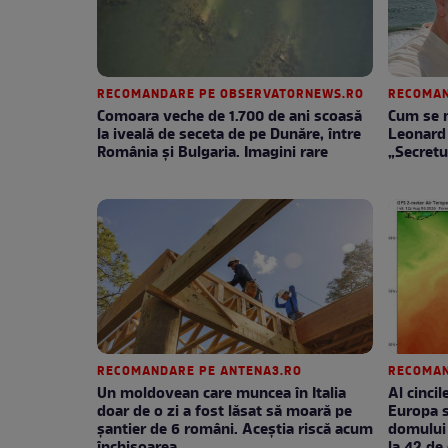
RECOMANDARE PE OBSERVATORNEWS.RO
RECOMAN
Comoara veche de 1.700 de ani scoasă
Cum se m
la iveală de seceta de pe Dunăre, între
Leonard 
România şi Bulgaria. Imagini rare
„Secretu
RECOMANDARE PE ANTENA3.RO
RECOMAN
Un moldovean care muncea în Italia
Al cinci
doar de o zi a fost lăsat să moară pe
Europa 
şantier de 6 români. Aceștia riscă acum
domului 