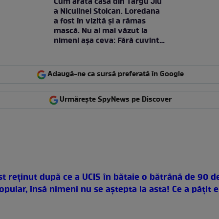
Cum arată casa din Târgu Jiu
a Niculinei Stoican. Loredana
a fost în vizită și a rămas
mască. Nu ai mai văzut la
nimeni așa ceva: Fără cuvinte
/ VIDEO
Adaugă-ne ca sursă preferată în Google
Urmărește SpyNews pe Discover
st reţinut după ce a UCIS în bătaie o bătrână de 90 d
pular, însă nimeni nu se aștepta la asta! Ce a păţit 