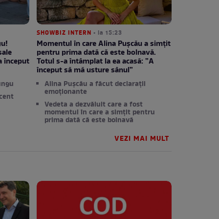
SHOWBIZ INTERN
• la 15:23
gu!
Momentul în care Alina Pușcău a simțit
sale
pentru prima dată că este bolnavă.
a început
Totul s-a întâmplat la ea acasă: ”A
început să mă usture sânul”
Lungu
Alina Pușcău a făcut declarații
emoționante
ecent
Vedeta a dezvăluit care a fost
momentul în care a simțit pentru
prima dată că este bolnavă
VEZI MAI MULT