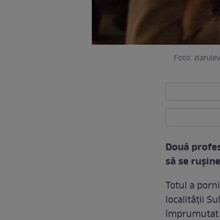
Foto: ziarule
Două profes
să se ruşine
Totul a porni
localităţii Su
împrumutat b