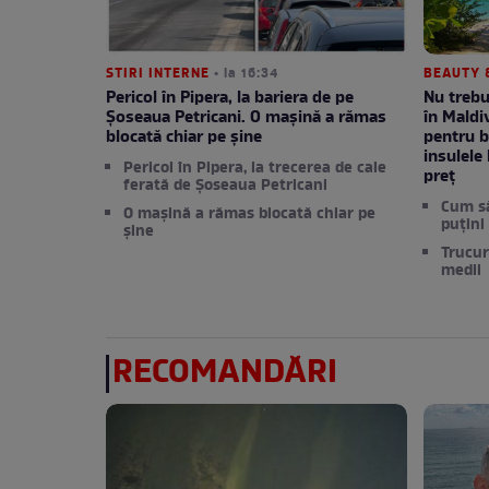
STIRI INTERNE
• la 16:34
BEAUTY 
Pericol în Pipera, la bariera de pe
Nu trebu
Șoseaua Petricani. O mașină a rămas
în Maldi
blocată chiar pe șine
pentru b
insulele
Pericol în Pipera, la trecerea de cale
preț
ferată de Șoseaua Petricani
Cum să
O mașină a rămas blocată chiar pe
puțini
șine
Trucur
medii
RECOMANDĂRI