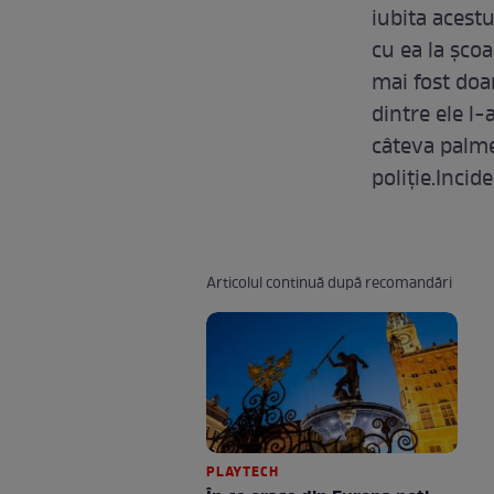
iubita acestu
cu ea la şcoa
mai fost doa
dintre ele l-
câteva palme
poliţie.Incid
Articolul continuă după recomandări
PLAYTECH