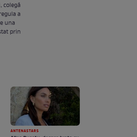
i, colegă
 regula a
re una
stat prin
ANTENASTARS