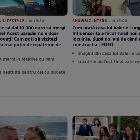
& LIFESTYLE
• la 16:34
SHOWBIZ INTERN
• la 16:00
ie să dai 10.000 euro să mergi
Cum arată casa lui Valerie Lun
ve! Acest paradis nu e doar
Influencerița a făcut turul noii 
ogați! Cum poți să vizitezi
locuințe, după doi ani de când 
 la mai puțin de o pătrime de
construcția | FOTO
Imagini din casa lui Valerie 
 mergi în Maldive cu bani
Lucrările au fost finalizate r
i neștuite pentru cei cu bugete