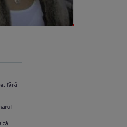
e, fără
imarul
a că