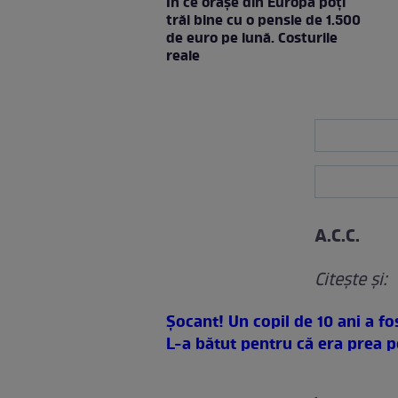
În ce orașe din Europa poți
trăi bine cu o pensie de 1.500
de euro pe lună. Costurile
reale
A.C.C.
Citeşte şi:
Şocant! Un copil de 10 ani a fo
L-a bătut pentru că era prea po