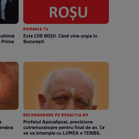
ROMANIA TV
Este COD ROŞU. Când vine urgia în
e Prima
Bucureşti
RECOMANDARE PE REDACTIA.RO
e
Profetul Apocalipsei, previziune
tămâna
cutremuratoare pentru final de an. Ce
se va intampla cu LUMEA e TERIBIL