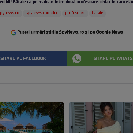
edibil! Bătaie ca pe maidan între două profesoare, chiar în cancela
spynews.ro
spynews monden
profesoare
bataie
Puteți urmări știrile SpyNews.ro și pe Google News
SHARE PE FACEBOOK
SHARE PE WHATS