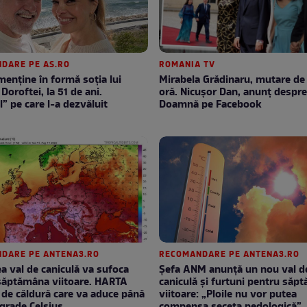
DARE PE AS.RO
ROMANIA TV
enţine în formă soţia lui
Mirabela Grădinaru, mutare de ultimă
Doroftei, la 51 de ani.
oră. Nicuşor Dan, anunţ despr
l” pe care l-a dezvăluit
Doamnă pe Facebook
DARE PE ANTENA3.RO
RECOMANDARE PE ANTENA3.RO
lea val de caniculă va sufoca
Șefa ANM anunță un nou val d
săptămâna viitoare. HARTA
caniculă și furtuni pentru săp
de căldură care va aduce până
viitoare: „Ploile nu vor putea