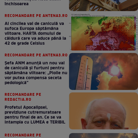
închisoarea
RECOMANDARE PE ANTENA3.RO
Al cincilea val de caniculă va
sufoca Europa săptămâna
viitoare. HARTA domului de
căldură care va aduce până la
42 de grade Celsius
RECOMANDARE PE ANTENA3.RO
Șefa ANM anunță un nou val
de caniculă și furtuni pentru
săptămâna viitoare: „Ploile nu
vor putea compensa seceta
pedologică”
RECOMANDARE PE
REDACTIA.RO
Profetul Apocalipsei,
previziune cutremuratoare
pentru final de an. Ce se va
intampla cu LUMEA e TERIBIL
RECOMANDARE PE