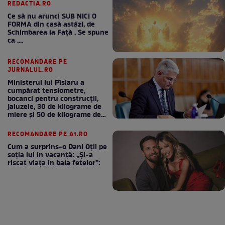
REDACTIA.RO
Ce să nu arunci SUB NICI O
FORMA din casă astăzi, de
Schimbarea la Față . Se spune
ca ....
RECOMANDARE PE
JURNALUL.RO
Ministerul lui Pîslaru a
cumpărat tensiometre,
bocanci pentru construcții,
jaluzele, 30 de kilograme de
miere și 50 de kilograme de
cafea
RECOMANDARE PE A1.RO
Cum a surprins-o Dani Oțil pe
soția lui în vacanță: „Și-a
riscat viața în baia fetelor”: