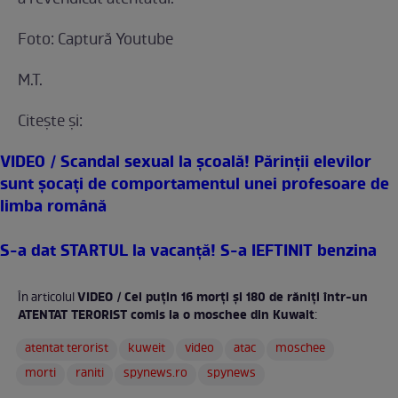
a revendicat atentatul.
Foto: Captură Youtube
M.T.
Citeşte şi:
VIDEO / Scandal sexual la şcoală! Părinţii elevilor
sunt şocaţi de comportamentul unei profesoare de
limba română
S-a dat STARTUL la vacanţă! S-a IEFTINIT benzina
VIDEO / Cel puțin 16 morți și 180 de răniți într-un
În articolul
ATENTAT TERORIST comis la o moschee din Kuwait
:
atentat terorist
kuweit
video
atac
moschee
morti
raniti
spynews.ro
spynews