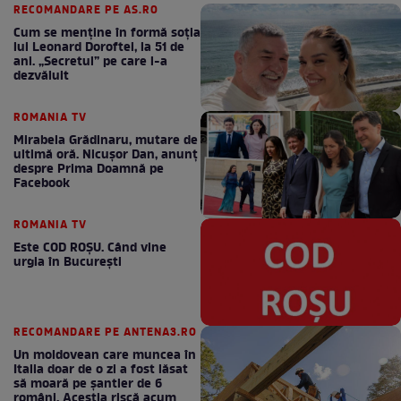
RECOMANDARE PE AS.RO
Cum se menţine în formă soţia
lui Leonard Doroftei, la 51 de
ani. „Secretul” pe care l-a
dezvăluit
ROMANIA TV
Mirabela Grădinaru, mutare de
ultimă oră. Nicuşor Dan, anunţ
despre Prima Doamnă pe
Facebook
ROMANIA TV
Este COD ROŞU. Când vine
urgia în Bucureşti
RECOMANDARE PE ANTENA3.RO
Un moldovean care muncea în
Italia doar de o zi a fost lăsat
să moară pe şantier de 6
români. Aceștia riscă acum