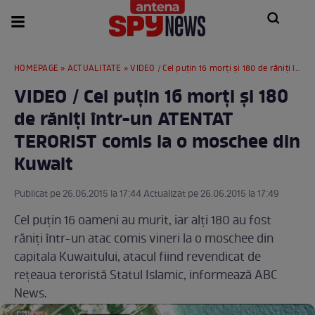
HOMEPAGE
»
ACTUALITATE
» VIDEO / Cel puţin 16 morți și 180 de răniți într-un ATENTAT TERORIST comis la o moschee din Kuwait
VIDEO / Cel puţin 16 morți și 180
de răniți într-un ATENTAT
TERORIST comis la o moschee din
Kuwait
Publicat pe 26.06.2015 la 17:44 Actualizat pe 26.06.2015 la 17:49
Cel puţin 16 oameni au murit, iar alţi 180 au fost
răniţi într-un atac comis vineri la o moschee din
capitala Kuwaitului, atacul fiind revendicat de
reţeaua teroristă Statul Islamic, informează ABC
News.