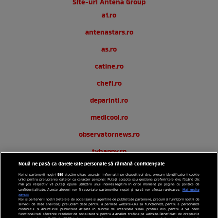
Site-uri Antena Group
a1.ro
antenastars.ro
as.ro
catine.ro
chefi.ro
deparinti.ro
medicool.ro
observatornews.ro
tvhappy.ro
Nouă ne pasă ca datele tale personale să rămână confidențiale
useit.ro
589
Noi și partenerii noștri
stocăm și/sau accesăm informații pe dispozitivul dvs., precum identificatorii cookie
unici pentru prelucrarea datelor cu caracter personal. Puteți accepta sau gestiona preferințele dvs. făcând clic
zutv.ro
mai jos, respectiv vă puteți opune utilizării unui interes legitim în orice moment pe pagina cu politica de
Mai multe
confidențialitate. Aceste alegeri vor fi raportate partenerilor noștri și nu vă vor afecta navigarea.
detalii
Noi si partenerii nostri (retelele de socializare si agentiile de publicitate partenere, precum si furnizorii nostri de
Trends AntenaPLAY
servicii de date analitice) prelucram date pentru a permite website-ului sa functioneze, pentru a personaliza
continutul si anunturile publicitare afisate in functie de interesele si/sau profilul dvs., pentru a va oferi
functionalitati aferente retelelor de socializare si pentru a analiza traficul pe website. Beneficiati de drepturile