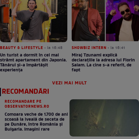
BEAUTY & LIFESTYLE
• la 16:48
SHOWBIZ INTERN
• la 16:41
Un turist a dormit în cel mai
Miraj Tzunami explică
strâmt apartament din Japonia.
declarațiile la adresa lui Florin
Tânărul și-a împărtășit
Salam. La cine s-a referit, de
experiența
fapt
VEZI MAI MULT
RECOMANDĂRI
RECOMANDARE PE
OBSERVATORNEWS.RO
Comoara veche de 1.700 de ani
scoasă la iveală de seceta de
pe Dunăre, între România şi
Bulgaria. Imagini rare