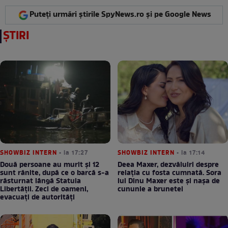
Puteți urmări știrile SpyNews.ro și pe Google News
ȘTIRI
SHOWBIZ INTERN
• la 17:27
SHOWBIZ INTERN
• la 17:14
Două persoane au murit și 12
Deea Maxer, dezvăluiri despre
sunt rănite, după ce o barcă s-a
relația cu fosta cumnată. Sora
răsturnat lângă Statuia
lui Dinu Maxer este și nașa de
Libertății. Zeci de oameni,
cununie a brunetei
evacuați de autorități