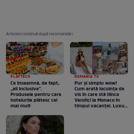
Articolul continuă după recomandări
PLAYTECH
ROMANIA TV
Ce înseamnă, de fapt,
Pur și simplu wow!
„all inclusive”.
Cum arată locuința de
Produsele pentru care
vis în care stă Ilinca
hotelurile plătesc cel
Vandici la Monaco în
mai mult
timpul vacanței. Luxul
e în starea lui pură.
Totul arată ca în filme!
/ GALERIE FOTO