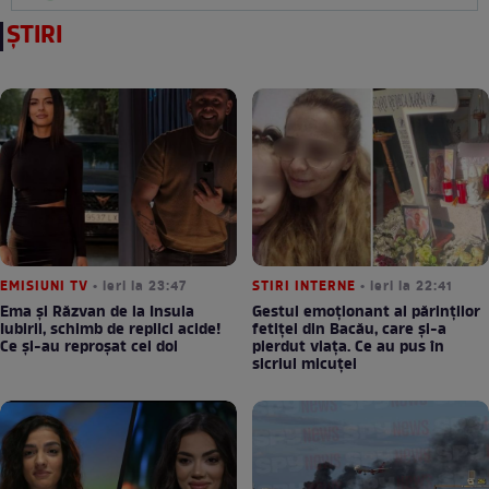
ȘTIRI
EMISIUNI TV
• ieri la 23:47
STIRI INTERNE
• ieri la 22:41
Ema și Răzvan de la Insula
Gestul emoționant al părinților
Iubirii, schimb de replici acide!
fetiței din Bacău, care și-a
Ce și-au reproșat cei doi
pierdut viața. Ce au pus în
sicriul micuței