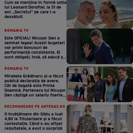
Cum se menţine în formă soţia
lui Leonard Doroftei, la 51 de
ani. „Secretul” pe care l-a
dezvăluit
ROMANIA TV
Este OFICIAL! Nicușor Dan a
semnat legea! Acești bugetari
vor primi bonusuri de
performanță consistente. Ei
sunt obligați, însă, să aducă și
bani la bugetul de stat
ROMANIA TV
Mirabela Grădinaru și-a făcut
publică declarația de avere.
Cât de bogată este Prima
Doamnă. Partenera lui Nicușor
Dan câștigă un salariu foarte
bun în fiecare lună!
RECOMANDARE PE ANTENA3.RO
O învățătoare din Sibiu a luat
4,90 la Titularizare și a făcut
contestație. Când s-au afișat
rezultatele, a avut o surpriză