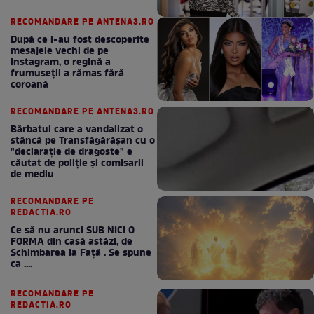
RECOMANDARE PE ANTENA3.RO
După ce i-au fost descoperite
mesajele vechi de pe
Instagram, o regină a
frumuseții a rămas fără
coroană
RECOMANDARE PE ANTENA3.RO
Bărbatul care a vandalizat o
stâncă pe Transfăgărășan cu o
"declaraţie de dragoste" e
căutat de poliție și comisarii
de mediu
RECOMANDARE PE
REDACTIA.RO
Ce să nu arunci SUB NICI O
FORMA din casă astăzi, de
Schimbarea la Față . Se spune
ca ....
RECOMANDARE PE
REDACTIA.RO