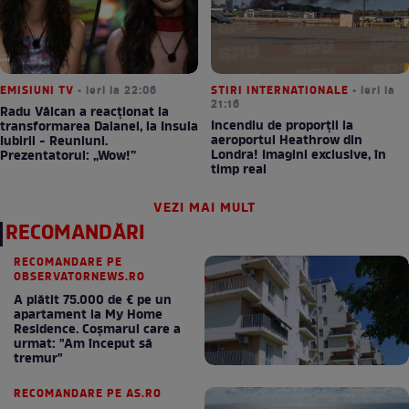
EMISIUNI TV
• ieri la 22:06
STIRI INTERNATIONALE
• ieri la
21:16
Radu Vâlcan a reacționat la
Incendiu de proporții la
transformarea Daianei, la Insula
aeroportul Heathrow din
Iubirii - Reuniuni.
Londra! Imagini exclusive, în
Prezentatorul: „Wow!”
timp real
VEZI MAI MULT
RECOMANDĂRI
RECOMANDARE PE
OBSERVATORNEWS.RO
A plătit 75.000 de € pe un
apartament la My Home
Residence. Coşmarul care a
urmat: "Am început să
tremur"
RECOMANDARE PE AS.RO