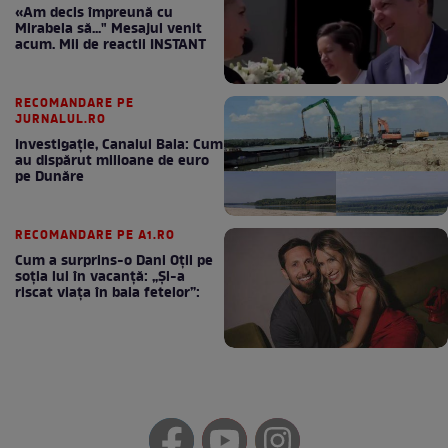
«Am decis împreună cu
Mirabela să..." Mesajul venit
acum. Mii de reactii INSTANT
RECOMANDARE PE
JURNALUL.RO
Investigație, Canalul Bala: Cum
au dispărut milioane de euro
pe Dunăre
RECOMANDARE PE A1.RO
Cum a surprins-o Dani Oțil pe
soția lui în vacanță: „Și-a
riscat viața în baia fetelor”: