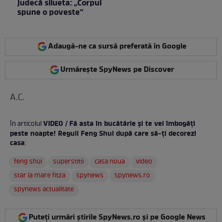
judecă silueta: „Corpul
spune o poveste”
Adaugă-ne ca sursă preferată în Google
Urmărește SpyNews pe Discover
A.C.
VIDEO / Fă asta în bucătărie și te vei îmbogăți
În articolul
peste noapte! Reguli Feng Shui după care să-ți decorezi
casa
:
feng shui
superstitii
casa noua
video
star la mare fitza
spynews
spynews.ro
spynews actualitate
Puteți urmări știrile SpyNews.ro și pe Google News