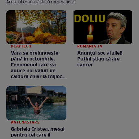
Articolul continuă după recomandări
PLAYTECH
ROMANIA TV
Vara se prelungeşte
Anunţul şoc al zilei!
până în octombrie.
Puţini ştiau că are
Fenomenul care va
cancer
aduce noi valuri de
căldură chiar la mijlocul
toamnei
ANTENASTARS
Gabriela Cristea, mesaj
pentru cei care îi