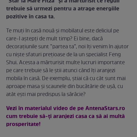
”Star la Mare Fitză” și a mărturisit ce reguli
trebuie să urmezi pentru a atrage energiile
pozitive în casa ta.
Te muți în casă nouă și mobilatul este deliciul pe
care-l aștepți de mult timp? Ei bine, dacă
decorațiunile sunt ”partea ta”, noi îți venim în ajutor
cu niște sfaturi prețioase de la un specialist Feng
Shui. Acesta a mărturisit multe lucruri importante
pe care trebuie să le știi atunci când îți aranjezi
mobila în casă. De exemplu, știai că cu cât sunt mai
aproape masa și scaunele din bucătărie de ușă, cu
atât ești mai predispus la sărăcie?
Vezi în materialul video de pe AntenaStars.ro
cum trebuie să-ți aranjezi casa ca să ai multă
prosperitate!