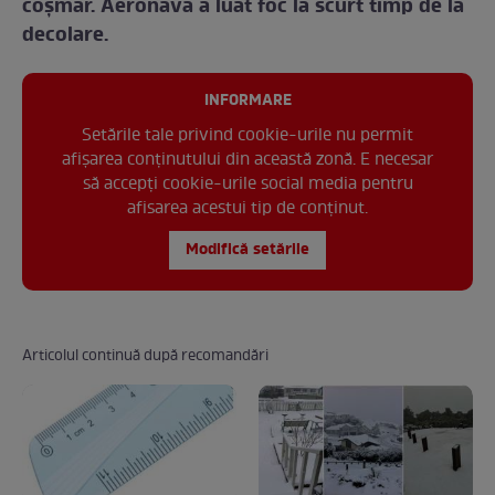
coşmar. Aeronava a luat foc la scurt timp de la
decolare.
INFORMARE
Setările tale privind cookie-urile nu permit
afișarea conținutului din această zonă. E necesar
să accepți cookie-urile social media pentru
afisarea acestui tip de conținut.
Modifică setările
Articolul continuă după recomandări