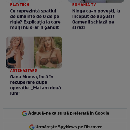
PLAYTECH
ROMANIA TV
Ce reprezintă spaţiul
Ninge ca-n povești, la
de dinainte de 0 de pe
început de august!
rigle? Explicaţia la care
Oamenii schiază pe
mulţi nu s-ar fi gândit
străzi
ANTENASTARS
Oana Monea, încă în
recuperare după
operație: „Mai am două
luni”
Adaugă-ne ca sursă preferată în Google
Urmărește SpyNews pe Discover