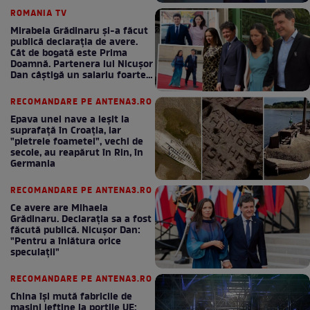
ROMANIA TV
Mirabela Grădinaru și-a făcut
publică declarația de avere.
Cât de bogată este Prima
Doamnă. Partenera lui Nicușor
Dan câștigă un salariu foarte
bun în fiecare lună!
RECOMANDARE PE ANTENA3.RO
Epava unei nave a ieșit la
suprafață în Croația, iar
"pietrele foametei", vechi de
secole, au reapărut în Rin, în
Germania
RECOMANDARE PE ANTENA3.RO
Ce avere are Mihaela
Grădinaru. Declarația sa a fost
făcută publică. Nicușor Dan:
"Pentru a înlătura orice
speculații"
RECOMANDARE PE ANTENA3.RO
China își mută fabricile de
mașini ieftine la porțile UE: