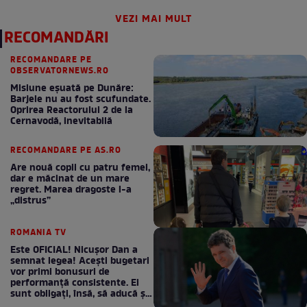
VEZI MAI MULT
RECOMANDĂRI
RECOMANDARE PE
OBSERVATORNEWS.RO
Misiune eșuată pe Dunăre:
Barjele nu au fost scufundate.
Oprirea Reactorului 2 de la
Cernavodă, inevitabilă
RECOMANDARE PE AS.RO
Are nouă copii cu patru femei,
dar e măcinat de un mare
regret. Marea dragoste l-a
„distrus”
ROMANIA TV
Este OFICIAL! Nicușor Dan a
semnat legea! Acești bugetari
vor primi bonusuri de
performanță consistente. Ei
sunt obligați, însă, să aducă și
bani la bugetul de stat