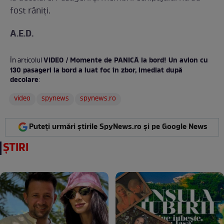
fost răniţi.
A.E.D.
VIDEO / Momente de PANICĂ la bord! Un avion cu
În articolul
130 pasageri la bord a luat foc în zbor, imediat după
decolare
:
video
spynews
spynews.ro
Puteți urmări știrile SpyNews.ro și pe Google News
ȘTIRI