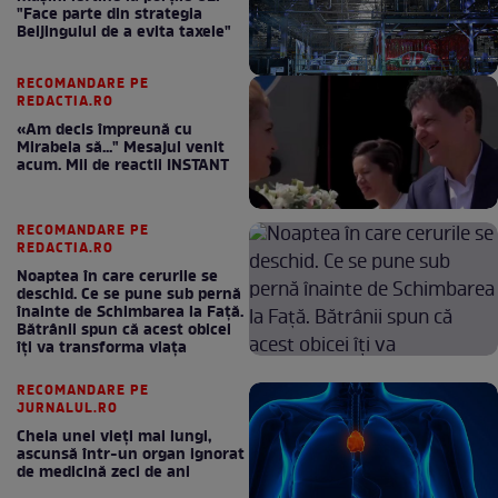
"Face parte din strategia
Beijingului de a evita taxele"
RECOMANDARE PE
REDACTIA.RO
«Am decis împreună cu
Mirabela să..." Mesajul venit
acum. Mii de reactii INSTANT
RECOMANDARE PE
REDACTIA.RO
Noaptea în care cerurile se
deschid. Ce se pune sub pernă
înainte de Schimbarea la Față.
Bătrânii spun că acest obicei
îți va transforma viața
RECOMANDARE PE
JURNALUL.RO
Cheia unei vieți mai lungi,
ascunsă într-un organ ignorat
de medicină zeci de ani