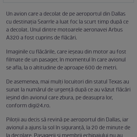
Un avion care a decolat de pe aeroportul din Dallas
cu destinaţia Searrle a luat foc la scurt timp după ce
a decolat. Unul dintre motoarele aeronavei Arbus
A320 a fost cuprins de flăcări.
Imaginile cu flăcările, care ieşeau din motor au fost
filmate de un pasager, în momentul în care avionul
se afla, la o altitudine de aproape 600 de metri.
De asemenea, mai mulţi locuitori din statul Texas au
sunat la numărul de urgenţă după ce au văzut flăcări
ieşind din avionul care zbura, pe deasupra lor,
conform digi24.ro.
Piloţii au decis să revină pe aeroportul din Dallas, iar
avionul a ajuns la sol în siguranţă, la 20 de minute de
la decolare. Pasagerii şi membrii echipajului nu au