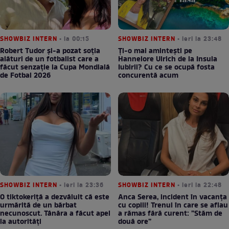
SHOWBIZ INTERN
• la 00:15
SHOWBIZ INTERN
• ieri la 23:48
Robert Tudor și-a pozat soția
Ți-o mai amintești pe
alături de un fotbalist care a
Hannelore Ulrich de la Insula
făcut senzație la Cupa Mondială
Iubirii? Cu ce se ocupă fosta
de Fotbal 2026
concurentă acum
SHOWBIZ INTERN
• ieri la 23:36
SHOWBIZ INTERN
• ieri la 22:48
O tiktokeriță a dezvăluit că este
Anca Serea, incident în vacanța
urmărită de un bărbat
cu copiii! Trenul în care se aflau
necunoscut. Tânăra a făcut apel
a rămas fără curent: ”Stăm de
la autorități
două ore”