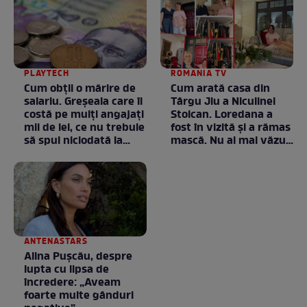
PLAYTECH
ROMANIA TV
Cum obții o mărire de
Cum arată casa din
salariu. Greșeala care îi
Târgu Jiu a Niculinei
costă pe mulți angajați
Stoican. Loredana a
mii de lei, ce nu trebuie
fost în vizită și a rămas
să spui niciodată la
mască. Nu ai mai văzut
negociere
la nimeni așa ceva:
Fără cuvinte / VIDEO
ANTENASTARS
Alina Pușcău, despre
lupta cu lipsa de
încredere: „Aveam
foarte multe gânduri