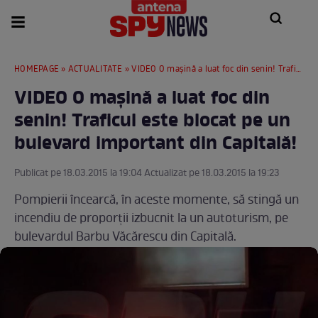
HOMEPAGE
»
ACTUALITATE
» VIDEO O maşină a luat foc din senin! Traficul este blocat pe un bulevard important din Capitală!
VIDEO O maşină a luat foc din
senin! Traficul este blocat pe un
bulevard important din Capitală!
Publicat pe 18.03.2015 la 19:04 Actualizat pe 18.03.2015 la 19:23
Pompierii încearcă, în aceste momente, să stingă un
incendiu de proporţii izbucnit la un autoturism, pe
bulevardul Barbu Văcărescu din Capitală.