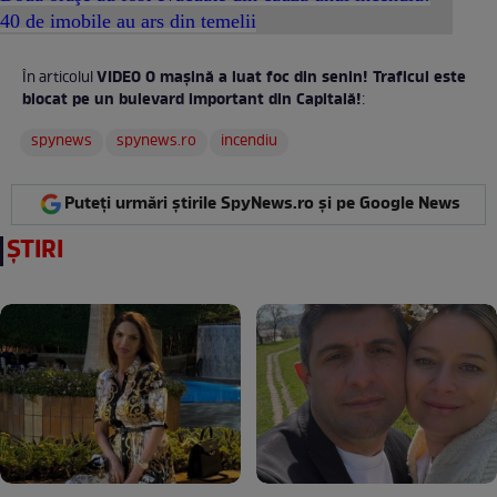
40 de imobile au ars din temelii
VIDEO O maşină a luat foc din senin! Traficul este
În articolul
blocat pe un bulevard important din Capitală!
:
spynews
spynews.ro
incendiu
Puteți urmări știrile SpyNews.ro și pe Google News
ȘTIRI