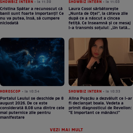
SHOWBIZ INTERN
• la 11:39
SHOWBIZ INTERN
• la 11:03
Cristina Spătar a recunoscut că
Laura Cosoi sărbătorește
banii sunt foarte importanți! Ce
„Nunta de Oțel”, la câteva zile
nu va putea, însă, să cumpere
după ce a născut a cincea
niciodată
fetiță. Ce înseamnă și ce mesaj
i-a transmis soțului: „Un tată
prezent schimbă totul”
HOROSCOP
• la 10:54
SHOWBIZ INTERN
• la 10:33
Portalul Leului se deschide pe 8
Alina Pușcău a dezvăluit ce i-ar
august 2026. De ce este
fi declanșat boala. Vedeta a
considerată 8.08 una dintre cele
primit diagnosticul de Revelion:
mai puternice zile pentru
”E important ce mănânci”
manifestare
VEZI MAI MULT