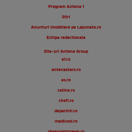
Program Antena 1
Stiri
Anunturi imobiliare pe Lajumate.ro
Echipa redactionala
Site-uri Antena Group
a1.ro
antenastars.ro
as.ro
catine.ro
chefi.ro
deparinti.ro
medicool.ro
observatornews.ro