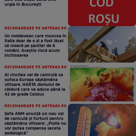
urgia în Bucureşti
RECOMANDARE PE ANTENA3.RO
Un moldovean care muncea în
Italia doar de o zi a fost lăsat
să moară pe şantier de 6
români. Aceștia riscă acum
închisoarea
RECOMANDARE PE ANTENA3.RO
Al cincilea val de caniculă va
sufoca Europa săptămâna
viitoare. HARTA domului de
căldură care va aduce până la
42 de grade Celsius
RECOMANDARE PE ANTENA3.RO
Șefa ANM anunță un nou val
de caniculă și furtuni pentru
săptămâna viitoare: „Ploile nu
vor putea compensa seceta
pedologică”