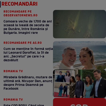
RECOMANDĂRI
RECOMANDARE PE
OBSERVATORNEWS.RO
Comoara veche de 1.700 de ani
scoasă la iveală de seceta de
pe Dunăre, între România şi
Bulgaria. Imagini rare
RECOMANDARE PE AS.RO
Cum se menţine în formă soţia
lui Leonard Doroftei, la 51 de
ani. „Secretul” pe care l-a
dezvăluit
ROMANIA TV
Mirabela Grădinaru, mutare de
ultimă oră. Nicuşor Dan, anunţ
despre Prima Doamnă pe
Facebook
ROMANIA TV
Este COD ROŞU. Când vine