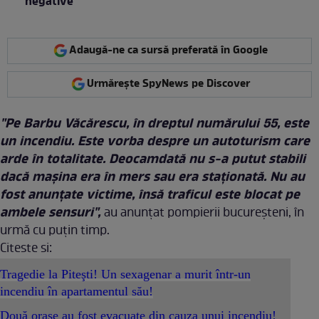
negative”
Adaugă-ne ca sursă preferată în Google
Urmărește SpyNews pe Discover
"Pe Barbu Văcărescu, în dreptul numărului 55, este
un incendiu. Este vorba despre un autoturism care
arde în totalitate. Deocamdată nu s-a putut stabili
dacă maşina era în mers sau era staţionată. Nu au
fost anunţate victime, însă traficul este blocat pe
ambele sensuri",
au anunţat pompierii bucureşteni, în
urmă cu puţin timp.
Citeste si:
Tragedie la Piteşti! Un sexagenar a murit într-un
incendiu în apartamentul său!
Două oraşe au fost evacuate din cauza unui incendiu!