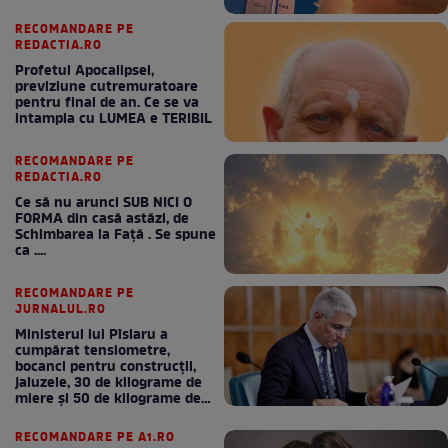
RECOMANDARE PE
REDACTIA.RO
Profetul Apocalipsei,
previziune cutremuratoare
pentru final de an. Ce se va
intampla cu LUMEA e TERIBIL
RECOMANDARE PE
REDACTIA.RO
Ce să nu arunci SUB NICI O
FORMA din casă astăzi, de
Schimbarea la Față . Se spune
ca ....
RECOMANDARE PE
JURNALUL.RO
Ministerul lui Pîslaru a
cumpărat tensiometre,
bocanci pentru construcții,
jaluzele, 30 de kilograme de
miere și 50 de kilograme de
cafea
RECOMANDARE PE A1.RO