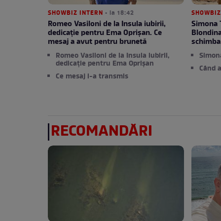
SHOWBIZ INTERN
• la 18:42
SHOWBIZ
Romeo Vasiloni de la Insula iubirii,
Simona T
dedicație pentru Ema Oprișan. Ce
Blondina
mesaj a avut pentru brunetă
schimba
Romeo Vasiloni de la Insula iubirii,
Simona
dedicație pentru Ema Oprișan
Când a
Ce mesaj i-a transmis
RECOMANDĂRI