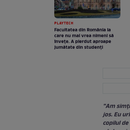
PLAYTECH
Facultatea din România la
care nu mai vrea nimeni să
înveţe. A pierdut aproape
jumătate din studenţi
”Am simțit
jos. Eu u
copilul de