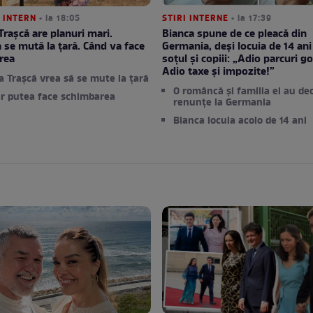
 INTERN
• la 18:05
STIRI INTERNE
• la 17:39
rașcă are planuri mari.
Bianca spune de ce pleacă din
 se mută la țară. Când va face
Germania, deși locuia de 14 ani
rea
soțul și copiii: „Adio parcuri go
Adio taxe și impozite!”
 Trașcă vrea să se mute la țară
O româncă și familia ei au dec
r putea face schimbarea
renunțe la Germania
Bianca locuia acolo de 14 ani