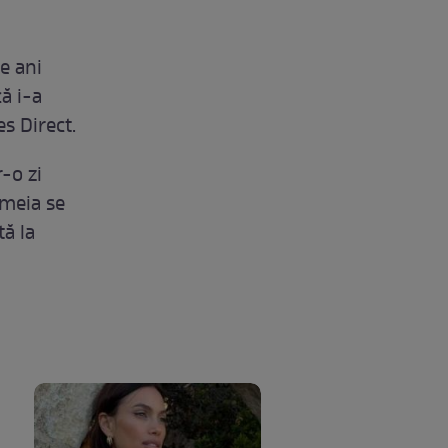
e ani
ă i-a
es Direct.
-o zi
emeia se
tă la