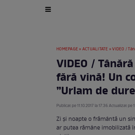
HOMEPAGE
»
ACTUALITATE
» VIDEO / Tânără
VIDEO / Tânără
fără vină! Un c
”Urlam de dure
Publicat pe 11.10.2017 la 17:36 Actualizat pe 1
Zi şi noapte o frământă un s
ar putea rămâne imobilizată în