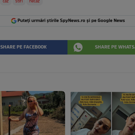
caz
stiri
necaz
Puteți urmări știrile SpyNews.ro și pe Google News
SHARE PE FACEBOOK
SHARE PE WHATS