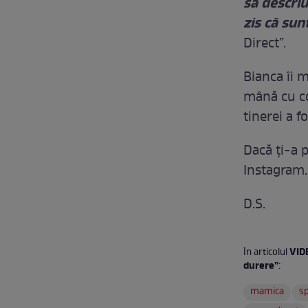
să descriu
zis că sun
Direct”.
Bianca îi 
mână cu cop
tinerei a f
Dacă ți-a p
Instagram.
D.S.
VID
În articolul
durere”
:
mamica
s