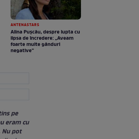
ANTENASTARS
Alina Pușcău, despre lupta cu
lipsa de încredere: „Aveam
foarte multe gânduri
negative”
tins pe
nu eram cu
. Nu pot