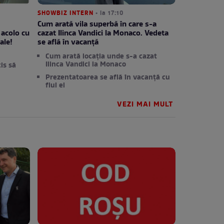
SHOWBIZ INTERN
• la 17:10
Cum arată vila superbă în care s-a
 acolo cu
cazat Ilinca Vandici la Monaco. Vedeta
ale!
se află în vacanță
Cum arată locația unde s-a cazat
Ilinca Vandici la Monaco
is să
Prezentatoarea se află în vacanță cu
fiul ei
VEZI MAI MULT