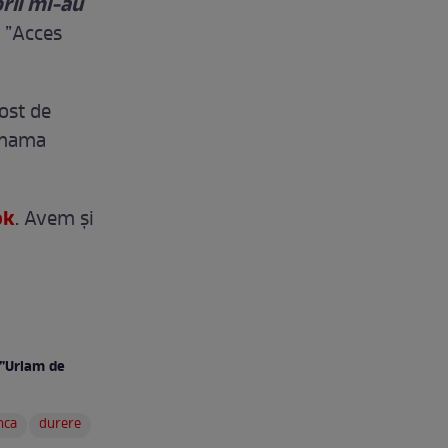
orii mi-au
u ”Acces
ost de
, mama
ok
. Avem și
 ”Urlam de
nca
durere