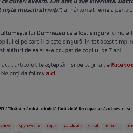
 ce dureri aveam. Am stat 8 zile internată. Doct
t niște mușchi striviți.”
, a mărturisit femeia pentr
mulțumește lui Dumnezeu că a fost singură, ci nu a f
ilul ei pe care îl crește singură. În tot acest timp
ost alături de ea și s-a ocupat de copilul de 7 ani.
Facebo
lăcut articolul, te așteptăm și pe pagina de
aici
 Ne poți da follow
.
EO / Tânără mămică, zdrobită fără vină! Un copac a căzut peste ea:
pynews
spynews.ro
copac
paralizata
spital
prabusit
bia