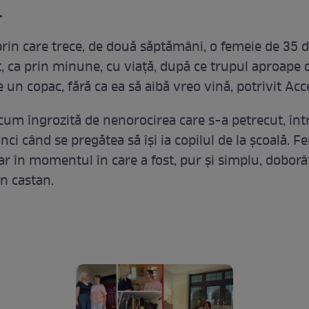
.
rin care trece, de două săptămâni, o femeie de 35 d
t, ca prin minune, cu viaţă, după ce trupul aproape c
de un copac, fără ca ea să aibă vreo vină, potrivit Acc
acum îngrozită de nenorocirea care s-a petrecut, într
ci când se pregătea să îşi ia copilul de la şcoală. F
ar în momentul în care a fost, pur și simplu, doborâ
n castan.