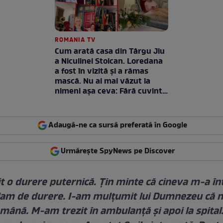
ROMANIA TV
Cum arată casa din Târgu Jiu
a Niculinei Stoican. Loredana
a fost în vizită și a rămas
mască. Nu ai mai văzut la
nimeni așa ceva: Fără cuvinte
/ VIDEO
Adaugă-ne ca sursă preferată în Google
Urmărește SpyNews pe Discover
 o durere puternică. Țin minte că cineva m-a în
rlam de durere. I-am mulțumit lui Dumnezeu că 
 mână. M-am trezit în ambulanță și apoi la spital