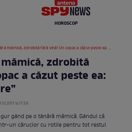
HOROSCOP
 mămică, zdrobită fără vină! Un copac a căzut peste ea: ”Urlam de durere”
 mămică, zdrobită
opac a căzut peste ea:
re”
1.10.2017 la 17:59
ingur gând pe o tânără mămică. Gândul că
tr-un cărucior cu rotile pentru tot restul