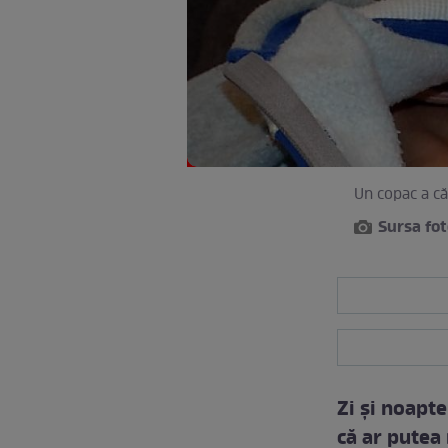
Un copac a că
Sursa fot
Zi şi noapt
că ar putea