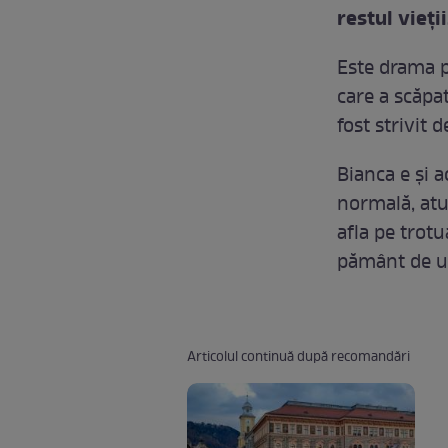
restul vieţii
Este drama p
care a scăpa
fost strivit 
Bianca e şi 
normală, atun
afla pe trotu
pământ de u
Articolul continuă după recomandări