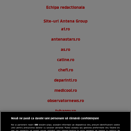
Echipa redactionala
Site-uri Antena Group
a1.ro
antenastars.ro
as.ro
catine.ro
chefi.ro
deparinti.ro
medicool.ro
observatornews.ro
tvhappy.ro
Nouă ne pasă ca datele tale personale să rămână confidențiale
useit.ro
589
Noi și partenerii noștri
stocăm și/sau accesăm informații pe dispozitivul dvs., precum identificatorii cookie
unici pentru prelucrarea datelor cu caracter personal. Puteți accepta sau gestiona preferințele dvs. făcând clic
mai jos, respectiv vă puteți opune utilizării unui interes legitim în orice moment pe pagina cu politica de