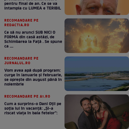
pentru final de an. Ce se va
intampla cu LUMEA e TERIBIL
RECOMANDARE PE
REDACTIA.RO
Ce să nu arunci SUB NICI O
FORMA din casă astăzi, de
Schimbarea la Față . Se spune
ca ....
RECOMANDARE PE
JURNALUL.RO
Vom avea apă după program:
curge în ianuarie și februarie,
se oprește din august până în
noiembrie
RECOMANDARE PE A1.RO
Cum a surprins-o Dani Oțil pe
soția lui în vacanță: „Și-a
riscat viața în baia fetelor”: