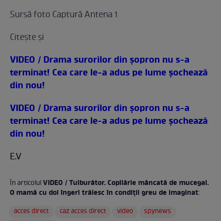
Sursă foto Captură Antena 1
Citeşte şi
VIDEO / Drama surorilor din şopron nu s-a
terminat! Cea care le-a adus pe lume şochează
din nou!
VIDEO / Drama surorilor din şopron nu s-a
terminat! Cea care le-a adus pe lume şochează
din nou!
E.V
VIDEO / Tulburător. Copilărie mâncată de mucegai.
În articolul
O mamă cu doi îngeri trăiesc în condiţii greu de imaginat
:
acces direct
caz acces direct
video
spynews