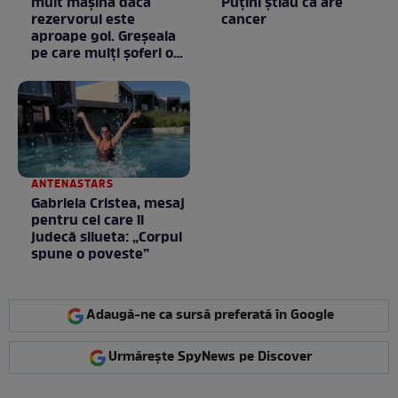
mult mașina dacă
Puţini ştiau că are
rezervorul este
cancer
aproape gol. Greșeala
pe care mulți șoferi o
fac fără să știe
ANTENASTARS
Gabriela Cristea, mesaj
pentru cei care îi
judecă silueta: „Corpul
spune o poveste”
Adaugă-ne ca sursă preferată în Google
Urmărește SpyNews pe Discover