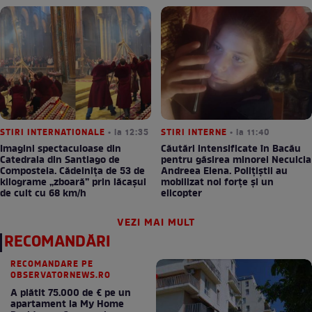
STIRI INTERNATIONALE
• la 12:35
STIRI INTERNE
• la 11:40
Imagini spectaculoase din
Căutări intensificate în Bacău
Catedrala din Santiago de
pentru găsirea minorei Neculcia
Compostela. Cădelnița de 53 de
Andreea Elena. Polițiștii au
kilograme „zboară” prin lăcașul
mobilizat noi forțe și un
de cult cu 68 km/h
elicopter
VEZI MAI MULT
RECOMANDĂRI
RECOMANDARE PE
OBSERVATORNEWS.RO
A plătit 75.000 de € pe un
apartament la My Home