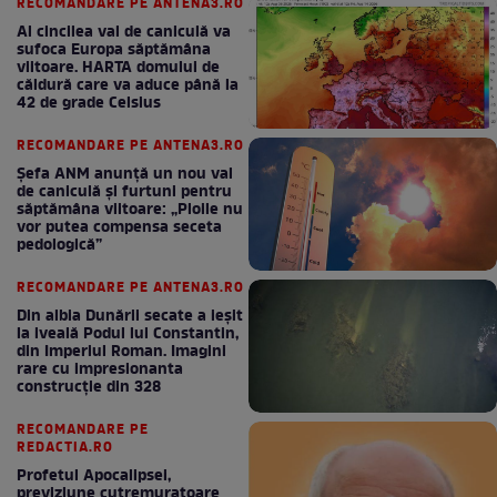
RECOMANDARE PE ANTENA3.RO
Al cincilea val de caniculă va
sufoca Europa săptămâna
viitoare. HARTA domului de
căldură care va aduce până la
42 de grade Celsius
RECOMANDARE PE ANTENA3.RO
Șefa ANM anunță un nou val
de caniculă și furtuni pentru
săptămâna viitoare: „Ploile nu
vor putea compensa seceta
pedologică”
RECOMANDARE PE ANTENA3.RO
Din albia Dunării secate a ieșit
la iveală Podul lui Constantin,
din Imperiul Roman. Imagini
rare cu impresionanta
construcție din 328
RECOMANDARE PE
REDACTIA.RO
Profetul Apocalipsei,
previziune cutremuratoare