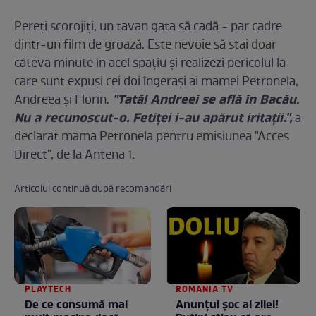
Pereţi scorojiţi, un tavan gata să cadă - par cadre
dintr-un film de groază. Este nevoie să stai doar
câteva minute în acel spaţiu şi realizezi pericolul la
care sunt expuşi cei doi îngeraşi ai mamei Petronela,
"Tatăl Andreei se află în Bacău.
Andreea şi Florin.
Nu a recunoscut-o. Fetiţei i-au apărut iritaţii.",
a
declarat mama Petronela pentru emisiunea "Acces
Direct", de la Antena 1.
Articolul continuă după recomandări
PLAYTECH
ROMANIA TV
De ce consumă mai
Anunţul şoc al zilei!