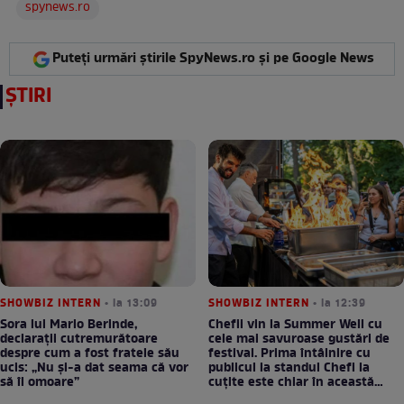
spynews.ro
Puteți urmări știrile SpyNews.ro și pe Google News
ȘTIRI
SHOWBIZ INTERN
• la 13:09
SHOWBIZ INTERN
• la 12:39
Sora lui Mario Berinde,
Chefii vin la Summer Well cu
declarații cutremurătoare
cele mai savuroase gustări de
despre cum a fost fratele său
festival. Prima întâlnire cu
ucis: „Nu și-a dat seama că vor
publicul la standul Chefi la
să îl omoare”
cuțite este chiar în această
seară!