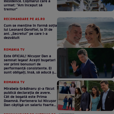
Residence. Coşmarul care a
urmat: "Am început să
tremur"
RECOMANDARE PE AS.RO
Cum se menţine în formă soţia
lui Leonard Doroftei, la 51 de
ani. „Secretul” pe care l-a
dezvăluit
ROMANIA TV
Este OFICIAL! Nicușor Dan a
semnat legea! Acești bugetari
vor primi bonusuri de
performanță consistente. Ei
sunt obligați, însă, să aducă și
bani la bugetul de stat
ROMANIA TV
Mirabela Grădinaru și-a făcut
publică declarația de avere.
Cât de bogată este Prima
Doamnă. Partenera lui Nicușor
Dan câștigă un salariu foarte
bun în fiecare lună!