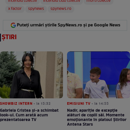
incendiu colectiv
incendiu club colectiv
morti colectiv
x factor
spynews
spynews.ro
Puteți urmări știrile SpyNews.ro și pe Google News
ȘTIRI
SHOWBIZ INTERN
• la 15:32
EMISIUNI TV
• la 14:55
Gabriela Cristea și-a schimbat
Nadir, apariție de excepție
look-ul. Cum arată acum
alături de copiii săi. Momente
prezentatoarea TV
emoționante în platoul Știrilor
Antena Stars