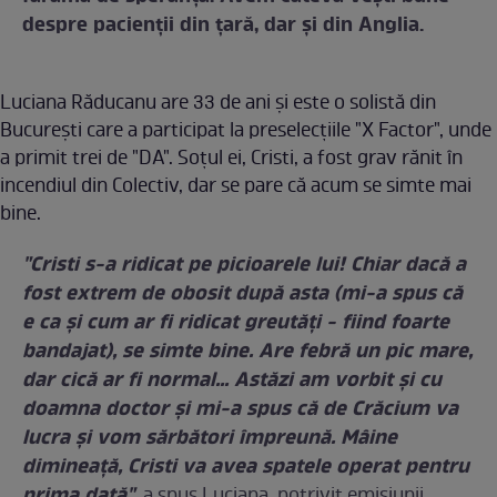
despre pacienţii din ţară, dar şi din Anglia.
Luciana Răducanu are 33 de ani și este o solistă din
București care a participat la preselecţiile "X Factor", unde
a primit trei de "DA". Soţul ei, Cristi, a fost grav rănit în
incendiul din Colectiv, dar se pare că acum se simte mai
bine.
"Cristi s-a ridicat pe picioarele lui! Chiar dacă a
fost extrem de obosit după asta (mi-a spus că
e ca şi cum ar fi ridicat greutăţi - fiind foarte
bandajat), se simte bine. Are febră un pic mare,
dar cică ar fi normal... Astăzi am vorbit şi cu
doamna doctor şi mi-a spus că de Crăcium va
lucra şi vom sărbători împreună. Mâine
dimineaţă, Cristi va avea spatele operat pentru
prima dată"