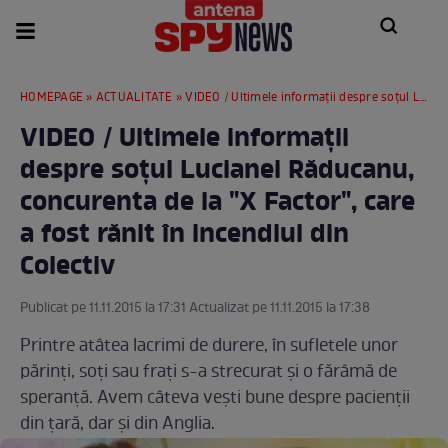
HOMEPAGE
»
ACTUALITATE
» VIDEO / Ultimele informaţii despre soţul Lucianei Răducanu, concurenta de la "X Factor", care a fost rănit în incendiul din Colectiv
VIDEO / Ultimele informaţii
despre soţul Lucianei Răducanu,
concurenta de la "X Factor", care
a fost rănit în incendiul din
Colectiv
Publicat pe 11.11.2015 la 17:31 Actualizat pe 11.11.2015 la 17:38
Printre atâtea lacrimi de durere, în sufletele unor
părinţi, soţi sau fraţi s-a strecurat şi o fărâmă de
speranţă. Avem câteva veşti bune despre pacienţii
din ţară, dar şi din Anglia.