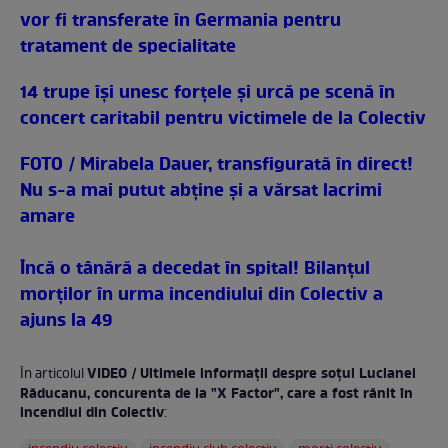
vor fi transferate în Germania pentru
tratament de specialitate
14 trupe îşi unesc forţele şi urcă pe scenă în
concert caritabil pentru victimele de la Colectiv
FOTO / Mirabela Dauer, transfigurată în direct!
Nu s-a mai putut abţine şi a vărsat lacrimi
amare
Încă o tânără a decedat în spital! Bilanţul
morţilor în urma incendiului din Colectiv a
ajuns la 49
VIDEO / Ultimele informaţii despre soţul Lucianei
În articolul
Răducanu, concurenta de la "X Factor", care a fost rănit în
incendiul din Colectiv
: