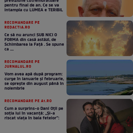
previziune cutremuratoare
pentru final de an. Ce se va
intampla cu LUMEA e TERIBIL
RECOMANDARE PE
REDACTIA.RO
Ce să nu arunci SUB NICI O
FORMA din casă astăzi, de
Schimbarea la Față . Se spune
ca ....
RECOMANDARE PE
JURNALUL.RO
Vom avea apă după program:
curge în ianuarie și februarie,
se oprește din august până în
noiembrie
RECOMANDARE PE A1.RO
Cum a surprins-o Dani Oțil pe
soția lui în vacanță: „Și-a
riscat viața în baia fetelor”: