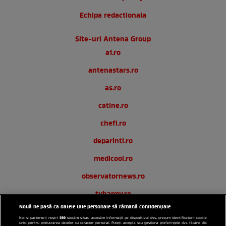
Echipa redactionala
Site-uri Antena Group
a1.ro
antenastars.ro
as.ro
catine.ro
chefi.ro
deparinti.ro
medicool.ro
observatornews.ro
tvhappy.ro
Nouă ne pasă ca datele tale personale să rămână confidențiale
useit.ro
589
Noi și partenerii noștri
stocăm și/sau accesăm informații pe dispozitivul dvs., precum identificatorii cookie
unici pentru prelucrarea datelor cu caracter personal. Puteți accepta sau gestiona preferințele dvs. făcând clic