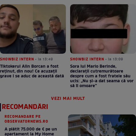
SHOWBIZ INTERN
• la 13:49
SHOWBIZ INTERN
• la 13:09
Tiktokerul Alin Borcan a fost
Sora lui Mario Berinde,
reținut, din nou! Ce acuzații
declarații cutremurătoare
grave i se aduc de această dată
despre cum a fost fratele său
ucis: „Nu și-a dat seama că vor
să îl omoare”
VEZI MAI MULT
RECOMANDĂRI
RECOMANDARE PE
OBSERVATORNEWS.RO
A plătit 75.000 de € pe un
apartament la My Home