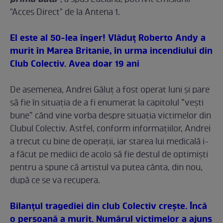
, a spus Luciana, potrivit emisiunii
"Acces Direct" de la Antena 1.
El este al 50-lea înger! Vlăduţ Roberto Andy a
murit în Marea Britanie, în urma incendiului din
Club Colectiv. Avea doar 19 ani
De asemenea, Andrei Găluț a fost operat luni şi pare
să fie în situația de a fi enumerat la capitolul ”vești
bune” când vine vorba despre situația victimelor din
Clubul Colectiv. Astfel, conform informațiilor, Andrei
a trecut cu bine de operații, iar starea lui medicală i-
a făcut pe mediici de acolo să fie destul de optimiști
pentru a spune că artistul va putea cânta, din nou,
după ce se va recupera.
Bilanţul tragediei din club Colectiv creşte. Încă
o persoană a murit. Numărul victimelor a ajuns