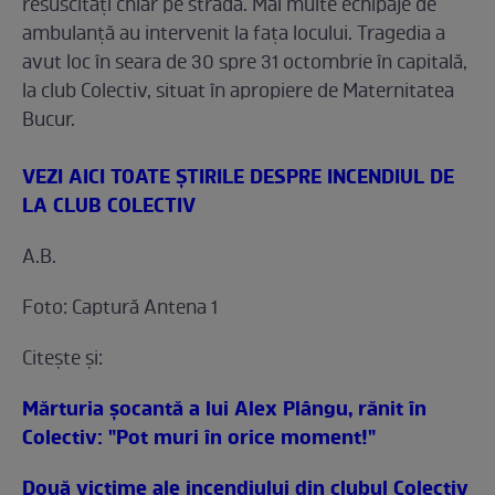
resuscitaţi chiar pe stradă. Mai multe echipaje de
ambulanţă au intervenit la faţa locului. Tragedia a
avut loc în seara de 30 spre 31 octombrie în capitală,
la club Colectiv, situat în apropiere de Maternitatea
Bucur.
VEZI AICI TOATE ŞTIRILE DESPRE INCENDIUL DE
LA CLUB COLECTIV
A.B.
Foto: Captură Antena 1
Citeşte şi:
Mărturia şocantă a lui Alex Plângu, rănit în
‪Colectiv‬: "Pot muri în orice moment!"
Două victime ale incendiului din clubul Colectiv