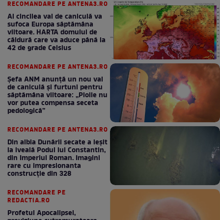
RECOMANDARE PE ANTENA3.RO
Al cincilea val de caniculă va
sufoca Europa săptămâna
viitoare. HARTA domului de
căldură care va aduce până la
42 de grade Celsius
RECOMANDARE PE ANTENA3.RO
Șefa ANM anunță un nou val
de caniculă și furtuni pentru
săptămâna viitoare: „Ploile nu
vor putea compensa seceta
pedologică”
RECOMANDARE PE ANTENA3.RO
Din albia Dunării secate a ieșit
la iveală Podul lui Constantin,
din Imperiul Roman. Imagini
rare cu impresionanta
construcție din 328
RECOMANDARE PE
REDACTIA.RO
Profetul Apocalipsei,