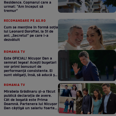
Residence. Coşmarul care a
urmat: "Am început să
tremur"
RECOMANDARE PE AS.RO
Cum se menţine în formă soţia
lui Leonard Doroftei, la 51 de
ani. „Secretul” pe care l-a
dezvăluit
ROMANIA TV
Este OFICIAL! Nicușor Dan a
semnat legea! Acești bugetari
vor primi bonusuri de
performanță consistente. Ei
sunt obligați, însă, să aducă și
bani la bugetul de stat
ROMANIA TV
Mirabela Grădinaru și-a făcut
publică declarația de avere.
Cât de bogată este Prima
Doamnă. Partenera lui Nicușor
Dan câștigă un salariu foarte
bun în fiecare lună!