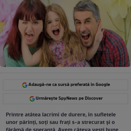
Adaugă-ne ca sursă preferată în Google
Urmărește SpyNews pe Discover
Printre atâtea lacrimi de durere, în sufletele
unor părinţi, soţi sau fraţi s-a strecurat şi o
fărâmă de speranţă. Avem câteva veşti bune