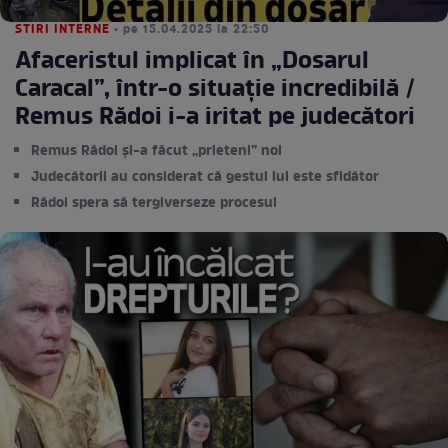
STIRI INTERNE
• pe 15.04.2025 la 22:50
Afaceristul implicat în „Dosarul
Caracal”, într-o situație incredibilă /
Remus Rădoi i-a iritat pe judecători
Remus Rădoi și-a făcut „prieteni” noi
Judecătorii au considerat că gestul lui este sfidător
Rădoi spera să tergiverseze procesul