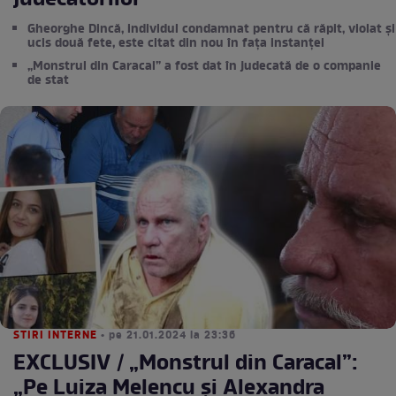
judecătorilor
Gheorghe Dincă, individul condamnat pentru că răpit, violat și
ucis două fete, este citat din nou în fața instanței
„Monstrul din Caracal” a fost dat în judecată de o companie
de stat
STIRI INTERNE
• pe 21.01.2024 la 23:36
EXCLUSIV / „Monstrul din Caracal”:
„Pe Luiza Melencu și Alexandra