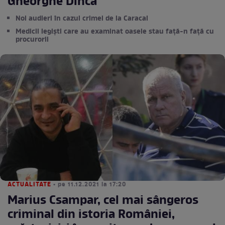
Gheorghe Dincă
Noi audieri în cazul crimei de la Caracal
Medicii legiști care au examinat oasele stau față-n față cu
procurorii
ACTUALITATE
• pe 11.12.2021 la 17:20
Marius Csampar, cel mai sângeros
criminal din istoria României,