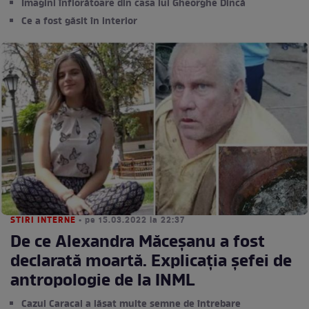
Imagini înfiorătoare din casa lui Gheorghe Dincă
Ce a fost găsit în interior
STIRI INTERNE
• pe 15.03.2022 la 22:37
De ce Alexandra Măceșanu a fost
declarată moartă. Explicația șefei de
antropologie de la INML
Cazul Caracal a lăsat multe semne de întrebare