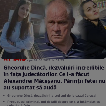
STIRI INTERNE
• pe 02.06.2022 la 09:23
Gheorghe Dincă, dezvăluiri incredibile
în fața judecătorilor. Ce i-a făcut
Alexandrei Măceșanu. Părinții fetei nu
au suportat să audă
Gheorghe Dincă, dezvăluiri la trei ani de la cazul Caracal
Presupusul criminal, noi detalii despre ce s-a întâmplat cu
cele două fete