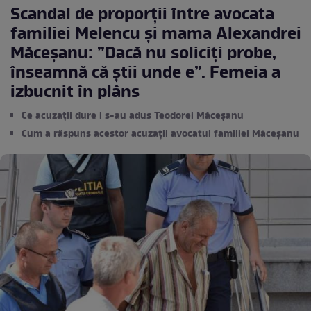
Scandal de proporții între avocata
familiei Melencu și mama Alexandrei
Măceșanu: ”Dacă nu soliciți probe,
înseamnă că știi unde e”. Femeia a
izbucnit în plâns
Ce acuzații dure i s-au adus Teodorei Măceșanu
Cum a răspuns acestor acuzații avocatul familiei Măceșanu