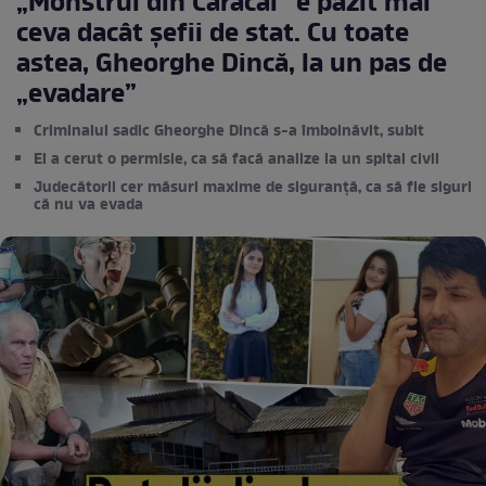
„Monstrul din Caracal” e păzit mai
ceva dacât şefii de stat. Cu toate
astea, Gheorghe Dincă, la un pas de
„evadare”
Criminalul sadic Gheorghe Dincă s-a îmbolnăvit, subit
El a cerut o permisie, ca să facă analize la un spital civil
Judecătorii cer măsuri maxime de siguranță, ca să fie siguri
că nu va evada