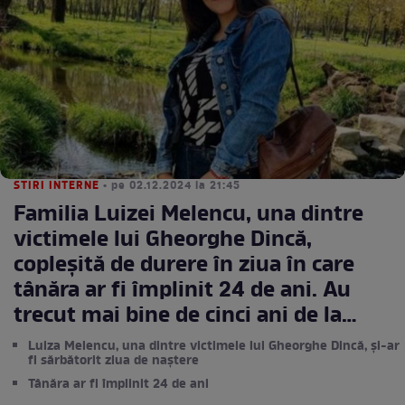
STIRI INTERNE
• pe 02.12.2024 la 21:45
Familia Luizei Melencu, una dintre
victimele lui Gheorghe Dincă,
copleșită de durere în ziua în care
tânăra ar fi împlinit 24 de ani. Au
trecut mai bine de cinci ani de la
dispariția ei
Luiza Melencu, una dintre victimele lui Gheorghe Dincă, și-ar
fi sărbătorit ziua de naștere
Tânăra ar fi împlinit 24 de ani