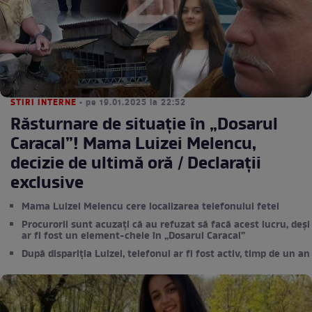
STIRI INTERNE
• pe 19.01.2025 la 22:52
Răsturnare de situație în „Dosarul
Caracal”! Mama Luizei Melencu,
decizie de ultimă oră / Declarații
exclusive
Mama Luizei Melencu cere localizarea telefonului fetei
Procurorii sunt acuzați că au refuzat să facă acest lucru, deși
ar fi fost un element-cheie în „Dosarul Caracal”
După dispariția Luizei, telefonul ar fi fost activ, timp de un an