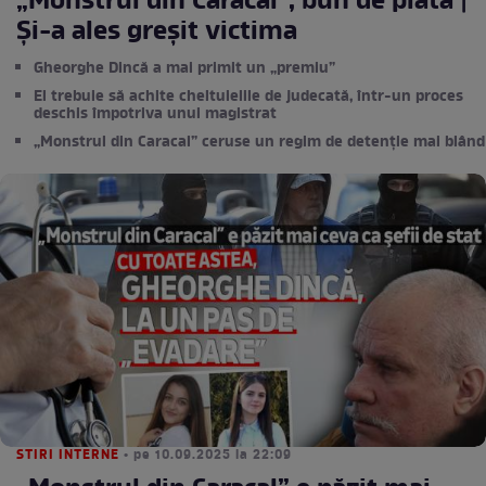
„Monstrul din Caracal”, bun de plată |
Și-a ales greșit victima
Gheorghe Dincă a mai primit un „premiu”
El trebuie să achite cheltuielile de judecată, într-un proces
deschis împotriva unui magistrat
„Monstrul din Caracal” ceruse un regim de detenție mai blând
STIRI INTERNE
• pe 10.09.2025 la 22:09