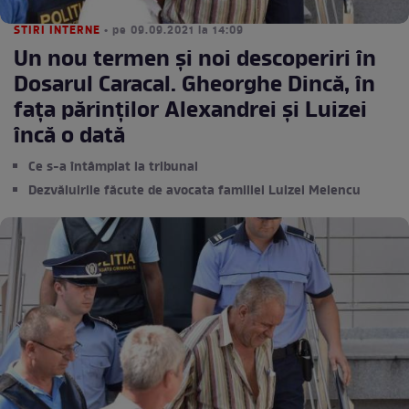
STIRI INTERNE
• pe 09.09.2021 la 14:09
Un nou termen și noi descoperiri în
Dosarul Caracal. Gheorghe Dincă, în
fața părinților Alexandrei și Luizei
încă o dată
Ce s-a întâmplat la tribunal
Dezvăluirile făcute de avocata familiei Luizei Melencu