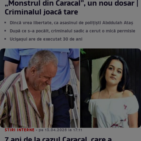
„Monstrul din Caracal”, un nou dosar |
Criminalul joacă tare
Dincă vrea libertate, ca asasinul de polițiști Abddulah Ataș
După ce s-a pocăit, criminalul sadic a cerut o mică permisie
Ucigașul are de executat 30 de ani
STIRI INTERNE
• pe 15.04.2026 la 17:11
7 ani de la cazul Caracal, care a