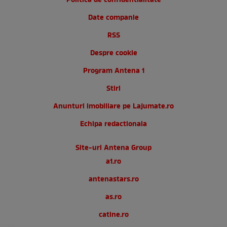
Politica de confidentialitate
Date companie
RSS
Despre cookie
Program Antena 1
Stiri
Anunturi imobiliare pe Lajumate.ro
Echipa redactionala
Site-uri Antena Group
a1.ro
antenastars.ro
as.ro
catine.ro