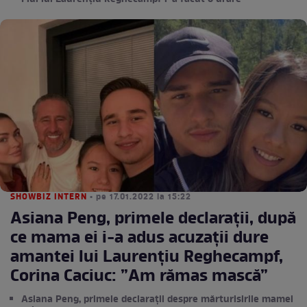
SHOWBIZ INTERN
• pe 17.01.2022 la 15:22
Asiana Peng, primele declarații, după
ce mama ei i-a adus acuzații dure
amantei lui Laurențiu Reghecampf,
Corina Caciuc: ”Am rămas mască”
Asiana Peng, primele declarații despre mărturisirile mamei