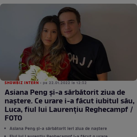
SHOWBIZ INTERN
• pe 22.01.2022 la 12:52
Asiana Peng și-a sărbătorit ziua de
naștere. Ce urare i-a făcut iubitul său,
Luca, fiul lui Laurențiu Reghecampf /
FOTO
Asiana Peng și-a sărbătorit ieri ziua de naștere
Fiul lui Laurențiu Reghecampf i-a făcut o urare