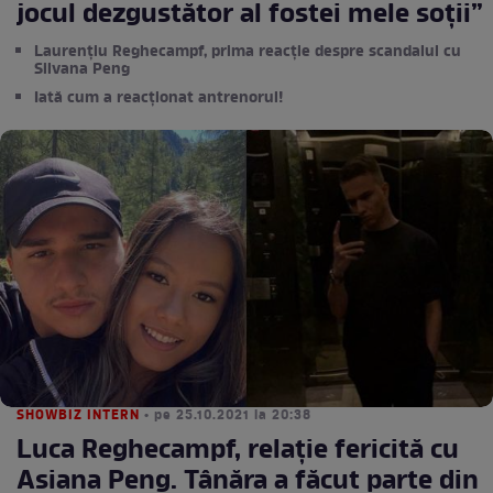
jocul dezgustător al fostei mele soții”
Laurențiu Reghecampf, prima reacție despre scandalul cu
Silvana Peng
Iată cum a reacționat antrenorul!
SHOWBIZ INTERN
• pe 25.10.2021 la 20:38
Luca Reghecampf, relație fericită cu
Asiana Peng. Tânăra a făcut parte din