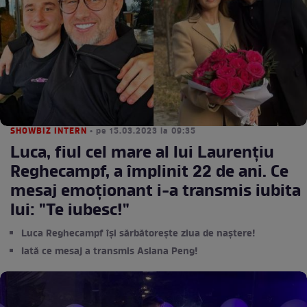
SHOWBIZ INTERN
• pe 15.03.2023 la 09:35
Luca, fiul cel mare al lui Laurențiu
Reghecampf, a împlinit 22 de ani. Ce
mesaj emoționant i-a transmis iubita
lui: "Te iubesc!"
Luca Reghecampf își sărbătorește ziua de naștere!
Iată ce mesaj a transmis Asiana Peng!