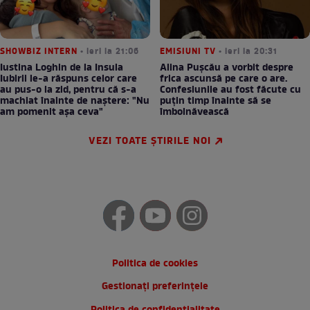
SHOWBIZ INTERN
• ieri la 21:06
EMISIUNI TV
• ieri la 20:31
Iustina Loghin de la Insula
Alina Pușcău a vorbit despre
Iubirii le-a răspuns celor care
frica ascunsă pe care o are.
au pus-o la zid, pentru că s-a
Confesiunile au fost făcute cu
machiat înainte de naștere: "Nu
puțin timp înainte să se
am pomenit așa ceva"
îmbolnăvească
VEZI TOATE ȘTIRILE NOI
Politica de cookies
Gestionați preferințele