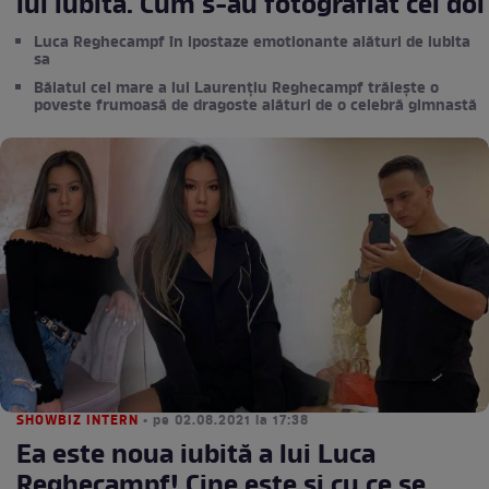
lui iubită. Cum s-au fotografiat cei doi
Luca Reghecampf în ipostaze emotionante alături de iubita
sa
Băiatul cel mare a lui Laurențiu Reghecampf trăiește o
poveste frumoasă de dragoste alături de o celebră gimnastă
SHOWBIZ INTERN
• pe 02.08.2021 la 17:38
Ea este noua iubită a lui Luca
Reghecampf! Cine este și cu ce se