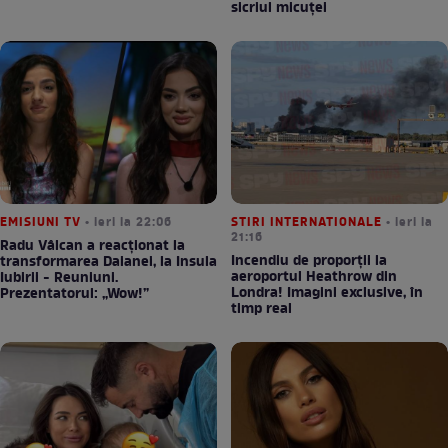
sicriul micuței
EMISIUNI TV
• ieri la 22:06
STIRI INTERNATIONALE
• ieri la
21:16
Radu Vâlcan a reacționat la
Incendiu de proporții la
transformarea Daianei, la Insula
aeroportul Heathrow din
Iubirii - Reuniuni.
Londra! Imagini exclusive, în
Prezentatorul: „Wow!”
timp real