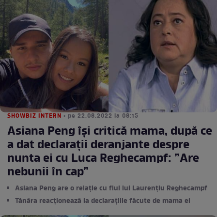
SHOWBIZ INTERN
• pe 22.08.2022 la 08:15
Asiana Peng își critică mama, după ce
a dat declarații deranjante despre
nunta ei cu Luca Reghecampf: ”Are
nebunii în cap”
Asiana Peng are o relație cu fiul lui Laurențiu Reghecampf
Tânăra reacționează la declarațiile făcute de mama ei