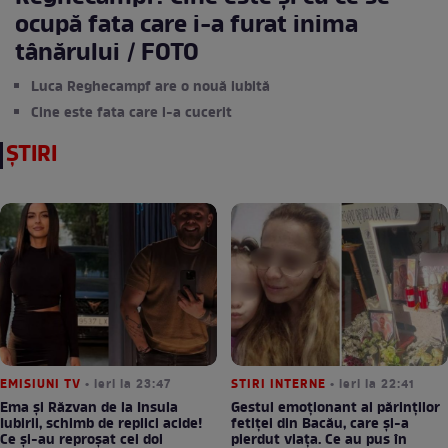
ocupă fata care i-a furat inima
tânărului / FOTO
Luca Reghecampf are o nouă iubită
Cine este fata care l-a cucerit
ȘTIRI
EMISIUNI TV
• ieri la 23:47
STIRI INTERNE
• ieri la 22:41
Ema și Răzvan de la Insula
Gestul emoționant al părinților
Iubirii, schimb de replici acide!
fetiței din Bacău, care și-a
Ce și-au reproșat cei doi
pierdut viața. Ce au pus în