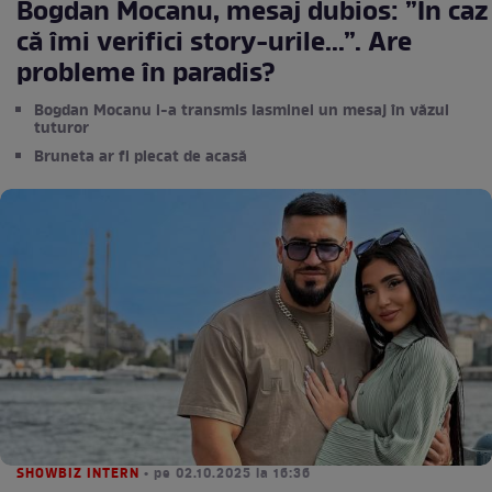
Bogdan Mocanu, mesaj dubios: ”În caz
că îmi verifici story-urile...”. Are
probleme în paradis?
Bogdan Mocanu i-a transmis Iasminei un mesaj în văzul
tuturor
Bruneta ar fi plecat de acasă
SHOWBIZ INTERN
• pe 02.10.2025 la 16:36