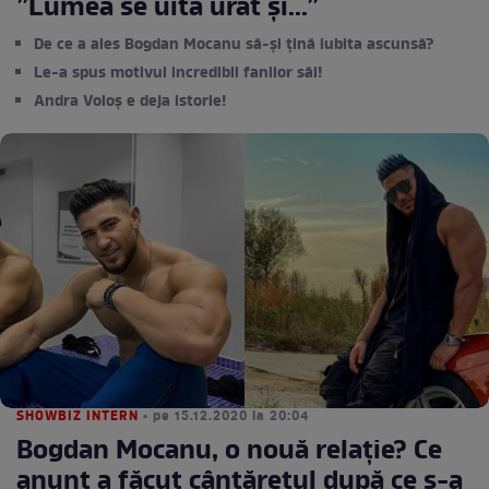
”Lumea se uită urât și...”
De ce a ales Bogdan Mocanu să-și țină iubita ascunsă?
Le-a spus motivul incredibil fanilor săi!
Andra Voloș e deja istorie!
SHOWBIZ INTERN
• pe 15.12.2020 la 20:04
Bogdan Mocanu, o nouă relație? Ce
anunț a făcut cântărețul după ce s-a