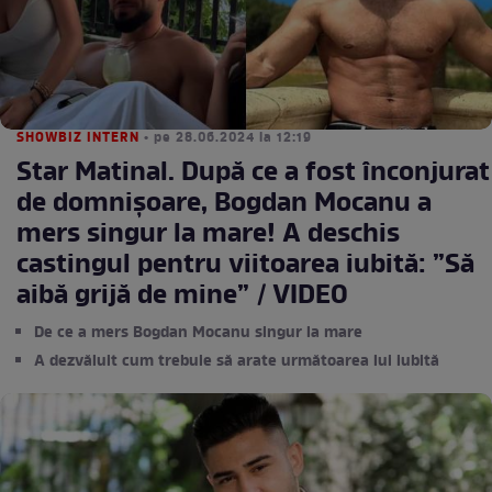
SHOWBIZ INTERN
• pe 28.06.2024 la 12:19
Star Matinal. După ce a fost înconjurat
de domnișoare, Bogdan Mocanu a
mers singur la mare! A deschis
castingul pentru viitoarea iubită: ”Să
aibă grijă de mine” / VIDEO
De ce a mers Bogdan Mocanu singur la mare
A dezvăluit cum trebuie să arate următoarea lui iubită