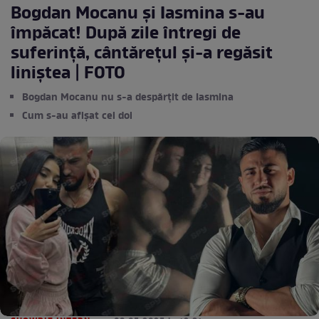
Bogdan Mocanu și Iasmina s-au
împăcat! După zile întregi de
suferință, cântărețul și-a regăsit
liniștea | FOTO
Bogdan Mocanu nu s-a despărțit de Iasmina
Cum s-au afișat cei doi