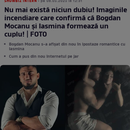
SHOWBIZ INTERN
• pe 08.05.2025 la 12:31
Nu mai există niciun dubiu! Imaginile
incendiare care confirmă că Bogdan
Mocanu și Iasmina formează un
cuplu! | FOTO
Bogdan Mocanu s-a afișat din nou în ipostaze romantice cu
Iasmina
Cum a pus din nou Internetul pe jar