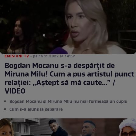
EMISIUNI TV
• pe 15.11.2022 la 14:52
Bogdan Mocanu s-a despărțit de
Miruna Milu! Cum a pus artistul punct
relației: „Aștept să mă caute...” /
VIDEO
Bogdan Mocanu și Miruna Milu nu mai formează un cuplu
Cum s-a ajuns la separare