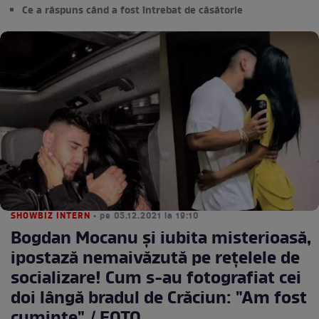
Ce a răspuns când a fost întrebat de căsătorie
SHOWBIZ INTERN
• pe 05.12.2021 la 19:10
Bogdan Mocanu și iubita misterioasă,
ipostază nemaivăzută pe rețelele de
socializare! Cum s-au fotografiat cei
doi lângă bradul de Crăciun: "Am fost