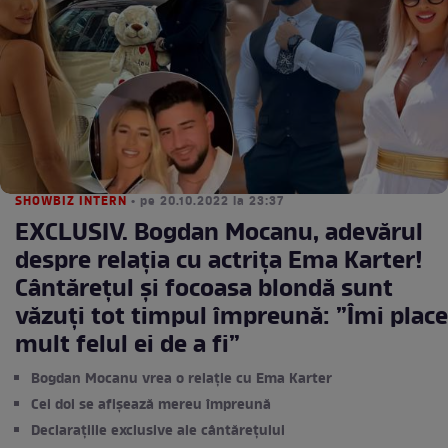
SHOWBIZ INTERN
• pe 20.10.2022 la 23:37
EXCLUSIV. Bogdan Mocanu, adevărul
despre relația cu actrița Ema Karter!
Cântărețul și focoasa blondă sunt
văzuți tot timpul împreună: ”Îmi place
mult felul ei de a fi”
Bogdan Mocanu vrea o relație cu Ema Karter
Cei doi se afișează mereu împreună
Declarațiile exclusive ale cântărețului