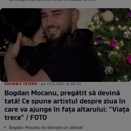
SHOWBIZ INTERN
• pe 17.12.2021 la 08:22
Bogdan Mocanu, pregătit să devină
tată! Ce spune artistul despre ziua în
care va ajunge în fața altarului: "Viața
trece" / FOTO
Bogdan Mocanu își dorește un băiețel