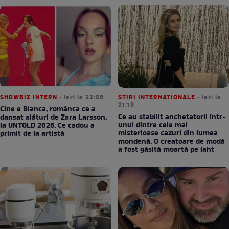
SHOWBIZ INTERN
• ieri la 22:06
STIRI INTERNATIONALE
• ieri la
21:19
Cine e Bianca, românca ce a
Ce au stabilit anchetatorii într-
dansat alături de Zara Larsson,
unul dintre cele mai
la UNTOLD 2026. Ce cadou a
misterioase cazuri din lumea
primit de la artistă
mondenă. O creatoare de modă
a fost găsită moartă pe iaht