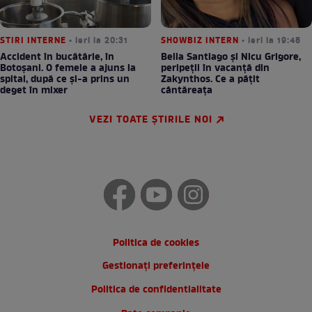
STIRI INTERNE
• ieri la 20:31
SHOWBIZ INTERN
• ieri la 19:48
Accident în bucătărie, în
Bella Santiago și Nicu Grigore,
Botoșani. O femeie a ajuns la
peripeții în vacanță din
spital, după ce și-a prins un
Zakynthos. Ce a pățit
deget în mixer
cântăreața
VEZI TOATE ȘTIRILE NOI
Politica de cookies
Gestionați preferințele
Politica de confidentialitate