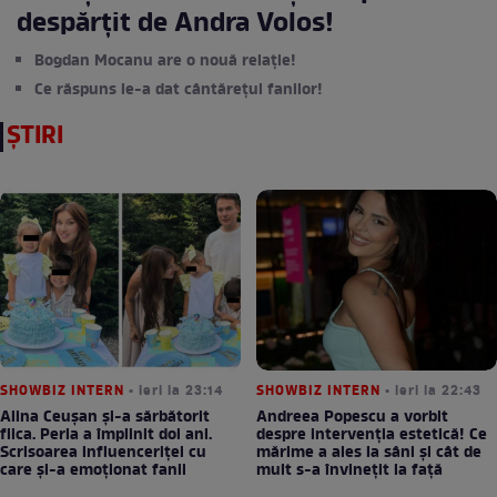
despărțit de Andra Volos!
Bogdan Mocanu are o nouă relație!
Ce răspuns le-a dat cântărețul fanilor!
ȘTIRI
SHOWBIZ INTERN
• ieri la 23:14
SHOWBIZ INTERN
• ieri la 22:43
Alina Ceușan și-a sărbătorit
Andreea Popescu a vorbit
fiica. Perla a împlinit doi ani.
despre intervenția estetică! Ce
Scrisoarea influenceriței cu
mărime a ales la sâni și cât de
care și-a emoționat fanii
mult s-a învinețit la față