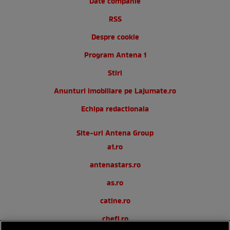
Date companie
RSS
Despre cookie
Program Antena 1
Stiri
Anunturi imobiliare pe Lajumate.ro
Echipa redactionala
Site-uri Antena Group
a1.ro
antenastars.ro
as.ro
catine.ro
chefi.ro