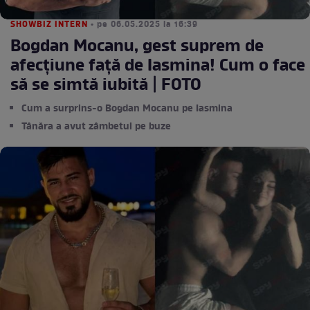
SHOWBIZ INTERN
• pe 06.05.2025 la 16:39
Bogdan Mocanu, gest suprem de
afecțiune față de Iasmina! Cum o face
să se simtă iubită | FOTO
Cum a surprins-o Bogdan Mocanu pe Iasmina
Tânăra a avut zâmbetul pe buze