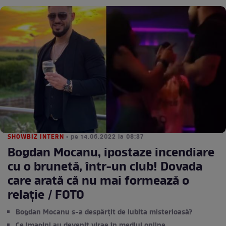
SHOWBIZ INTERN
• pe 14.06.2022 la 08:37
Bogdan Mocanu, ipostaze incendiare
cu o brunetă, într-un club! Dovada
care arată că nu mai formează o
relație / FOTO
Bogdan Mocanu s-a despărțit de iubita misterioasă?
Ce imagini au devenit virae în mediul online