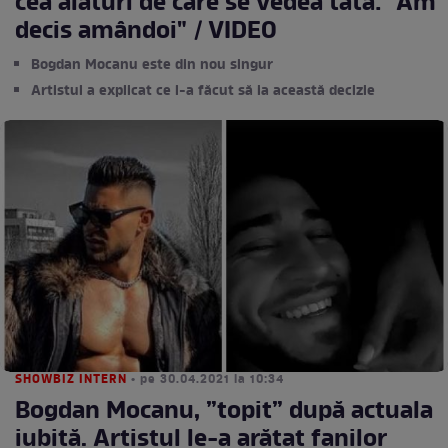
cea alături de care se vedea tată: "Am
decis amândoi" / VIDEO
Bogdan Mocanu este din nou singur
Artistul a explicat ce l-a făcut să ia această decizie
SHOWBIZ INTERN
• pe 30.04.2021 la 10:34
Bogdan Mocanu, ”topit” după actuala
iubită. Artistul le-a arătat fanilor