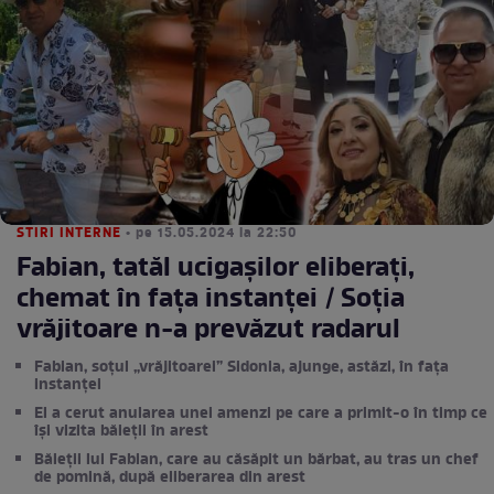
STIRI INTERNE
• pe 15.05.2024 la 22:50
Fabian, tatăl ucigașilor eliberați,
chemat în fața instanței / Soția
vrăjitoare n-a prevăzut radarul
Fabian, soțul „vrăjitoarei” Sidonia, ajunge, astăzi, în fața
instanței
El a cerut anularea unei amenzi pe care a primit-o în timp ce
își vizita băieții în arest
Băieții lui Fabian, care au căsăpit un bărbat, au tras un chef
de pomină, după eliberarea din arest