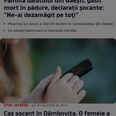
Familia băiatului din Găești, găsit
mort în pădure, declarații șocante:
”Ne-ai dezamăgit pe toți”
Moartea lui Ionuț a stârnit durere în comunitatea din Găești
Ce mesaj halucinant a transmis familia
STIRI INTERNE
• pe 27.02.2026 la 18:11
Caz șocant în Dâmbovița. O femeie a