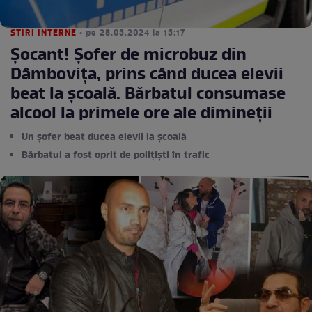
STIRI INTERNE
• pe 28.05.2024 la 15:17
Șocant! Șofer de microbuz din
Dâmbovița, prins când ducea elevii
beat la școală. Bărbatul consumase
alcool la primele ore ale dimineții
Un șofer beat ducea elevii la școală
Bărbatul a fost oprit de polițiști în trafic