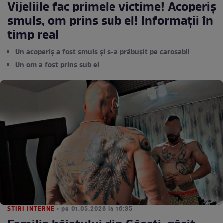
Vijeliile fac primele victime! Acoperiș
smuls, om prins sub el! Informații în
timp real
Un acoperiș a fost smuls și s-a prăbușit pe carosabil
Un om a fost prins sub el
STIRI INTERNE
• pe 01.05.2026 la 16:35