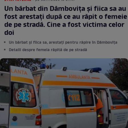
STIRI INTERNE
• pe 09.11.2025 la 21:47
Un bărbat din Dâmbovița și fiica sa au
fost arestați după ce au răpit o femeie
de pe stradă. Cine a fost victima celor
doi
Un bărbat și fiica sa, arestați pentru răpire în Dâmbovița
Detalii despre femeia răpită de pe stradă