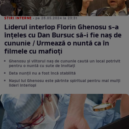
STIRI INTERNE
• pe 26.05.2024 la 23:31
Liderul interlop Florin Ghenosu s-a
înțeles cu Dan Bursuc să-i fie naș de
cununie / Urmează o nuntă ca în
filmele cu mafioți
Ghenosu și viitorul naș de cununie caută un local potrivit
pentru o nuntă cu sute de invitați
Data nunții nu a fost încă stabilită
Nașul lui Ghenosu este părinte spiritual pentru mai mulți
lideri interlopi