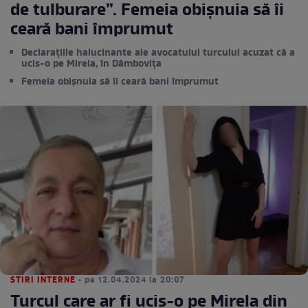
de tulburare”. Femeia obișnuia să îi
ceară bani împrumut
Declarațiile halucinante ale avocatului turcului acuzat că a
ucis-o pe Mirela, în Dâmbovița
Femeia obișnuia să îi ceară bani împrumut
STIRI INTERNE
• pe 12.04.2024 la 20:07
Turcul care ar fi ucis-o pe Mirela din