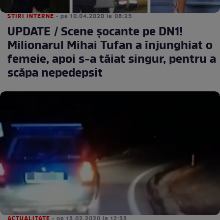
STIRI INTERNE
• pe 10.04.2020 la 08:25
UPDATE / Scene șocante pe DN1!
Milionarul Mihai Tufan a înjunghiat o
femeie, apoi s-a tăiat singur, pentru a
scăpa nepedepsit
ACTUALITATE
• pe 13.02.2020 la 12:33