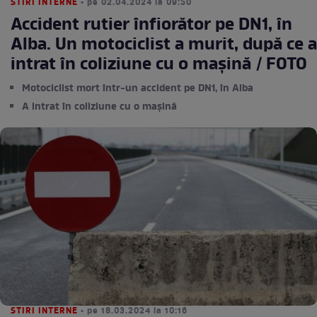
STIRI INTERNE
• pe 02.04.2024 la 09:50
Accident rutier înfiorător pe DN1, în
Alba. Un motociclist a murit, după ce a
intrat în coliziune cu o mașină / FOTO
Motociclist mort într-un accident pe DN1, în Alba
A intrat în coliziune cu o mașină
STIRI INTERNE
• pe 18.03.2024 la 10:16