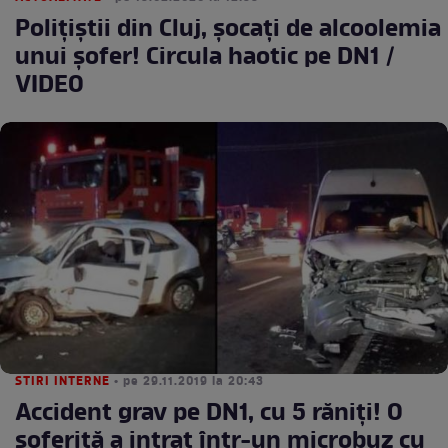
Polițiștii din Cluj, șocați de alcoolemia
unui șofer! Circula haotic pe DN1 /
VIDEO
STIRI INTERNE
• pe 29.11.2019 la 20:43
Accident grav pe DN1, cu 5 răniți! O
șoferiță a intrat într-un microbuz cu