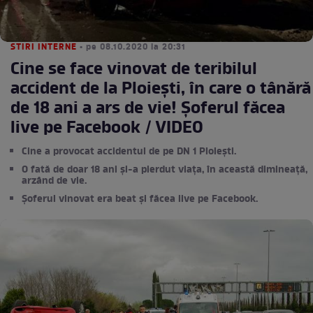
STIRI INTERNE
• pe 08.10.2020 la 20:31
Cine se face vinovat de teribilul
accident de la Ploiești, în care o tânără
de 18 ani a ars de vie! Șoferul făcea
live pe Facebook / VIDEO
Cine a provocat accidentul de pe DN 1 Ploiești.
O fată de doar 18 ani și-a pierdut viața, în această dimineață,
arzând de vie.
Șoferul vinovat era beat și făcea live pe Facebook.