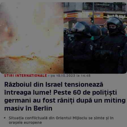
STIRI INTERNATIONALE
• pe 19.10.2023 la 14:48
Războiul din Israel tensionează
întreaga lume! Peste 60 de polițiști
germani au fost răniți după un miting
masiv în Berlin
Situația conflictuală din Orientul Mijlociu se simte și în
orașele europene