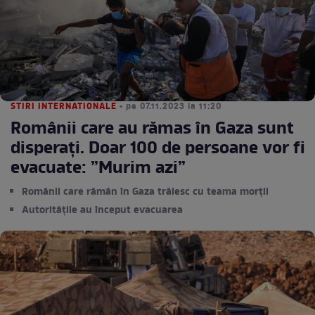
STIRI INTERNATIONALE
• pe 07.11.2023 la 11:20
Românii care au rămas în Gaza sunt
disperați. Doar 100 de persoane vor fi
evacuate: ”Murim azi”
Românii care rămân în Gaza trăiesc cu teama morții
Autoritățile au început evacuarea