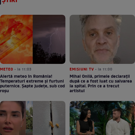
ȘTIRI
METEO
• la 11:03
EMISIUNI TV
• la 11:00
Alertă meteo în România!
Mihai Onilă, primele declarații
Temperaturi extreme și furtuni
după ce a fost luat cu salvarea
puternice. Șapte județe, sub cod
la spital. Prin ce a trecut
roșu
artistul