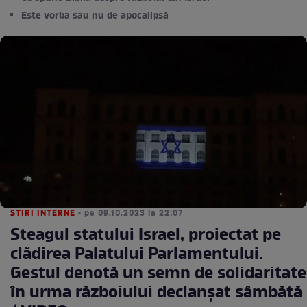
Este vorba sau nu de apocalipsă
STIRI INTERNE
• pe 09.10.2023 la 22:07
Steagul statului Israel, proiectat pe
clădirea Palatului Parlamentului.
Gestul denotă un semn de solidaritate
în urma războiului declanșat sâmbătă