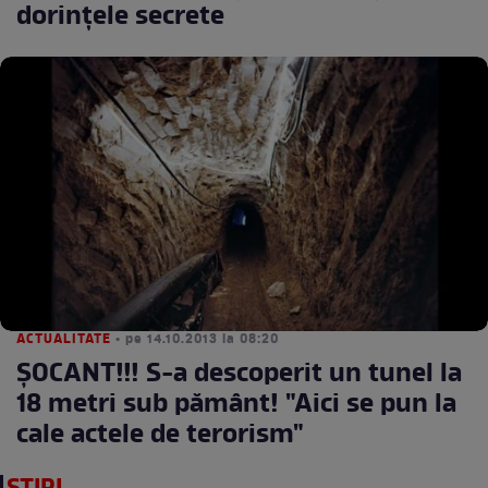
dorinţele secrete
ACTUALITATE
• pe 14.10.2013 la 08:20
ŞOCANT!!! S-a descoperit un tunel la
18 metri sub pământ! "Aici se pun la
cale actele de terorism"