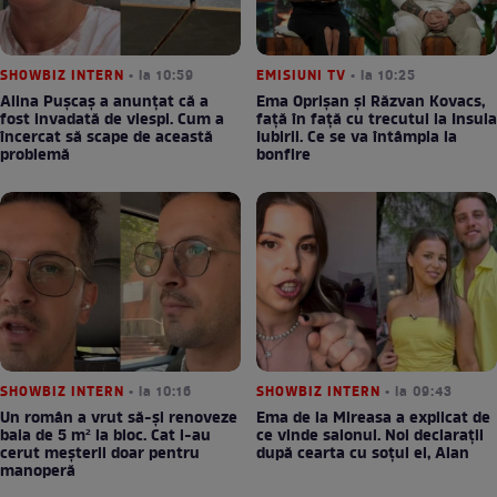
SHOWBIZ INTERN
• la 10:59
EMISIUNI TV
• la 10:25
Alina Pușcaș a anunțat că a
Ema Oprișan și Răzvan Kovacs,
fost invadată de viespi. Cum a
față în față cu trecutul la Insula
încercat să scape de această
Iubirii. Ce se va întâmpla la
problemă
bonfire
SHOWBIZ INTERN
• la 10:16
SHOWBIZ INTERN
• la 09:43
Un român a vrut să-și renoveze
Ema de la Mireasa a explicat de
baia de 5 m² la bloc. Cat i-au
ce vinde salonul. Noi declarații
cerut meșterii doar pentru
după cearta cu soțul ei, Alan
manoperă