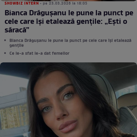
SHOWBIZ INTERN
• pe 23.03.2026 la 18:05
Bianca Drăgușanu le pune la punct pe
cele care își etalează gențile: „Ești o
săracă”
Bianca Drăgușanu le pune la punct pe cele care își etalează
gențile
Ce le-a sfat le-a dat femeilor