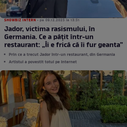
SHOWBIZ INTERN
• pe 09.12.2025 la 13:51
Jador, victima rasismului, în
Germania. Ce a pățit într-un
restaurant: „Îi e frică că îi fur geanta”
Prin ce a trecut Jador într-un restaurant, din Germania
Artistul a povestit totul pe Internet