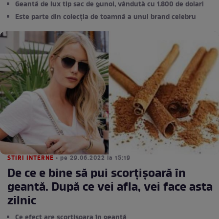
Geantă de lux tip sac de gunoi, vândută cu 1.800 de dolari
Este parte din colecția de toamnă a unui brand celebru
STIRI INTERNE
• pe 29.06.2022 la 15:19
De ce e bine să pui scorțișoară în
geantă. După ce vei afla, vei face asta
zilnic
Ce efect are scorțișoara în geantă