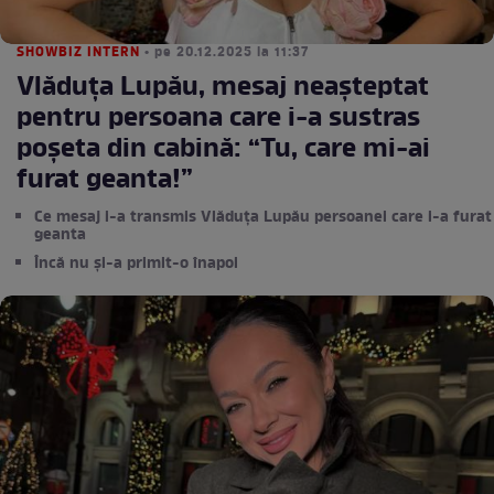
SHOWBIZ INTERN
• pe 20.12.2025 la 11:37
Vlăduța Lupău, mesaj neașteptat
pentru persoana care i-a sustras
poșeta din cabină: “Tu, care mi-ai
furat geanta!”
Ce mesaj i-a transmis Vlăduța Lupău persoanei care i-a furat
geanta
Încă nu și-a primit-o înapoi