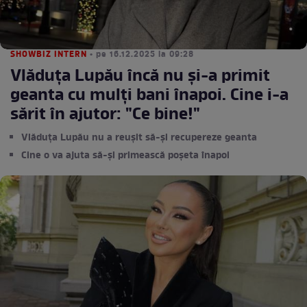
SHOWBIZ INTERN
• pe 16.12.2025 la 09:28
Vlăduța Lupău încă nu și-a primit
geanta cu mulți bani înapoi. Cine i-a
sărit în ajutor: "Ce bine!"
Vlăduța Lupău nu a reușit să-și recupereze geanta
Cine o va ajuta să-și primească poșeta înapoi