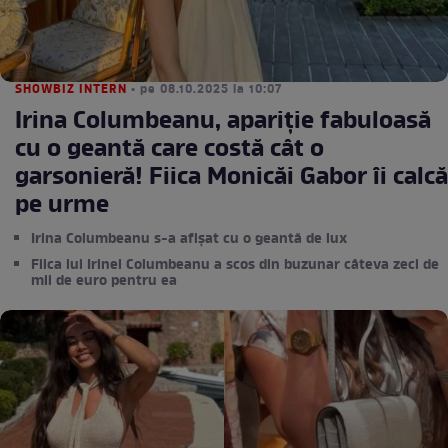
SHOWBIZ INTERN
• pe 08.10.2025 la 10:07
Irina Columbeanu, apariție fabuloasă
cu o geantă care costă cât o
garsonieră! Fiica Monicăi Gabor îi calcă
pe urme
Irina Columbeanu s-a afișat cu o geantă de lux
Fiica lui Irinel Columbeanu a scos din buzunar câteva zeci de
mii de euro pentru ea