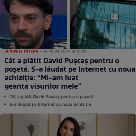
SHOWBIZ INTERN
• pe 30.04.2025 la 13:36
Cât a plătit David Pușcaș pentru o
poșetă. S-a lăudat pe Internet cu noua
achiziție: “Mi-am luat
geanta visurilor mele”
Cât a plătit David Pușcaș pentru o poșetă
S-a lăudat pe Internet cu noua achiziție