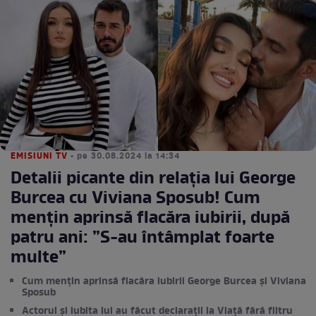
EMISIUNI TV
• pe 30.08.2024 la 14:34
Detalii picante din relația lui George
Burcea cu Viviana Sposub! Cum
mențin aprinsă flacăra iubirii, după
patru ani: ”S-au întâmplat foarte
multe”
Cum mențin aprinsă flacăra iubirii George Burcea și Viviana
Sposub
Actorul și iubita lui au făcut declarații la Viață fără filtru