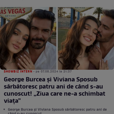
SHOWBIZ INTERN
• pe 07.08.2024 la 21:37
George Burcea și Viviana Sposub
sărbătoresc patru ani de când s-au
cunoscut! „Ziua care ne-a schimbat
viața”
George Burcea și Viviana Sposub sărbătoresc patru ani de
când s-au cunoscut