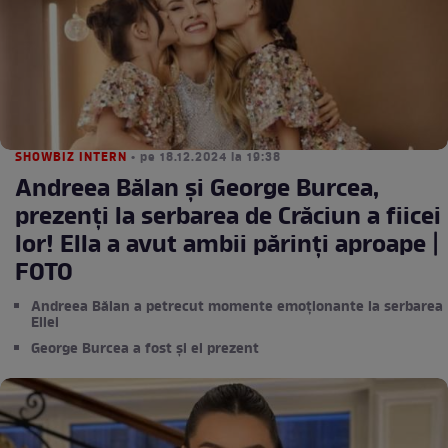
SHOWBIZ INTERN
• pe 18.12.2024 la 19:38
Andreea Bălan și George Burcea,
prezenți la serbarea de Crăciun a fiicei
lor! Ella a avut ambii părinți aproape |
FOTO
Andreea Bălan a petrecut momente emoționante la serbarea
Ellei
George Burcea a fost și el prezent