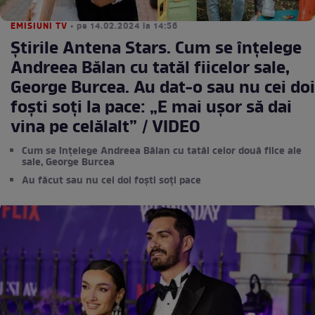
EMISIUNI TV
• pe 14.02.2024 la 14:56
Știrile Antena Stars. Cum se înțelege
Andreea Bălan cu tatăl fiicelor sale,
George Burcea. Au dat-o sau nu cei doi
foști soți la pace: „E mai ușor să dai
vina pe celălalt” / VIDEO
Cum se înțelege Andreea Bălan cu tatăl celor două fiice ale
sale, George Burcea
Au făcut sau nu cei doi foști soți pace