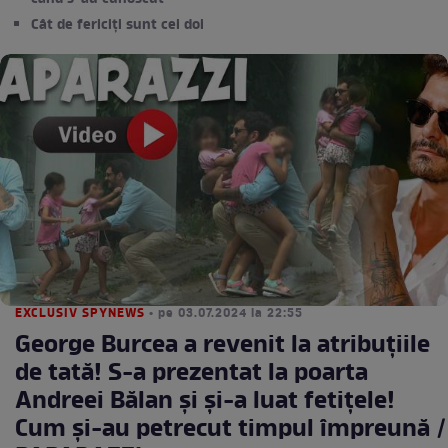
Cât de fericiți sunt cei doi
EXCLUSIV SPYNEWS
• pe 03.07.2024 la 22:55
George Burcea a revenit la atribuțiile
de tată! S-a prezentat la poarta
Andreei Bălan și și-a luat fetițele!
Cum și-au petrecut timpul împreună /