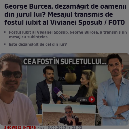
George Burcea, dezamăgit de oamenii
din jurul lui? Mesajul transmis de
fostul iubit al Vivianei Sposub / FOTO
Fostul iubit al Vivianei Sposub, George Burcea, a transmis un
mesaj cu subînțeles
Este dezamăgit de cei din jur?
SHOWBIZ INTERN
• pe 13.05.2025 la 22:52