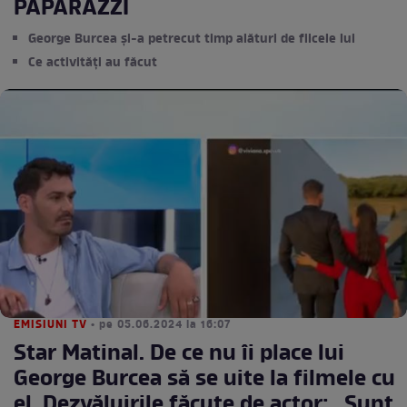
PAPARAZZI
George Burcea și-a petrecut timp alături de fiicele lui
Ce activități au făcut
EMISIUNI TV
• pe 05.06.2024 la 16:07
Star Matinal. De ce nu îi place lui
George Burcea să se uite la filmele cu
el. Dezvăluirile făcute de actor: „Sunt