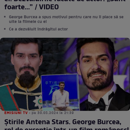
foarte...” / VIDEO
George Burcea a spus motivul pentru care nu îi place să se
uite la filmele cu el
Ce a dezvăluit îndrăgitul actor
EMISIUNI TV
• pe 30.05.2024 la 21:39
Știrile Antena Stars. George Burcea,