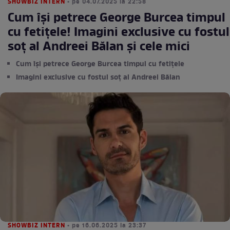
SHOWBIZ INTERN
• pe 04.07.2025 la 22:58
Cum își petrece George Burcea timpul
cu fetițele! Imagini exclusive cu fostul
soț al Andreei Bălan și cele mici
Cum își petrece George Burcea timpul cu fetițele
Imagini exclusive cu fostul soț al Andreei Bălan
SHOWBIZ INTERN
• pe 16.06.2025 la 23:37