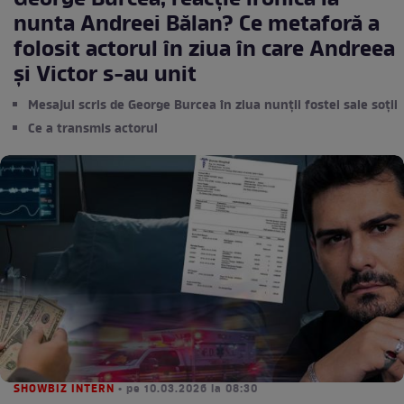
George Burcea, reacție ironică la
nunta Andreei Bălan? Ce metaforă a
folosit actorul în ziua în care Andreea
și Victor s-au unit
Mesajul scris de George Burcea în ziua nunții fostei sale soții
Ce a transmis actorul
SHOWBIZ INTERN
• pe 10.03.2026 la 08:30