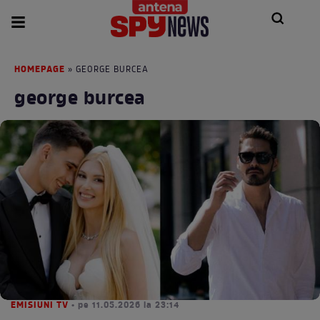
HOMEPAGE
» GEORGE BURCEA
george burcea
EMISIUNI TV
• pe 11.05.2026 la 23:14