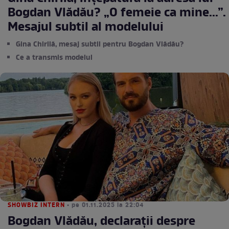
Bogdan Vlădău? „O femeie ca mine...”.
Mesajul subtil al modelului
Gina Chirilă, mesaj subtil pentru Bogdan Vlădău?
Ce a transmis modelul
SHOWBIZ INTERN
• pe 01.11.2025 la 22:04
Bogdan Vlădău, declarații despre