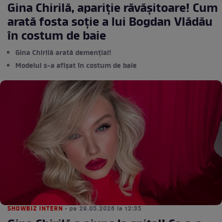
Gina Chirilă, apariție răvășitoare! Cum
arată fosta soție a lui Bogdan Vlădău
în costum de baie
Gina Chirilă arată demențial!
Modelul s-a afișat în costum de baie
SHOWBIZ INTERN
• pe 29.05.2026 la 12:35