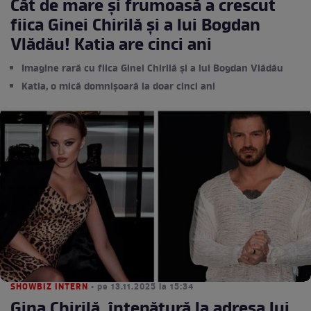
Cât de mare și frumoasă a crescut
fiica Ginei Chirilă și a lui Bogdan
Vlădău! Katia are cinci ani
Imagine rară cu fiica Ginei Chirilă și a lui Bogdan Vlădău
Katia, o mică domnișoară la doar cinci ani
SHOWBIZ INTERN
• pe 13.11.2025 la 15:34
Gina Chirilă, înțepătură la adresa lui