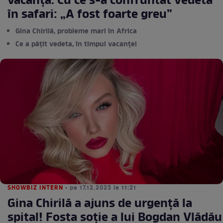
vacanță. Cu ce s-a confruntat vedeta
în safari: „A fost foarte greu”
Gina Chirilă, probleme mari în Africa
Ce a pățit vedeta, în timpul vacanței
SHOWBIZ INTERN
• pe 17.12.2025 la 11:21
Gina Chirilă a ajuns de urgență la
spital! Fosta soție a lui Bogdan Vlădău