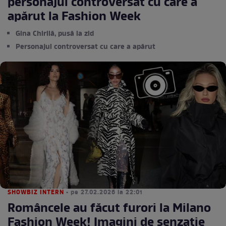
personajul controversat cu care a
apărut la Fashion Week
Gina Chirilă, pusă la zid
Personajul controversat cu care a apărut
SHOWBIZ INTERN
• pe 27.02.2026 la 22:01
Româncele au făcut furori la Milano
Fashion Week! Imagini de senzație