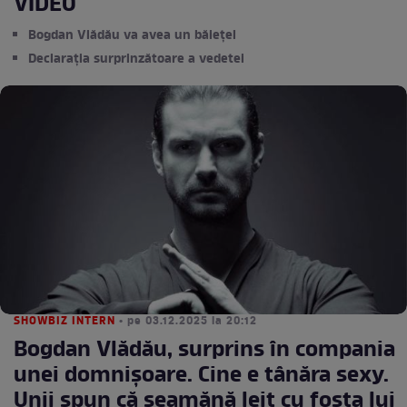
VIDEO
Bogdan Vlădău va avea un băiețel
Declarația surprinzătoare a vedetei
SHOWBIZ INTERN
• pe 03.12.2025 la 20:12
Bogdan Vlădău, surprins în compania
unei domnișoare. Cine e tânăra sexy.
Unii spun că seamănă leit cu fosta lui