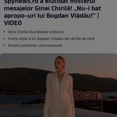
Spynews.ro a elucidat misterul
mesajelor Ginei Chirilă! „Nu-i bat
apropo-uri lui Bogdan Vlădău!” |
VIDEO
Gina Chirilă elucidează misterul
Fosta soție a lui Bogdan Vlădău dă cărțile pe față
Despre postările controversate