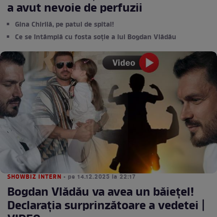
a avut nevoie de perfuzii
Gina Chirilă, pe patul de spital!
Ce se întâmplă cu fosta soție a lui Bogdan Vlădău
SHOWBIZ INTERN
• pe 14.12.2025 la 22:17
Bogdan Vlădău va avea un băiețel!
Declarația surprinzătoare a vedetei |