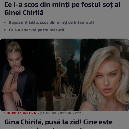
Ce l-a scos din minți pe fostul soț al
Ginei Chirilă
Bogdan Vlădău, scos din minți de intenrauți
Ce l-a enervat peste măsură
SHOWBIZ INTERN
• pe 08.03.2026 la 22:11
Gina Chirilă, pusă la zid! Cine este