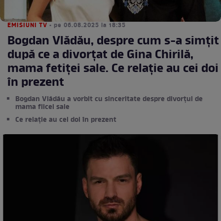
EMISIUNI TV
• pe 06.08.2025 la 18:35
Bogdan Vlădău, despre cum s-a simțit
după ce a divorțat de Gina Chirilă,
mama fetiței sale. Ce relație au cei doi
în prezent
Bogdan Vlădău a vorbit cu sinceritate despre divorțul de
mama fiicei sale
Ce relație au cei doi în prezent