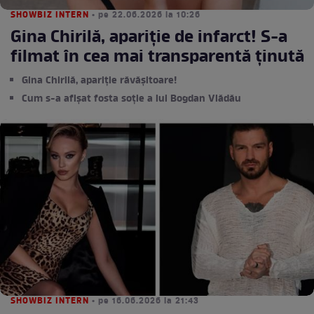
SHOWBIZ INTERN
• pe 22.06.2026 la 10:26
Gina Chirilă, apariție de infarct! S-a
filmat în cea mai transparentă ținută
Gina Chirilă, apariție răvășitoare!
Cum s-a afișat fosta soție a lui Bogdan Vlădău
SHOWBIZ INTERN
• pe 16.06.2026 la 21:43