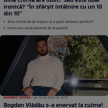
Gina Chirilă are iubit? Sau este doar
ironică? “În sfârșit întâlnire cu un 10
din 10”
Gina Chirilă dă de înțeles că a găsit bărbatul perfect?
Ironie sau nouă poveste de dragoste?
SHOWBIZ INTERN
• pe 10.03.2026 la 19:37
Bogdan Vlădău s-a enervat la culme!