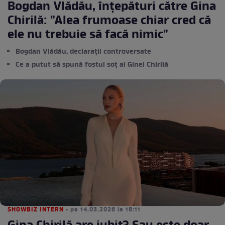
Bogdan Vlădău, înțepături către Gina
Chirilă: "Alea frumoase chiar cred că
ele nu trebuie să facă nimic"
Bogdan Vlădău, declarații controversate
Ce a putut să spună fostul soț al Ginei Chirilă
SHOWBIZ INTERN
• pe 14.03.2026 la 18:11