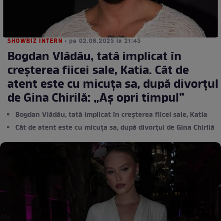
SHOWBIZ INTERN
• pe 02.08.2025 la 21:45
Bogdan Vlădău, tată implicat în
creșterea fiicei sale, Katia. Cât de
atent este cu micuța sa, după divorțul
de Gina Chirilă: „Aș opri timpul”
Bogdan Vlădău, tată implicat în creșterea fiicei sale, Katia
Cât de atent este cu micuța sa, după divorțul de Gina Chirilă