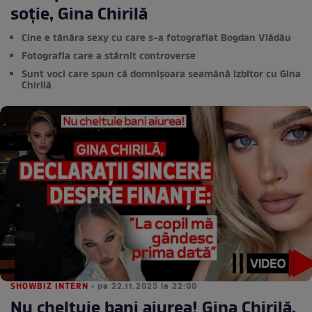
soție, Gina Chirilă
Cine e tânăra sexy cu care s-a fotografiat Bogdan Vlădău
Fotografia care a stârnit controverse
Sunt voci care spun că domnișoara seamănă izbitor cu Gina
Chirilă
SHOWBIZ INTERN
• pe 22.11.2025 la 22:00
Nu cheltuie bani aiurea! Gina Chirilă,