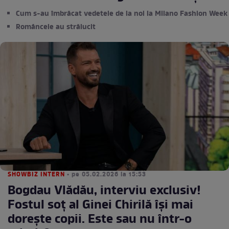
Cum s-au îmbrăcat vedetele de la noi la Milano Fashion Week
Româncele au strălucit
SHOWBIZ INTERN
• pe 05.02.2026 la 15:53
Bogdau Vlădău, interviu exclusiv!
Fostul soț al Ginei Chirilă își mai
dorește copii. Este sau nu într-o