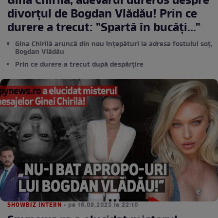
Gina Chirilă, adevărul dureros despre
divorțul de Bogdan Vlădău! Prin ce
durere a trecut: "Spartă în bucăți..."
Gina Chirilă aruncă din nou înțepături la adresa fostului soț,
Bogdan Vlădău
Prin ce durere a trecut după despărțire
SHOWBIZ INTERN
• pe 16.09.2025 la 22:10