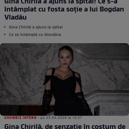
Gina Chirilă a ajuns la spital! Ce s-a
întâmplat cu fosta soție a lui Bogdan
Vladău
Gina Chirilă a ajuns la spital
Ce se întâmplă cu blondina
SHOWBIZ INTERN
• pe 25.04.2026 la 10:27
Gina Chirilă, de senzație în costum de