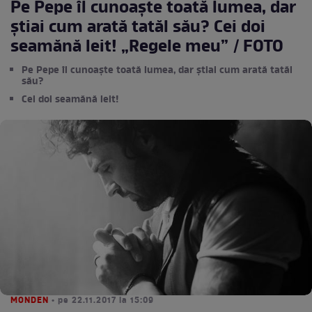
Pe Pepe îl cunoaște toată lumea, dar
știai cum arată tatăl său? Cei doi
seamănă leit! „Regele meu” / FOTO
Pe Pepe îl cunoaște toată lumea, dar știai cum arată tatăl
său?
Cei doi seamănă leit!
MONDEN
• pe 22.11.2017 la 15:09