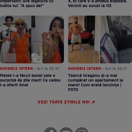
important! Are legătura cu
4, în care s-a produs explozia.
iubita lui: "A spus da!"
Vecinii au sunat la 112
SHOWBIZ INTERN
• ieri la 22:47
SHOWBIZ INTERN
• ieri la 22:17
Melek i-a făcut bonei sale o
Tzancă Uraganu și-a mai
surpriză de zile mari! Ce cadou
cumpărat un apartament la
i-a oferit Anei
mare! Cum arată locuința |
FOTO
VEZI TOATE ȘTIRILE NOI