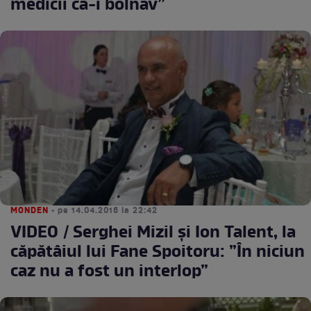
medicii că-i bolnav”
MONDEN
• pe 14.04.2016 la 22:42
VIDEO / Serghei Mizil și Ion Talent, la
căpătâiul lui Fane Spoitoru: ”În niciun
caz nu a fost un interlop”