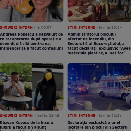
SHOWBIZ INTERN
• la 00:07
STIRI INTERNE
• ieri la 23:54
Andreea Popescu a dezvăluit de
Administratorul blocului
ce recuperarea după operație a
afectat de incendiu, din
devenit dificilă pentru ea.
Sectorul 4 al Bucureștiului, a
Influencerița a făcut confesiuni
făcut declarații exclusive: ”Avea
materiale plastice, a luat foc”
SHOWBIZ INTERN
• ieri la 23:46
STIRI INTERNE
• ieri la 22:51
Răzvan Kovacs de la Insula
Declarația exclusivă a unei
Iubirii a făcut un anunț
locatare din blocul din Sectorul