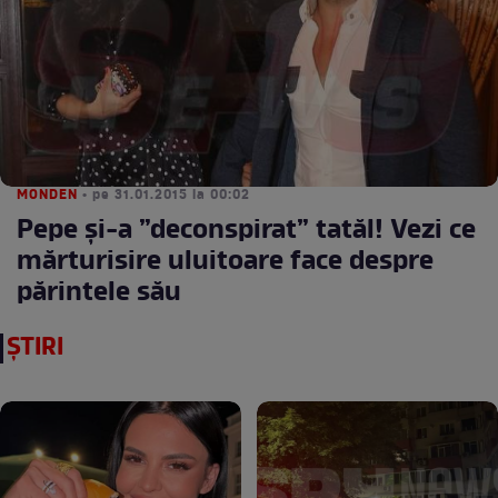
MONDEN
• pe 31.01.2015 la 00:02
Pepe și-a ”deconspirat” tatăl! Vezi ce
mărturisire uluitoare face despre
părintele său
ȘTIRI