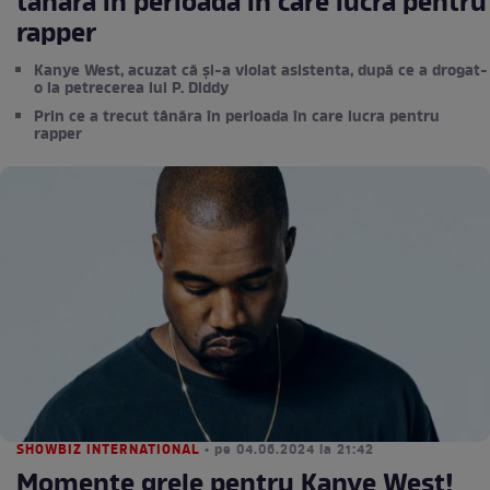
tânăra în perioada în care lucra pentru
rapper
Kanye West, acuzat că și-a violat asistenta, după ce a drogat-
o la petrecerea lui P. Diddy
Prin ce a trecut tânăra în perioada în care lucra pentru
rapper
SHOWBIZ INTERNATIONAL
• pe 04.06.2024 la 21:42
Momente grele pentru Kanye West!