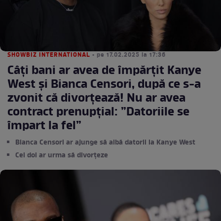
SHOWBIZ INTERNATIONAL
• pe 17.02.2025 la 17:36
Câți bani ar avea de împărțit Kanye
West și Bianca Censori, după ce s-a
zvonit că divorțează! Nu ar avea
contract prenupțial: ”Datoriile se
împart la fel”
Bianca Censori ar ajunge să aibă datorii la Kanye West
Cei doi ar urma să divorțeze