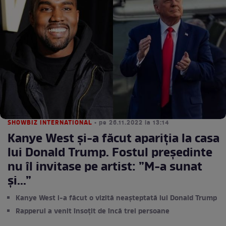
SHOWBIZ INTERNATIONAL
• pe 26.11.2022 la 13:14
Kanye West și-a făcut apariția la casa
lui Donald Trump. Fostul președinte
nu îl invitase pe artist: ”M-a sunat
şi...”
Kanye West i-a făcut o vizită neașteptată lui Donald Trump
Rapperul a venit însoțit de încă trei persoane