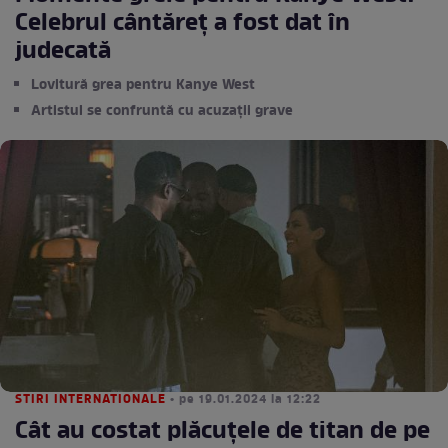
Celebrul cântăreț a fost dat în
judecată
Lovitură grea pentru Kanye West
Artistul se confruntă cu acuzații grave
STIRI INTERNATIONALE
• pe 19.01.2024 la 12:22
Cât au costat plăcuțele de titan de pe