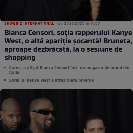
SHOWBIZ INTERNATIONAL
• pe 20.10.2025 la 11:06
Bianca Censori, soția rapperului Kanye
West, o altă apariție șocantă! Bruneta,
aproape dezbrăcată, la o sesiune de
shopping
Cum s-a afișat Bianca Censori într-un magazin de brand din
Italia
Soția lui Kanye West a atras toate privirile