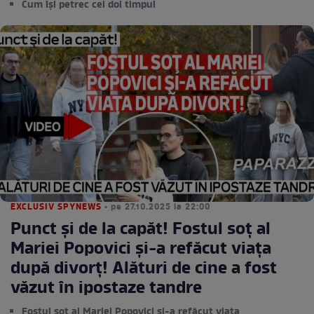
Cum își petrec cei doi timpul
EXCLUSIV SPYNEWS
• pe 27.10.2025 la 22:00
Punct şi de la capăt! Fostul soţ al
Mariei Popovici şi-a refăcut viaţa
după divorţ! Alături de cine a fost
văzut în ipostaze tandre
Fostul soț al Mariei Popovici și-a refăcut viața