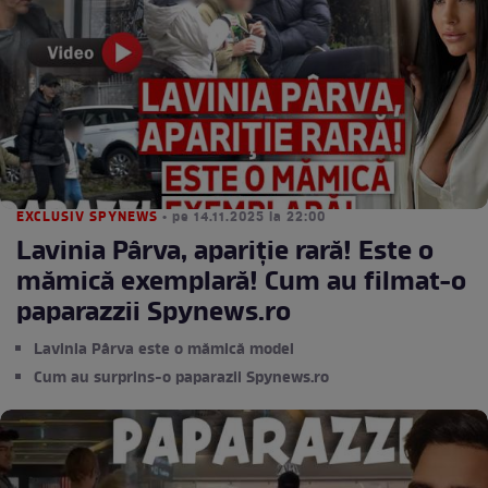
EXCLUSIV SPYNEWS
• pe 14.11.2025 la 22:00
Lavinia Pârva, apariție rară! Este o
mămică exemplară! Cum au filmat-o
paparazzii Spynews.ro
Lavinia Pârva este o mămică model
Cum au surprins-o paparazii Spynews.ro