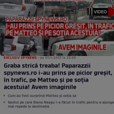
EXCLUSIV SPYNEWS
• pe 07.11.2025 la 22:00
Graba strică treaba! Paparazzii
spynews.ro i-au prins pe picior greşit,
în trafic, pe Matteo şi pe soţia
acestuia! Avem imaginile
Cum au fost surprinși Matteo și soția sa
Gestul pe care Elena Neagu l-a făcut în trafic pentru a ajunge
mai repede la destinație