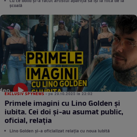
Cu ce bolid și-a făcut artistul apariția să își ia fiica de la
școală
EXCLUSIV SPYNEWS
• pe 29.10.2025 la 22:02
Primele imagini cu Lino Golden și
iubita. Cei doi și-au asumat public,
oficial, relația
Lino Golden și-a oficializat relația cu noua iubită