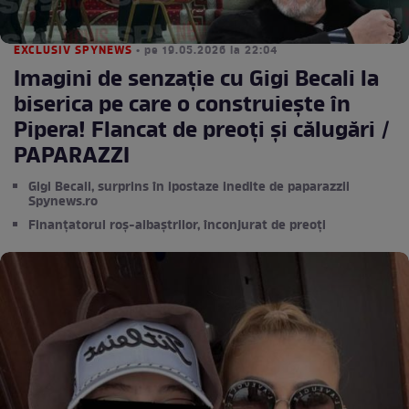
EXCLUSIV SPYNEWS
• pe 19.05.2026 la 22:04
Imagini de senzație cu Gigi Becali la
biserica pe care o construiește în
Pipera! Flancat de preoți și călugări /
PAPARAZZI
Gigi Becali, surprins în ipostaze inedite de paparazzii
Spynews.ro
Finanțatorul roș-albaștrilor, înconjurat de preoți