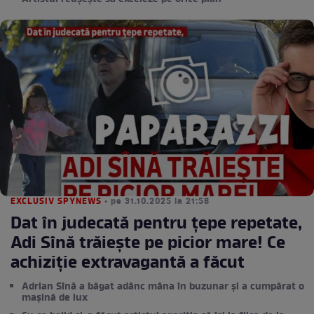
EXCLUSIV SPYNEWS
• pe 31.10.2025 la 21:58
Dat în judecată pentru ţepe repetate,
Adi Sînă trăieşte pe picior mare! Ce
achiziţie extravagantă a făcut
Adrian Sînă a băgat adânc mâna în buzunar și a cumpărat o
mașină de lux