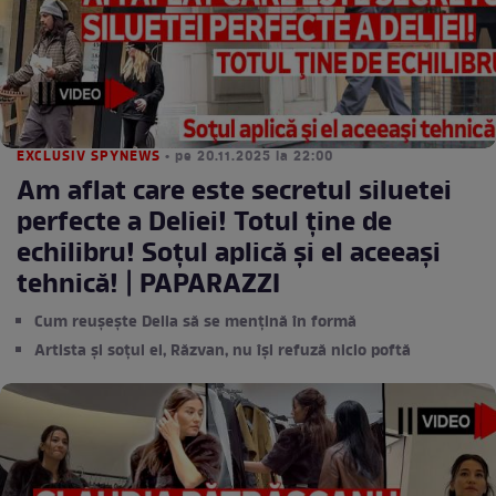
EXCLUSIV SPYNEWS
• pe 20.11.2025 la 22:00
Am aflat care este secretul siluetei
perfecte a Deliei! Totul ţine de
echilibru! Soţul aplică şi el aceeaşi
tehnică! | PAPARAZZI
Cum reușește Delia să se mențină în formă
Artista și soțul ei, Răzvan, nu își refuză nicio poftă