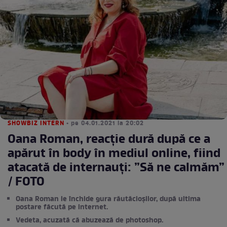
SHOWBIZ INTERN
• pe 04.01.2021 la 20:02
Oana Roman, reacție dură după ce a
apărut în body în mediul online, fiind
atacată de internauți: ”Să ne calmăm”
/ FOTO
Oana Roman le închide gura răutăcioșilor, după ultima
postare făcută pe internet.
Vedeta, acuzată că abuzează de photoshop.