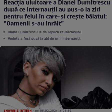
Reacția uluitoare a Dianei Dumitrescu
după ce internauții au pus-o la zid
pentru felul în care-și crește băiatul:
”Oamenii s-au înrăit”
Diana Dumitrescu le dă replica răutăcioșilor.
Vedeta a fost pusă la zid de unii internauți.
SHOWBIZ INTERN
• pe 08.02.2021 la 08:36