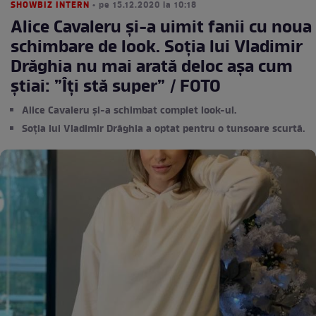
SHOWBIZ INTERN
• pe 15.12.2020 la 10:18
Alice Cavaleru și-a uimit fanii cu noua
schimbare de look. Soția lui Vladimir
Drăghia nu mai arată deloc așa cum
știai: ”Îți stă super” / FOTO
Alice Cavaleru și-a schimbat complet look-ul.
Soția lui Vladimir Drăghia a optat pentru o tunsoare scurtă.