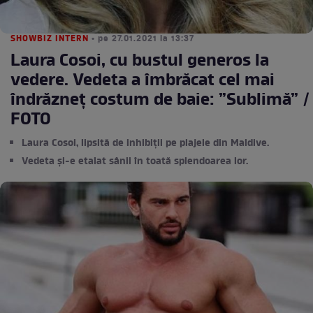
SHOWBIZ INTERN
• pe 27.01.2021 la 13:37
Laura Cosoi, cu bustul generos la
vedere. Vedeta a îmbrăcat cel mai
îndrăzneț costum de baie: ”Sublimă” /
FOTO
Laura Cosoi, lipsită de inhibiții pe plajele din Maldive.
Vedeta și-e etalat sânii în toată splendoarea lor.