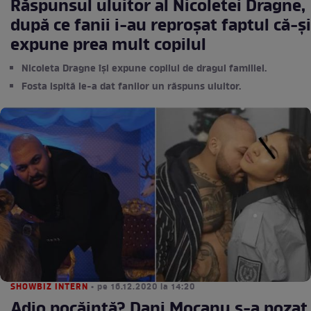
Răspunsul uluitor al Nicoletei Dragne,
după ce fanii i-au reproșat faptul că-și
expune prea mult copilul
Nicoleta Dragne își expune copilul de dragul familiei.
Fosta ispită le-a dat fanilor un răspuns uluitor.
SHOWBIZ INTERN
• pe 16.12.2020 la 14:20
Adio pocăință? Dani Mocanu s-a pozat