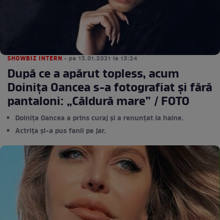
SHOWBIZ INTERN
• pe 15.01.2021 la 13:24
După ce a apărut topless, acum
Doinița Oancea s-a fotografiat și fără
pantaloni: „Căldură mare” / FOTO
Doinița Oancea a prins curaj și a renunțat la haine.
Actrița și-a pus fanii pe jar.