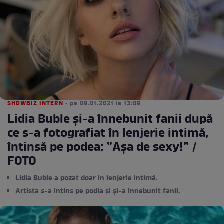
SHOWBIZ INTERN
• pe 09.01.2021 la 13:09
Lidia Buble și-a înnebunit fanii după
ce s-a fotografiat în lenjerie intimă,
întinsă pe podea: ”Așa de sexy!” /
FOTO
Lidia Buble a pozat doar în lenjerie intimă.
Artista s-a întins pe podia și și-a înnebunit fanii.