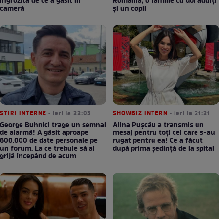
îngrozită de ce a găsit în
România, o familie cu doi adulți
cameră
și un copil
STIRI INTERNE
• ieri la 22:03
SHOWBIZ INTERN
• ieri la 21:21
George Buhnici trage un semnal
Alina Pușcău a transmis un
de alarmă! A găsit aproape
mesaj pentru toți cei care s-au
600.000 de date personale pe
rugat pentru ea! Ce a făcut
un forum. La ce trebuie să ai
după prima ședință de la spital
grijă începând de acum