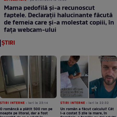
ACTUALITATE
• pe 21.01.2016 la 16:00
Mama pedofilă şi-a recunoscut
faptele. Declaraţii halucinante făcută
de femeia care şi-a molestat copiii, în
faţa webcam-ului
ȘTIRI
STIRI INTERNE
• ieri la 23:14
STIRI INTERNE
• ieri la 22:32
O româncă a plătit 500 ron pe
Un român a făcut calculul! Cât
noapte pe litoral, dar a fost
l-a costat 5 zile la mare, în