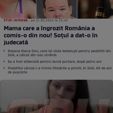
STIRI INTERNE
• pe 21.05.2024 la 22:43
Mama care a îngrozit România a
comis-o din nou! Soțul a dat-o în
judecată
Roxana Elena Onu, care își viola bebelușii pentru pedofilii din
SUA, a călcat din nou strâmb
Ea a fost eliberată pentru bună purtare, după patru ani
Pedofilul căruia i-a trimis filmările a primit, în SUA, 40 de ani
de pușcărie