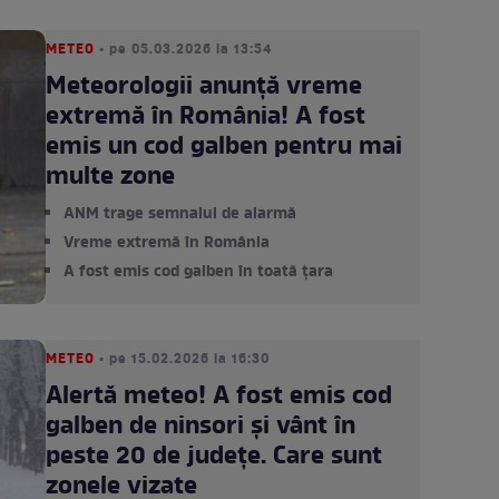
METEO
• pe 05.03.2026 la 13:54
Meteorologii anunță vreme
extremă în România! A fost
emis un cod galben pentru mai
multe zone
ANM trage semnalul de alarmă
Vreme extremă în România
A fost emis cod galben în toată țara
METEO
• pe 15.02.2026 la 16:30
Alertă meteo! A fost emis cod
galben de ninsori și vânt în
peste 20 de județe. Care sunt
zonele vizate