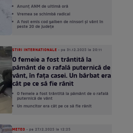
Anunț ANM de ultimă oră
Vremea se schimbă radical
A fost emis cod galben de ninsori și vânt în
peste 20 de județe
STIRI INTERNATIONALE
• pe 31.12.2025 la 20:11
O femeie a fost trântită la
pământ de o rafală puternică de
vânt, în fața casei. Un bărbat era
cât pe ce să fie rănit
O femeie a fost trântită la pământ de o rafală
puternică de vânt
Un muncitor era cât pe ce să fie rănit
METEO
• pe 27.12.2025 la 12:25