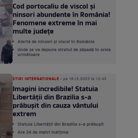
Cod portocaliu de viscol și
ninsori abundente în România!
Fenomene extreme în mai
multe județe
Alertă de ninsori și viscol în România
Unde se va depune stratul de zăpadă în orele
următoare
STIRI INTERNATIONALE
• pe 16.12.2025 la 12:45
Imagini incredibile! Statuia
Libertății din Brazilia s-a
prăbușit din cauza vântului
extrem
Statuia Libertății din Brazilia s-a prăbușit
Are 24 de metri înălțime