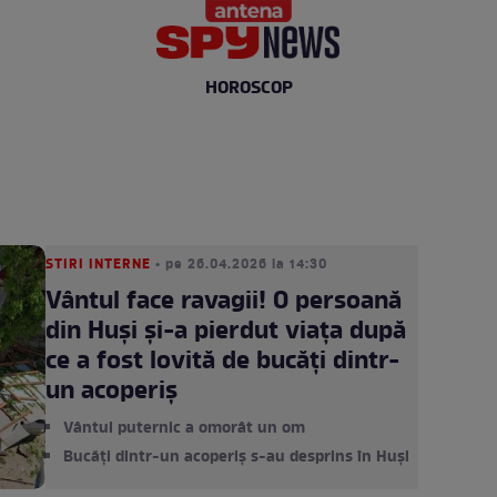
HOROSCOP
STIRI INTERNE
• pe 26.04.2026 la 14:30
Vântul face ravagii! O persoană
din Huși și-a pierdut viața după
ce a fost lovită de bucăți dintr-
un acoperiș
Vântul puternic a omorât un om
Bucăți dintr-un acoperiș s-au desprins în Huși