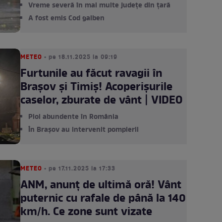
Vreme severă în mai multe județe din țară
A fost emis Cod galben
METEO
• pe 18.11.2025 la 09:19
Furtunile au făcut ravagii în
Brașov și Timiș! Acoperișurile
caselor, zburate de vânt | VIDEO
Ploi abundente în România
În Brașov au intervenit pompierii
METEO
• pe 17.11.2025 la 17:33
ANM, anunț de ultimă oră! Vânt
puternic cu rafale de până la 140
km/h. Ce zone sunt vizate