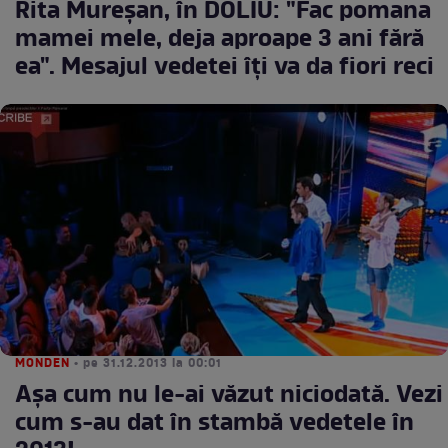
Rita Mureşan, în DOLIU: "Fac pomana
mamei mele, deja aproape 3 ani fără
ea". Mesajul vedetei îţi va da fiori reci
MONDEN
• pe 31.12.2013 la 00:01
Aşa cum nu le-ai văzut niciodată. Vezi
cum s-au dat în stambă vedetele în