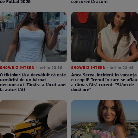
de Fotbal 2026
concurentă acum
SHOWBIZ INTERN
• ieri la 23:36
SHOWBIZ INTERN
• ieri la 22:48
O tiktokeriță a dezvăluit că este
Anca Serea, incident în vacanța
urmărită de un bărbat
cu copiii! Trenul în care se aflau
necunoscut. Tânăra a făcut apel
a rămas fără curent: ”Stăm de
la autorități
două ore”