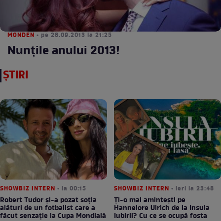
MONDEN
• pe 28.09.2013 la 21:25
Nunţile anului 2013!
ȘTIRI
SHOWBIZ INTERN
• la 00:15
SHOWBIZ INTERN
• ieri la 23:48
Robert Tudor și-a pozat soția
Ți-o mai amintești pe
alături de un fotbalist care a
Hannelore Ulrich de la Insula
făcut senzație la Cupa Mondială
Iubirii? Cu ce se ocupă fosta