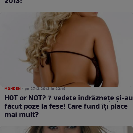
2013!
MONDEN
• pe 27.12.2013 la 22:16
HOT or NOT? 7 vedete îndrăzneţe şi-au
făcut poze la fese! Care fund îţi place
mai mult?