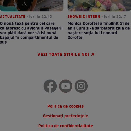
ACTUALITATE
• ieri la 22:45
SHOWBIZ INTERN
• ieri la 22:17
O nouă taxă pentru cei care
Monica Doroftei a împlinit 51 de
călătoresc cu avionul! Pasagerii
ani! Cum și-a sărbătorit ziua de
vor plăti dacă vor să își pună
naștere soția lui Leonard
bagajul în compartimentul de
Doroftei
sus
VEZI TOATE ȘTIRILE NOI
Politica de cookies
Gestionați preferințele
Politica de confidentialitate