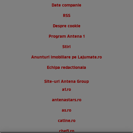
Date companie
RSS
Despre cookie
Program Antena 1
Stiri
Anunturi imobiliare pe Lajumate.ro
Echipa redactionala
Site-uri Antena Group
a1.ro
antenastars.ro
as.ro
catine.ro
chefi.ro