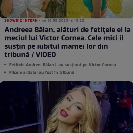
SHOWBIZ INTERN
• pe 16.09.2023 la 13:22
Andreea Bălan, alături de fetițele ei la
meciul lui Victor Cornea. Cele mici îl
susțin pe iubitul mamei lor din
tribună / VIDEO
Fetițele Andreei Bălan l-au susținut pe Victor Cornea
Fiicele artistei au fost în tribună