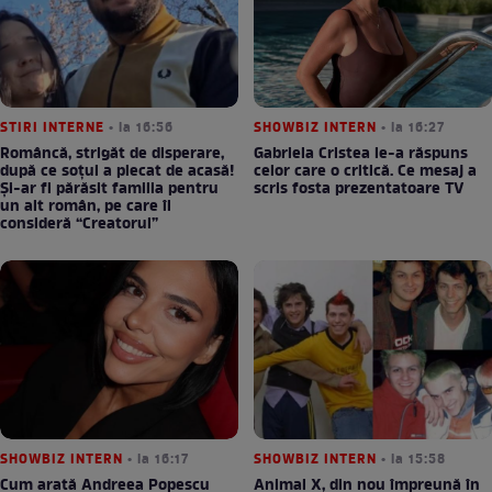
STIRI INTERNE
• la 16:56
SHOWBIZ INTERN
• la 16:27
Româncă, strigăt de disperare,
Gabriela Cristea le-a răspuns
după ce soțul a plecat de acasă!
celor care o critică. Ce mesaj a
Și-ar fi părăsit familia pentru
scris fosta prezentatoare TV
un alt român, pe care îl
consideră “Creatorul”
SHOWBIZ INTERN
• la 16:17
SHOWBIZ INTERN
• la 15:58
Cum arată Andreea Popescu
Animal X, din nou împreună în