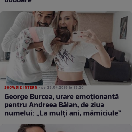
doboare”
SHOWBIZ INTERN
• pe 23.04.2019 la 13:20
George Burcea, urare emoționantă
pentru Andreea Bălan, de ziua
numelui: „La mulți ani, mămiciule”