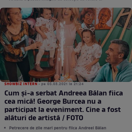
SHOWBIZ INTERN
• pe 05.03.2021 la 21:24
Cum și-a serbat Andreea Bălan fiica
cea mică! George Burcea nu a
participat la eveniment. Cine a fost
alături de artistă / FOTO
Petrecere de zile mari pentru fiica Andreei Bălan