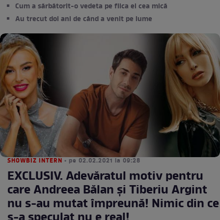
Cum a sărbătorit-o vedeta pe fiica ei cea mică
Au trecut doi ani de când a venit pe lume
SHOWBIZ INTERN
• pe 02.02.2021 la 09:28
EXCLUSIV. Adevăratul motiv pentru
care Andreea Bălan și Tiberiu Argint
nu s-au mutat împreună! Nimic din ce
s-a speculat nu e real!