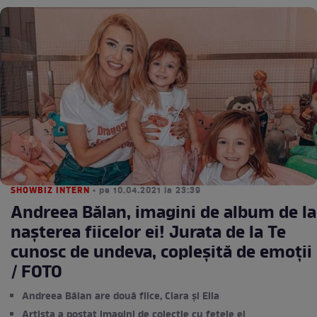
SHOWBIZ INTERN
• pe 10.04.2021 la 23:39
Andreea Bălan, imagini de album de la
nașterea fiicelor ei! Jurata de la Te
cunosc de undeva, copleșită de emoții
/ FOTO
Andreea Bălan are două fiice, Clara și Ella
Artista a postat imagini de colecție cu fetele ei