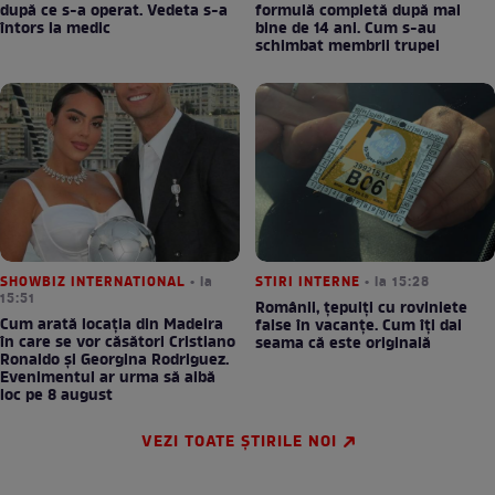
după ce s-a operat. Vedeta s-a
formulă completă după mai
întors la medic
bine de 14 ani. Cum s-au
schimbat membrii trupei
SHOWBIZ INTERNATIONAL
• la
STIRI INTERNE
• la 15:28
15:51
Românii, țepuiți cu roviniete
Cum arată locația din Madeira
false în vacanțe. Cum îți dai
în care se vor căsători Cristiano
seama că este originală
Ronaldo și Georgina Rodriguez.
Evenimentul ar urma să aibă
loc pe 8 august
VEZI TOATE ȘTIRILE NOI