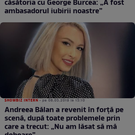
căsătoria cu George Burcea: „A fost
ambasadorul iubirii noastre”
SHOWBIZ INTERN
• pe 08.05.2019 la 15:10
Andreea Bălan a revenit în forță pe
scenă, după toate problemele prin
care a trecut: „Nu am lăsat să mă