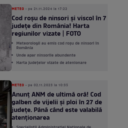
METEO
• pe 21.11.2024 la 17:22
Cod roșu de ninsori și viscol în 7
județe din România! Harta
regiunilor vizate | FOTO
Meteorologii au emis cod roșu de ninsori în
România
Unde apar ninsorile abundente
Harta județelor vizate de atenionare
METEO
• pe 02.11.2023 la 10:35
Anunț ANM de ultimă oră! Cod
galben de vijelii și ploi în 27 de
județe. Până când este valabilă
atenționarea
Specialiștii Administrației Naționale de