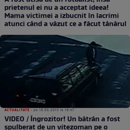
A fost ucisă de un fotbalist, însă
prietenul ei nu a acceptat ideea!
Mama victimei a izbucnit în lacrimi
atunci când a văzut ce a făcut tânărul
ACTUALITATE
• pe 16.03.2015 la 16:47
VIDEO / Îngrozitor! Un bătrân a fost
spulberat de un vitezoman pe o