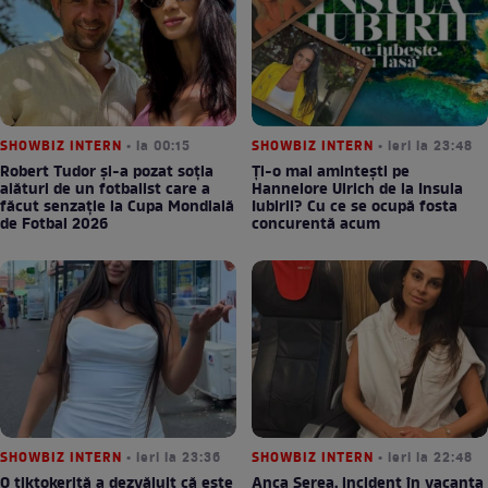
SHOWBIZ INTERN
• la 00:15
SHOWBIZ INTERN
• ieri la 23:48
Robert Tudor și-a pozat soția
Ți-o mai amintești pe
alături de un fotbalist care a
Hannelore Ulrich de la Insula
făcut senzație la Cupa Mondială
Iubirii? Cu ce se ocupă fosta
de Fotbal 2026
concurentă acum
SHOWBIZ INTERN
• ieri la 23:36
SHOWBIZ INTERN
• ieri la 22:48
O tiktokeriță a dezvăluit că este
Anca Serea, incident în vacanța