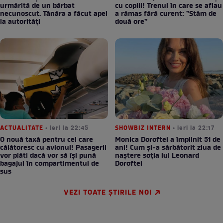
urmărită de un bărbat
cu copiii! Trenul în care se aflau
necunoscut. Tânăra a făcut apel
a rămas fără curent: ”Stăm de
la autorități
două ore”
ACTUALITATE
• ieri la 22:45
SHOWBIZ INTERN
• ieri la 22:17
O nouă taxă pentru cei care
Monica Doroftei a împlinit 51 de
călătoresc cu avionul! Pasagerii
ani! Cum și-a sărbătorit ziua de
vor plăti dacă vor să își pună
naștere soția lui Leonard
bagajul în compartimentul de
Doroftei
sus
VEZI TOATE ȘTIRILE NOI