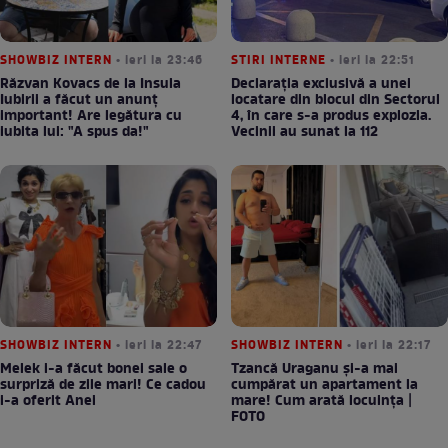
SHOWBIZ INTERN
• ieri la 23:46
STIRI INTERNE
• ieri la 22:51
Răzvan Kovacs de la Insula
Declarația exclusivă a unei
Iubirii a făcut un anunț
locatare din blocul din Sectorul
important! Are legătura cu
4, în care s-a produs explozia.
iubita lui: "A spus da!"
Vecinii au sunat la 112
SHOWBIZ INTERN
• ieri la 22:47
SHOWBIZ INTERN
• ieri la 22:17
Melek i-a făcut bonei sale o
Tzancă Uraganu și-a mai
surpriză de zile mari! Ce cadou
cumpărat un apartament la
i-a oferit Anei
mare! Cum arată locuința |
FOTO