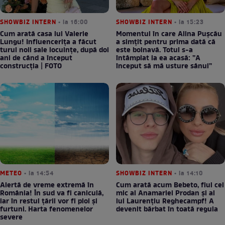
SHOWBIZ INTERN
• la 16:00
SHOWBIZ INTERN
• la 15:23
Cum arată casa lui Valerie
Momentul în care Alina Pușcău
Lungu! Influencerița a făcut
a simțit pentru prima dată că
turul noii sale locuințe, după doi
este bolnavă. Totul s-a
ani de când a început
întâmplat la ea acasă: ”A
construcția | FOTO
început să mă usture sânul”
METEO
• la 14:54
SHOWBIZ INTERN
• la 14:10
Alertă de vreme extremă în
Cum arată acum Bebeto, fiul cel
România! În sud va fi caniculă,
mic al Anamariei Prodan și al
iar în restul țării vor fi ploi și
lui Laurențiu Reghecampf! A
furtuni. Harta fenomenelor
devenit bărbat în toată regula
severe