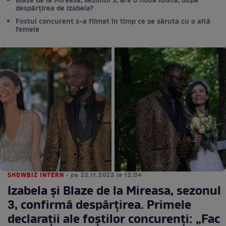
Blaze de la Mireasa, sezonul 3, are o nouă iubită, după
despărțirea de Izabela?
Fostul concurent s-a filmat în timp ce se săruta cu o altă
femeie
SHOWBIZ INTERN
• pe 22.11.2023 la 12:04
Izabela și Blaze de la Mireasa, sezonul
3, confirmă despărțirea. Primele
declarații ale foștilor concurenți: „Fac