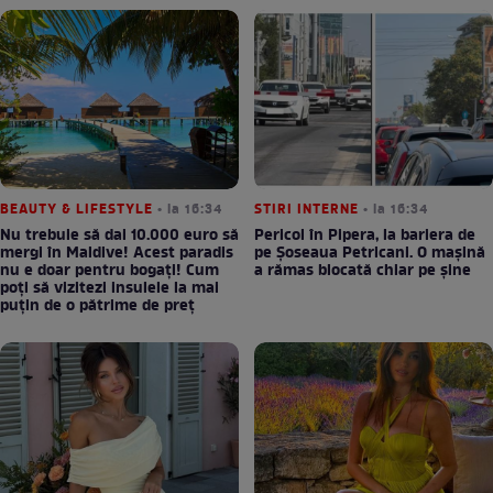
BEAUTY & LIFESTYLE
• la 16:34
STIRI INTERNE
• la 16:34
Nu trebuie să dai 10.000 euro să
Pericol în Pipera, la bariera de
mergi în Maldive! Acest paradis
pe Șoseaua Petricani. O mașină
nu e doar pentru bogați! Cum
a rămas blocată chiar pe șine
poți să vizitezi insulele la mai
puțin de o pătrime de preț