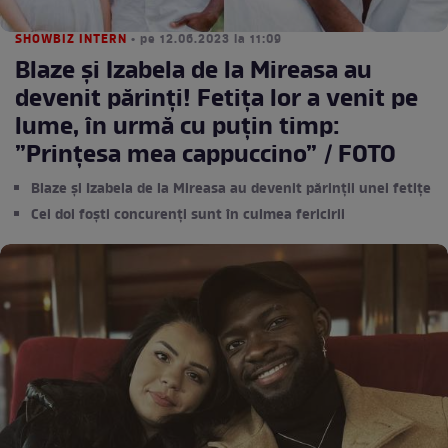
SHOWBIZ INTERN
• pe 12.06.2023 la 11:09
Blaze și Izabela de la Mireasa au
devenit părinți! Fetița lor a venit pe
lume, în urmă cu puțin timp:
”Prințesa mea cappuccino” / FOTO
Blaze și Izabela de la Mireasa au devenit părinții unei fetițe
Cei doi foști concurenți sunt în culmea fericirii