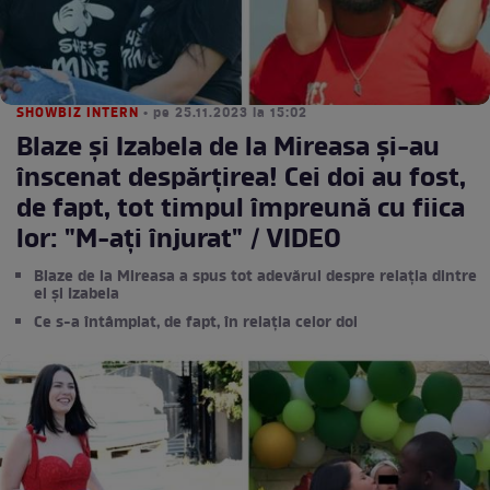
SHOWBIZ INTERN
• pe 25.11.2023 la 15:02
Blaze și Izabela de la Mireasa și-au
înscenat despărțirea! Cei doi au fost,
de fapt, tot timpul împreună cu fiica
lor: "M-ați înjurat" / VIDEO
Blaze de la Mireasa a spus tot adevărul despre relația dintre
el și Izabela
Ce s-a întâmplat, de fapt, în relația celor doi