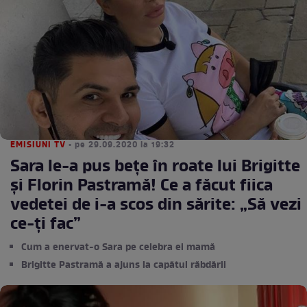
EMISIUNI TV
• pe 29.09.2020 la 19:32
Sara le-a pus bețe în roate lui Brigitte
și Florin Pastramă! Ce a făcut fiica
vedetei de i-a scos din sărite: „Să vezi
ce-ți fac”
Cum a enervat-o Sara pe celebra ei mamă
Brigitte Pastramă a ajuns la capătul răbdării