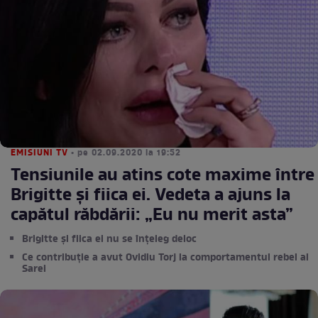
EMISIUNI TV
• pe 02.09.2020 la 19:52
Tensiunile au atins cote maxime între
Brigitte și fiica ei. Vedeta a ajuns la
capătul răbdării: „Eu nu merit asta”
Brigitte și fiica ei nu se înțeleg deloc
Ce contribuție a avut Ovidiu Torj la comportamentul rebel al
Sarei