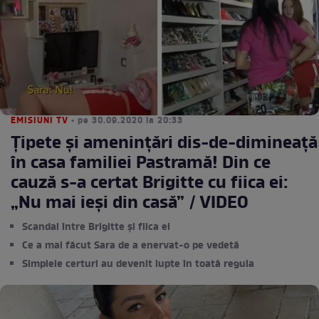
EMISIUNI TV
• pe 30.09.2020 la 20:33
Țipete și amenințări dis-de-dimineață
în casa familiei Pastramă! Din ce
cauză s-a certat Brigitte cu fiica ei:
„Nu mai ieși din casă” / VIDEO
Scandal între Brigitte și fiica ei
Ce a mai făcut Sara de a enervat-o pe vedetă
Simplele certuri au devenit lupte în toată regula