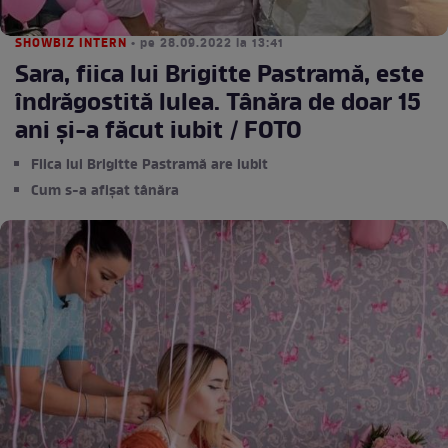
SHOWBIZ INTERN
• pe 28.09.2022 la 13:41
Sara, fiica lui Brigitte Pastramă, este
îndrăgostită lulea. Tânăra de doar 15
ani și-a făcut iubit / FOTO
Fiica lui Brigitte Pastramă are iubit
Cum s-a afișat tânăra