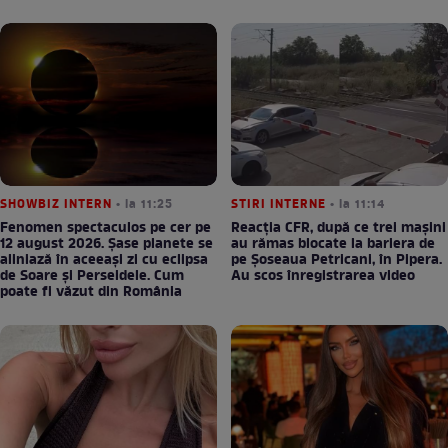
SHOWBIZ INTERN
• la 11:25
STIRI INTERNE
• la 11:14
Fenomen spectaculos pe cer pe
Reacția CFR, după ce trei mașini
12 august 2026. Șase planete se
au rămas blocate la bariera de
aliniază în aceeași zi cu eclipsa
pe Șoseaua Petricani, în Pipera.
de Soare și Perseidele. Cum
Au scos înregistrarea video
poate fi văzut din România