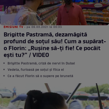
EMISIUNI TV
• pe 09.03.2021 la 00:35
Brigitte Pastramă, dezamăgită
profund de soțul său! Cum a supărat-
o Florin: „Rușine să-ți fie! Ce pocăit
ești tu?” / VIDEO
Brigitte Pastramă, criză de nervi în Dubai
Vedeta, furioasă pe soțul și fiica ei
Ce a făcut Florin să o supere pe brunetă