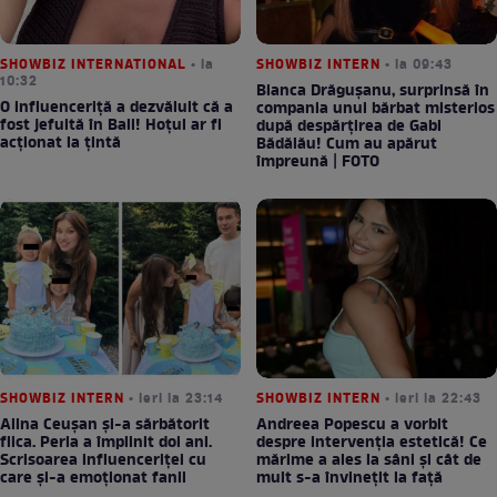
SHOWBIZ INTERNATIONAL
• la
SHOWBIZ INTERN
• la 09:43
10:32
Bianca Drăgușanu, surprinsă în
O influenceriță a dezvăluit că a
compania unui bărbat misterios
fost jefuită în Bali! Hoțul ar fi
după despărțirea de Gabi
acționat la țintă
Bădălău! Cum au apărut
împreună | FOTO
SHOWBIZ INTERN
• ieri la 23:14
SHOWBIZ INTERN
• ieri la 22:43
Alina Ceușan și-a sărbătorit
Andreea Popescu a vorbit
fiica. Perla a împlinit doi ani.
despre intervenția estetică! Ce
Scrisoarea influenceriței cu
mărime a ales la sâni și cât de
care și-a emoționat fanii
mult s-a învinețit la față