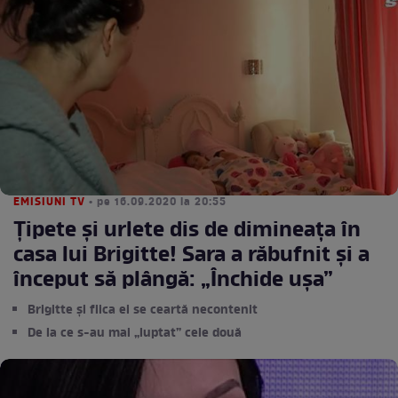
EMISIUNI TV
• pe 16.09.2020 la 20:55
Țipete și urlete dis de dimineața în
casa lui Brigitte! Sara a răbufnit și a
început să plângă: „Închide ușa”
Brigitte și fiica ei se ceartă necontenit
De la ce s-au mai „luptat” cele două