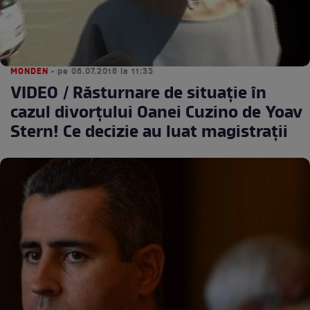
MONDEN
• pe 06.07.2016 la 11:35
VIDEO / Răsturnare de situaţie în
cazul divorţului Oanei Cuzino de Yoav
Stern! Ce decizie au luat magistraţii