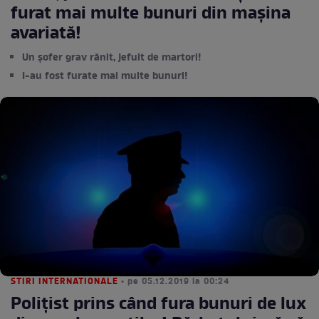
furat mai multe bunuri din mașina
avariată!
Un șofer grav rănit, jefuit de martori!
I-au fost furate mai multe bunuri!
STIRI INTERNATIONALE
• pe 05.12.2019 la 00:24
Polițist prins când fura bunuri de lux