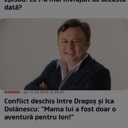
episod! Ce i-a mai învrăjbit de această
dată?
MONDEN
• pe 15.05.2015 la 00:51
Conflict deschis între Dragoş şi Ica
Dolănescu: "Mama lui a fost doar o
aventură pentru Ion!"