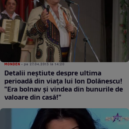
MONDEN
• pe 27.04.2015 la 14:20
Detalii neştiute despre ultima
perioadă din viaţa lui Ion Dolănescu!
"Era bolnav şi vindea din bunurile de
valoare din casă!"