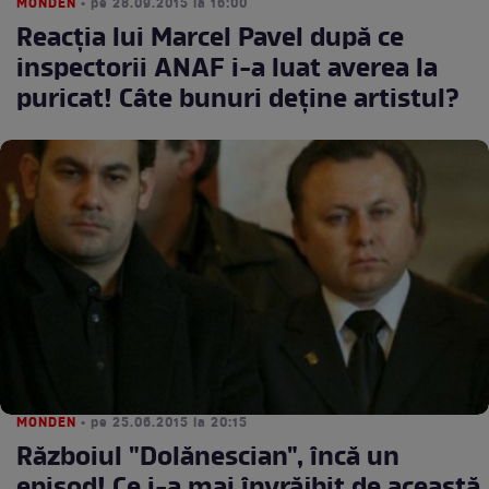
MONDEN
• pe 28.09.2015 la 16:00
Reacţia lui Marcel Pavel după ce
inspectorii ANAF i-a luat averea la
puricat! Câte bunuri deţine artistul?
MONDEN
• pe 25.06.2015 la 20:15
Războiul "Dolănescian", încă un