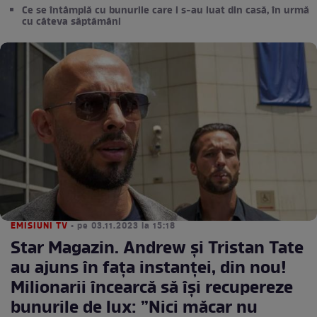
Ce se întâmplă cu bunurile care i s-au luat din casă, în urmă
cu câteva săptămâni
EMISIUNI TV
• pe 03.11.2023 la 15:18
Star Magazin. Andrew și Tristan Tate
au ajuns în fața instanței, din nou!
Milionarii încearcă să își recupereze
bunurile de lux: ”Nici măcar nu