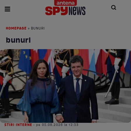
HOMEPAGE
» BUNURI
bunuri
STIRI INTERNE
• pe 05.08.2026 la 12:53