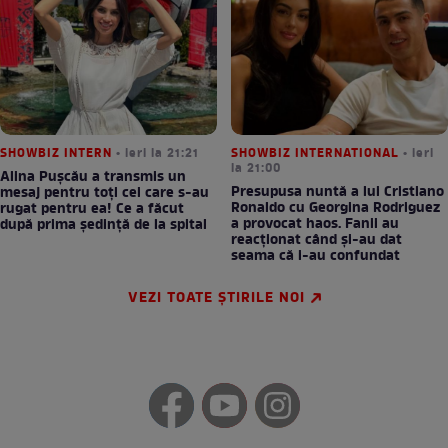
SHOWBIZ INTERN
• ieri la 21:21
SHOWBIZ INTERNATIONAL
• ieri
la 21:00
Alina Pușcău a transmis un
Presupusa nuntă a lui Cristiano
mesaj pentru toți cei care s-au
Ronaldo cu Georgina Rodriguez
rugat pentru ea! Ce a făcut
a provocat haos. Fanii au
după prima ședință de la spital
reacționat când și-au dat
seama că i-au confundat
VEZI TOATE ȘTIRILE NOI