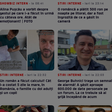
SHOWBIZ INTERN
• la 08:41
STIRI INTERNE
• ieri la 23:14
Alina Pușcău a vorbit despre
O româncă a plătit 500 ron pe
gestul pe care l-a făcut în urmă
noapte pe litoral, dar a fost
cu câteva ore. Atât de
îngrozită de ce a găsit în
emoționant! | FOTO
cameră
STIRI INTERNE
• ieri la 22:32
STIRI INTERNE
• ieri la 22:03
Un român a făcut calculul! Cât
George Buhnici trage un semnal
l-a costat 5 zile la mare, în
de alarmă! A găsit aproape
România, o familie cu doi adulți
600.000 de date personale pe
și un copil
un forum. La ce trebuie să ai
grijă începând de acum