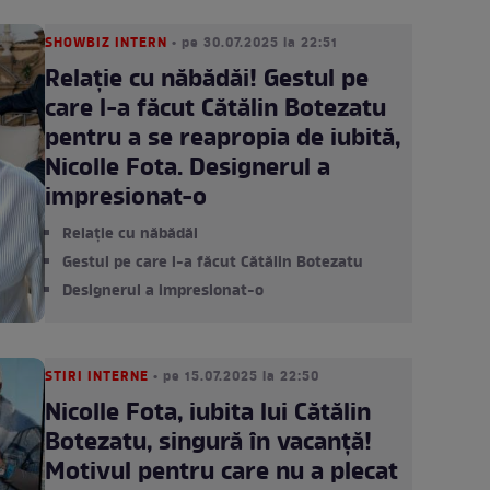
SHOWBIZ INTERN
• pe 30.07.2025 la 22:51
Relație cu năbădăi! Gestul pe
care l-a făcut Cătălin Botezatu
pentru a se reapropia de iubită,
Nicolle Fota. Designerul a
impresionat-o
Relație cu năbădăi
Gestul pe care l-a făcut Cătălin Botezatu
Designerul a impresionat-o
STIRI INTERNE
• pe 15.07.2025 la 22:50
Nicolle Fota, iubita lui Cătălin
Botezatu, singură în vacanță!
Motivul pentru care nu a plecat