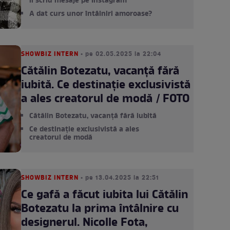
îi scriu mesaje pe Instagram
A dat curs unor întâlniri amoroase?
SHOWBIZ INTERN
• pe 02.05.2025 la 22:04
Cătălin Botezatu, vacanță fără
iubită. Ce destinație exclusivistă
a ales creatorul de modă / FOTO
Cătălin Botezatu, vacanță fără iubită
Ce destinație exclusivistă a ales
creatorul de modă
SHOWBIZ INTERN
• pe 13.04.2025 la 22:51
Ce gafă a făcut iubita lui Cătălin
Botezatu la prima întâlnire cu
designerul. Nicolle Fota,