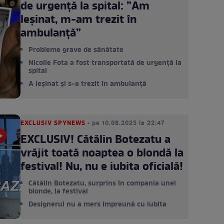
de urgență la spital: ”Am
leșinat, m-am trezit în
ambulanță”
Probleme grave de sănătate
Nicolle Fota a fost transportată de urgență la
spital
A leșinat și s-a trezit în ambulanță
EXCLUSIV SPYNEWS
• pe 10.08.2025 la 22:47
EXCLUSIV! Cătălin Botezatu a
vrăjit toată noaptea o blondă la
festival! Nu, nu e iubita oficială!
Cătălin Botezatu, surprins în compania unei
blonde, la festival
Designerul nu a mers împreună cu iubita