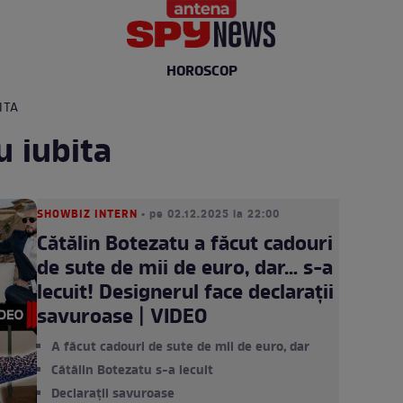
HOROSCOP
ITA
u iubita
SHOWBIZ INTERN
• pe 02.12.2025 la 22:00
Cătălin Botezatu a făcut cadouri
de sute de mii de euro, dar… s-a
lecuit! Designerul face declarații
savuroase | VIDEO
A făcut cadouri de sute de mii de euro, dar
Cătălin Botezatu s-a lecuit
Declarații savuroase