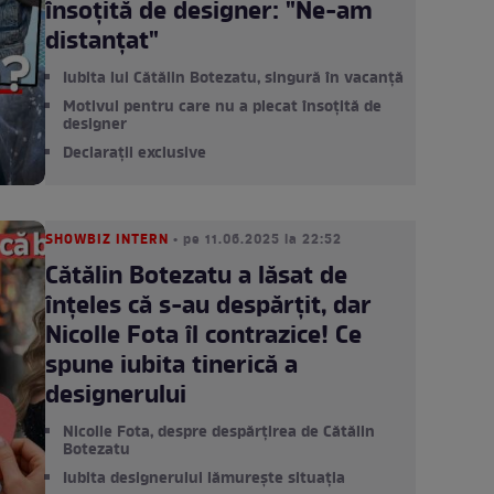
însoțită de designer: "Ne-am
distanțat"
Iubita lui Cătălin Botezatu, singură în vacanță
Motivul pentru care nu a plecat însoțită de
designer
Declarații exclusive
SHOWBIZ INTERN
• pe 11.06.2025 la 22:52
Cătălin Botezatu a lăsat de
înţeles că s-au despărţit, dar
Nicolle Fota îl contrazice! Ce
spune iubita tinerică a
designerului
Nicolle Fota, despre despărțirea de Cătălin
Botezatu
Iubita designerului lămurește situația