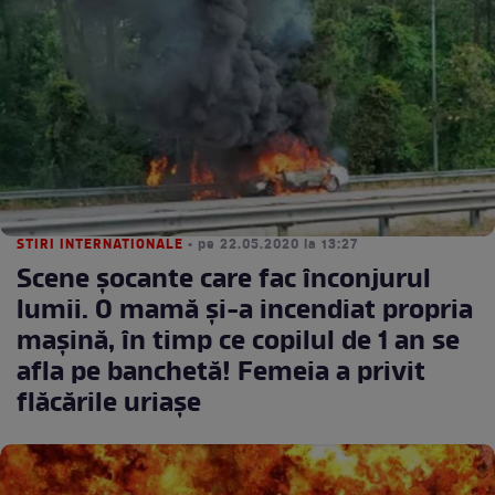
STIRI INTERNATIONALE
• pe 22.05.2020 la 13:27
Scene șocante care fac înconjurul
lumii. O mamă și-a incendiat propria
mașină, în timp ce copilul de 1 an se
afla pe banchetă! Femeia a privit
flăcările uriașe