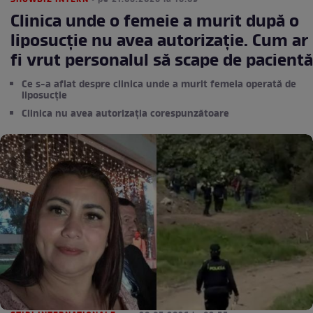
SHOWBIZ INTERN
• pe 21.05.2026 la 16:09
Clinica unde o femeie a murit după o
liposucție nu avea autorizație. Cum ar
fi vrut personalul să scape de pacientă
Ce s-a aflat despre clinica unde a murit femeia operată de
liposucție
Clinica nu avea autorizația corespunzătoare