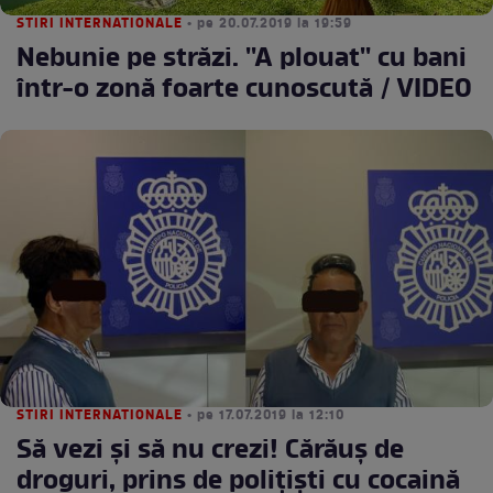
STIRI INTERNATIONALE
• pe 20.07.2019 la 19:59
Nebunie pe străzi. ''A plouat'' cu bani
într-o zonă foarte cunoscută / VIDEO
STIRI INTERNATIONALE
• pe 17.07.2019 la 12:10
Să vezi şi să nu crezi! Cărăuş de
droguri, prins de poliţişti cu cocaină