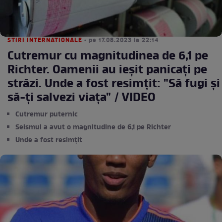
STIRI INTERNATIONALE
• pe 17.08.2023 la 22:14
Cutremur cu magnitudinea de 6,1 pe
Richter. Oamenii au ieșit panicați pe
străzi. Unde a fost resimțit: "Să fugi şi
să-ţi salvezi viaţa" / VIDEO
Cutremur puternic
Seismul a avut o magnitudine de 6,1 pe Richter
Unde a fost resimțit