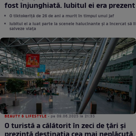
fost înjunghiată. Iubitul ei era prezent
O tiktokeriță de 26 de ani a murit în timpul unui jaf
Iubitul ei a luat parte la scenele halucinante și a încercat să îi
salveze viața
BEAUTY & LIFESTYLE
• pe 09.06.2025 la 21:35
O turistă a călătorit în zeci de țări și
prezintă destinația cea mai neplăcută.