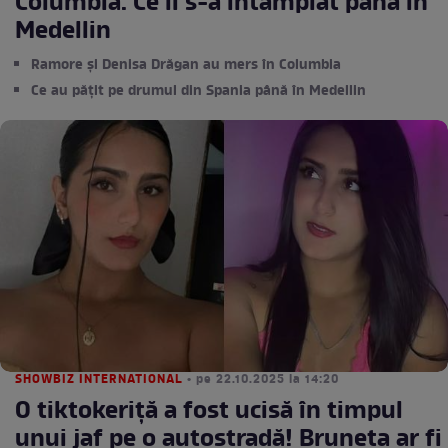
Columbia. Ce li s-a întâmplat până în
Medellin
Ramore și Denisa Drăgan au mers în Columbia
Ce au pățit pe drumul din Spania până în Medellin
SHOWBIZ INTERNATIONAL
• pe 22.10.2025 la 14:20
O tiktokeriță a fost ucisă în timpul
unui jaf pe o autostradă! Bruneta ar fi