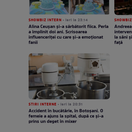
SHOWBIZ INTERN
• ieri la 23:14
SHOWBIZ
Alina Ceușan și-a sărbătorit fiica. Perla
Andreea
a împlinit doi ani. Scrisoarea
interven
influenceriței cu care și-a emoționat
la sâni ș
fanii
față
STIRI INTERNE
• ieri la 20:31
Accident în bucătărie, în Botoșani. O
femeie a ajuns la spital, după ce și-a
prins un deget în mixer