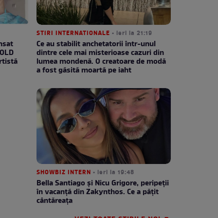
STIRI INTERNATIONALE
• ieri la 21:19
nsat
Ce au stabilit anchetatorii într-unul
TOLD
dintre cele mai misterioase cazuri din
rtistă
lumea mondenă. O creatoare de modă
a fost găsită moartă pe iaht
SHOWBIZ INTERN
• ieri la 19:48
Bella Santiago și Nicu Grigore, peripeții
în vacanță din Zakynthos. Ce a pățit
cântăreața