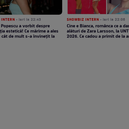
 INTERN
• ieri la 22:43
SHOWBIZ INTERN
• ieri la 22:06
 Popescu a vorbit despre
Cine e Bianca, românca ce a da
ția estetică! Ce mărime a ales
alături de Zara Larsson, la UN
i cât de mult s-a învinețit la
2026. Ce cadou a primit de la a