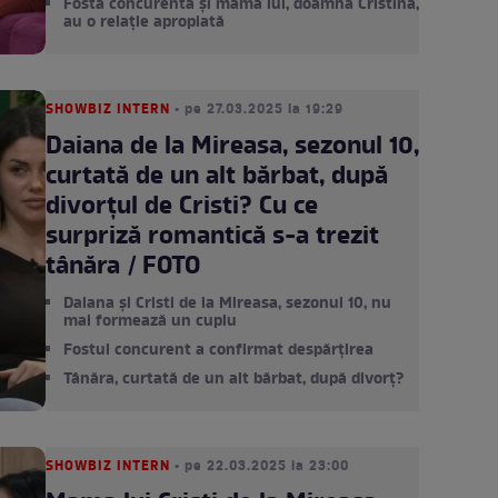
Fosta concurentă și mama lui, doamna Cristina,
au o relație apropiată
SHOWBIZ INTERN
• pe 27.03.2025 la 19:29
Daiana de la Mireasa, sezonul 10,
curtată de un alt bărbat, după
divorțul de Cristi? Cu ce
surpriză romantică s-a trezit
tânăra / FOTO
Daiana și Cristi de la Mireasa, sezonul 10, nu
mai formează un cuplu
Fostul concurent a confirmat despărțirea
Tânăra, curtată de un alt bărbat, după divorț?
SHOWBIZ INTERN
• pe 22.03.2025 la 23:00