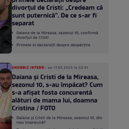
primele declarații despre
divorțul de Cristi: „Credeam că
sunt puternică”. De ce s-ar fi
separat
Daiana de la Mireasa, sezonul 10, confirmă
divorțul de Cristi
Primele ei declarații despre despărțire
SHOWBIZ INTERN
• pe 17.05.2025 la 22:51
Daiana și Cristi de la Mireasa,
sezonul 10, s-au împăcat? Cum
s-a afișat fosta concurentă
alături de mama lui, doamna
Cristina / FOTO
Daiana și Cristi de la Mireasa, sezonul 10, din
nou împreună?