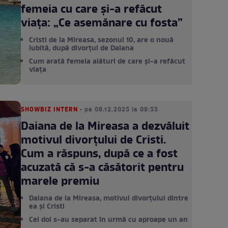
femeia cu care și-a refăcut
viața: „Ce asemănare cu fosta”
Cristi de la Mireasa, sezonul 10, are o nouă
iubită, după divorțul de Daiana
Cum arată femeia alături de care și-a refăcut
viața
SHOWBIZ INTERN
• pe 08.12.2025 la 09:55
Daiana de la Mireasa a dezvăluit
motivul divorțului de Cristi.
Cum a răspuns, după ce a fost
acuzată că s-a căsătorit pentru
marele premiu
Daiana de la Mireasa, motivul divorțului dintre
ea și Cristi
Cei doi s-au separat în urmă cu aproape un an