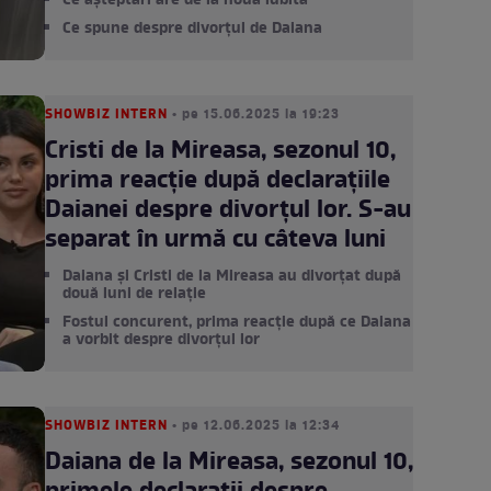
Ce așteptări are de la noua iubită
Ce spune despre divorțul de Daiana
SHOWBIZ INTERN
• pe 15.06.2025 la 19:23
Cristi de la Mireasa, sezonul 10,
prima reacție după declarațiile
Daianei despre divorțul lor. S-au
separat în urmă cu câteva luni
Daiana și Cristi de la Mireasa au divorțat după
două luni de relație
Fostul concurent, prima reacție după ce Daiana
a vorbit despre divorțul lor
SHOWBIZ INTERN
• pe 12.06.2025 la 12:34
Daiana de la Mireasa, sezonul 10,