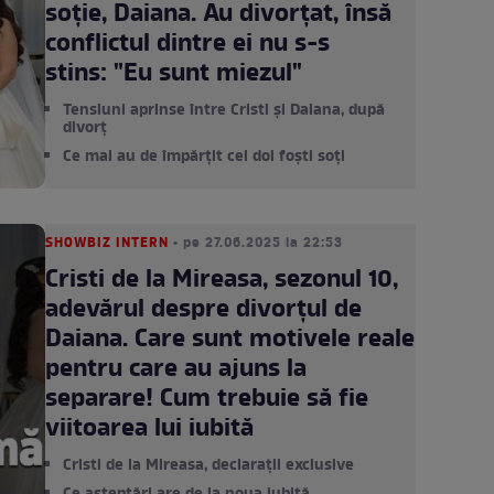
soție, Daiana. Au divorțat, însă
conflictul dintre ei nu s-s
stins: "Eu sunt miezul"
Tensiuni aprinse între Cristi și Daiana, după
divorț
Ce mai au de împărțit cei doi foști soți
SHOWBIZ INTERN
• pe 27.06.2025 la 22:53
Cristi de la Mireasa, sezonul 10,
adevărul despre divorțul de
Daiana. Care sunt motivele reale
pentru care au ajuns la
separare! Cum trebuie să fie
viitoarea lui iubită
Cristi de la Mireasa, declarații exclusive