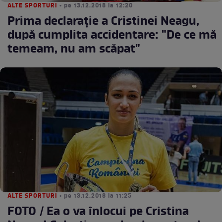
ALTE SPORTURI
• pe 13.12.2018 la 12:20
Prima declaraţie a Cristinei Neagu,
după cumplita accidentare: "De ce mă
temeam, nu am scăpat"
ALTE SPORTURI
• pe 13.12.2018 la 11:25
FOTO / Ea o va înlocui pe Cristina