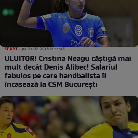
SPORT
• pe 21.02.2018 la 11:45
ULUITOR! Cristina Neagu câştigă mai
mult decât Denis Alibec! Salariul
fabulos pe care handbalista îl
încasează la CSM Bucureşti