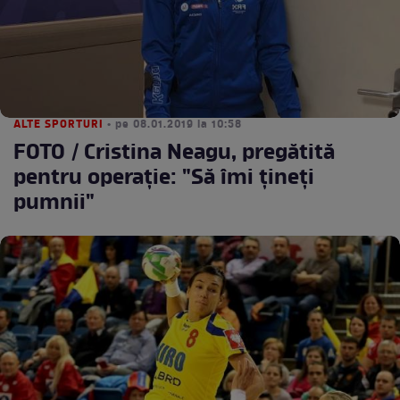
ALTE SPORTURI
• pe 08.01.2019 la 10:58
FOTO / Cristina Neagu, pregătită
pentru operaţie: "Să îmi ţineţi
pumnii"