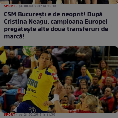
SPORT
• pe 08.03.2017 la 20:18
CSM București e de neoprit! După
Cristina Neagu, campioana Europei
pregătește alte două transferuri de
marcă!
SPORT
• pe 21.02.2017 la 11:30