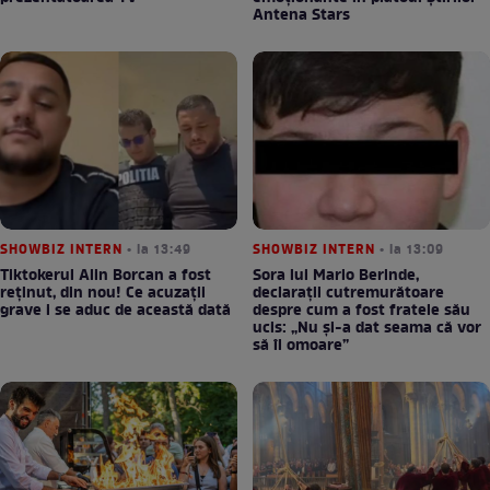
Antena Stars
SHOWBIZ INTERN
• la 13:49
SHOWBIZ INTERN
• la 13:09
Tiktokerul Alin Borcan a fost
Sora lui Mario Berinde,
reținut, din nou! Ce acuzații
declarații cutremurătoare
grave i se aduc de această dată
despre cum a fost fratele său
ucis: „Nu și-a dat seama că vor
să îl omoare”