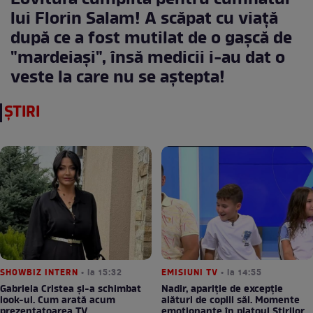
Lovitură cumplită pentru cumnatul
lui Florin Salam! A scăpat cu viaţă
după ce a fost mutilat de o gaşcă de
"mardeiaşi", însă medicii i-au dat o
veste la care nu se aştepta!
ȘTIRI
SHOWBIZ INTERN
• la 15:32
EMISIUNI TV
• la 14:55
Gabriela Cristea și-a schimbat
Nadir, apariție de excepție
look-ul. Cum arată acum
alături de copiii săi. Momente
prezentatoarea TV
emoționante în platoul Știrilor