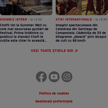
SHOWBIZ INTERN
• la 12:39
STIRI INTERNATIONALE
• la 12:35
Chefii vin la Summer Well cu
Imagini spectaculoase din
cele mai savuroase gustări de
Catedrala din Santiago de
festival. Prima întâlnire cu
Compostela. Cădelnița de 53 de
publicul la standul Chefi la
kilograme „zboară” prin lăcașul
cuțite este chiar în această
de cult cu 68 km/h
seară!
VEZI TOATE ȘTIRILE NOI
Politica de cookies
Gestionați preferințele