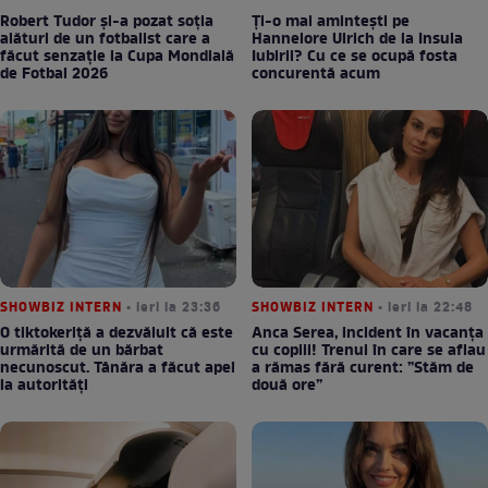
Robert Tudor și-a pozat soția
Ți-o mai amintești pe
alături de un fotbalist care a
Hannelore Ulrich de la Insula
făcut senzație la Cupa Mondială
Iubirii? Cu ce se ocupă fosta
de Fotbal 2026
concurentă acum
SHOWBIZ INTERN
• ieri la 23:36
SHOWBIZ INTERN
• ieri la 22:48
O tiktokeriță a dezvăluit că este
Anca Serea, incident în vacanța
urmărită de un bărbat
cu copiii! Trenul în care se aflau
necunoscut. Tânăra a făcut apel
a rămas fără curent: ”Stăm de
la autorități
două ore”