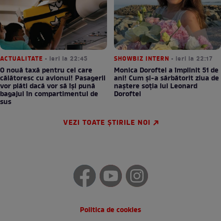
ACTUALITATE
• ieri la 22:45
SHOWBIZ INTERN
• ieri la 22:17
O nouă taxă pentru cei care
Monica Doroftei a împlinit 51 de
călătoresc cu avionul! Pasagerii
ani! Cum și-a sărbătorit ziua de
vor plăti dacă vor să își pună
naștere soția lui Leonard
bagajul în compartimentul de
Doroftei
sus
VEZI TOATE ȘTIRILE NOI
Politica de cookies