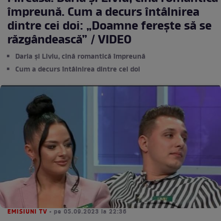
împreună. Cum a decurs întâlnirea
dintre cei doi: „Doamne ferește să se
răzgândească” / VIDEO
Daria și Liviu, cină romantică împreună
Cum a decurs întâlnirea dintre cei doi
EMISIUNI TV
• pe 05.09.2023 la 22:36