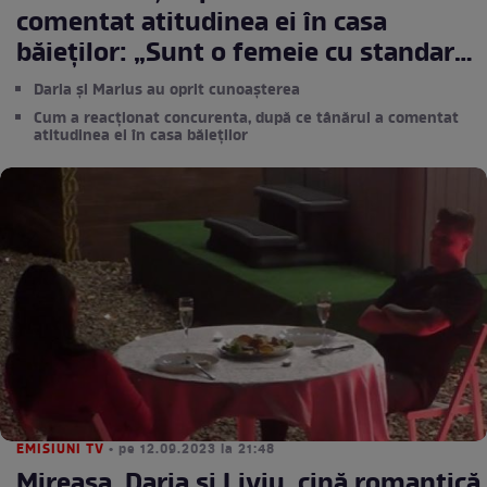
comentat atitudinea ei în casa
băieților: „Sunt o femeie cu standarde
ridicate”
Daria și Marius au oprit cunoașterea
Cum a reacționat concurenta, după ce tânărul a comentat
atitudinea ei în casa băieților
EMISIUNI TV
• pe 12.09.2023 la 21:48
Mireasa. Daria și Liviu, cină romantică