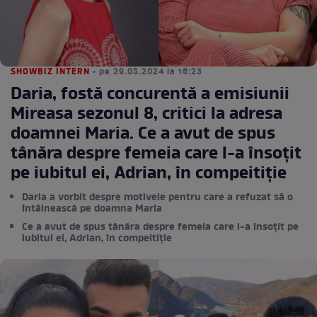
SHOWBIZ INTERN
• pe 29.05.2024 la 16:23
Daria, fostă concurentă a emisiunii
Mireasa sezonul 8, critici la adresa
doamnei Maria. Ce a avut de spus
tânăra despre femeia care l-a însoțit
pe iubitul ei, Adrian, în compeitiție
Daria a vorbit despre motivele pentru care a refuzat să o
întâlnească pe doamna Maria
Ce a avut de spus tânăra despre femeia care l-a însoțit pe
iubitul ei, Adrian, în compeitiție