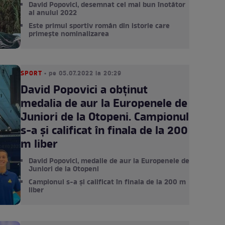
David Popovici, desemnat cel mai bun înotător
al anului 2022
Este primul sportiv român din istorie care
primeşte nominalizarea
SPORT
• pe 05.07.2022 la 20:29
David Popovici a obținut
medalia de aur la Europenele de
Juniori de la Otopeni. Campionul
s-a și calificat în finala de la 200
m liber
David Popovici, medalie de aur la Europenele de
Juniori de la Otopeni
Campionul s-a și calificat în finala de la 200 m
liber