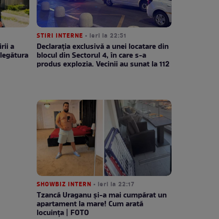
STIRI INTERNE
• ieri la 22:51
rii a
Declarația exclusivă a unei locatare din
legătura
blocul din Sectorul 4, în care s-a
produs explozia. Vecinii au sunat la 112
SHOWBIZ INTERN
• ieri la 22:17
Tzancă Uraganu și-a mai cumpărat un
apartament la mare! Cum arată
locuința | FOTO