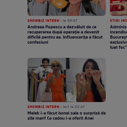
SHOWBIZ INTERN
• la 00:07
STIRI IN
Andreea Popescu a dezvăluit de ce
Administ
recuperarea după operație a devenit
incendiu
dificilă pentru ea. Influencerița a făcut
București
confesiuni
exclusiv
luat foc
SHOWBIZ INTERN
• ieri la 22:47
Melek i-a făcut bonei sale o surpriză de
zile mari! Ce cadou i-a oferit Anei