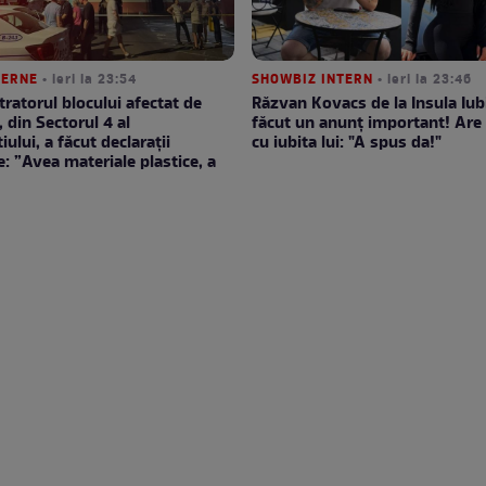
TERNE
• ieri la 23:54
SHOWBIZ INTERN
• ieri la 23:46
ratorul blocului afectat de
Răzvan Kovacs de la Insula Iubi
, din Sectorul 4 al
făcut un anunț important! Are 
ului, a făcut declarații
cu iubita lui: "A spus da!"
e: ”Avea materiale plastice, a
”