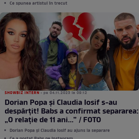
Ce spunea artistul în trecut
SHOWBIZ INTERN
• pe 04.11.2023 la 09:12
Dorian Popa și Claudia Iosif s-au
despărțit! Babs a confirmat separarea:
„O relație de 11 ani...” / FOTO
Dorian Popa și Claudia Iosif au ajuns la separare
Ce a postat Babs pe Instagram