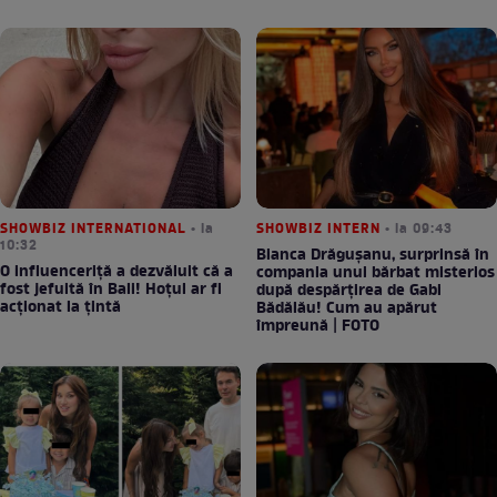
SHOWBIZ INTERNATIONAL
• la
SHOWBIZ INTERN
• la 09:43
10:32
Bianca Drăgușanu, surprinsă în
O influenceriță a dezvăluit că a
compania unui bărbat misterios
fost jefuită în Bali! Hoțul ar fi
după despărțirea de Gabi
acționat la țintă
Bădălău! Cum au apărut
împreună | FOTO