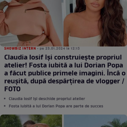
SHOWBIZ INTERN
• pe 23.01.2024 la 12:15
Claudia Iosif își construiește propriul
atelier! Fosta iubită a lui Dorian Popa
a făcut publice primele imagini. Încă o
reușită, după despărțirea de vlogger /
FOTO
Claudia Iosif își deschide propriul atelier
Fosta iubită a lui Dorian Popa are parte de succes