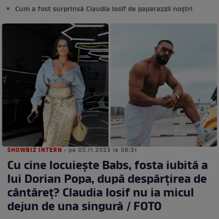
Cum a fost surprinsă Claudia Iosif de paparazzii noștri
SHOWBIZ INTERN
• pe 05.11.2023 la 09:31
Cu cine locuiește Babs, fosta iubită a
lui Dorian Popa, după despărțirea de
cântăreț? Claudia Iosif nu ia micul
dejun de una singură / FOTO