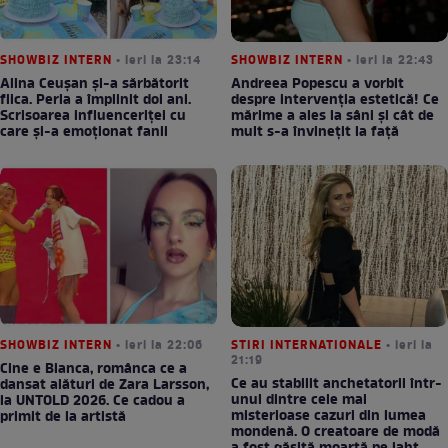
SHOWBIZ INTERN
• ieri la 23:14
SHOWBIZ INTERN
• ieri la 22:43
Alina Ceușan și-a sărbătorit
Andreea Popescu a vorbit
fiica. Perla a împlinit doi ani.
despre intervenția estetică! Ce
Scrisoarea influenceriței cu
mărime a ales la sâni și cât de
care și-a emoționat fanii
mult s-a învinețit la față
SHOWBIZ INTERN
• ieri la 22:06
STIRI INTERNATIONALE
• ieri la
21:19
Cine e Bianca, românca ce a
Ce au stabilit anchetatorii într-
dansat alături de Zara Larsson,
unul dintre cele mai
la UNTOLD 2026. Ce cadou a
misterioase cazuri din lumea
primit de la artistă
mondenă. O creatoare de modă