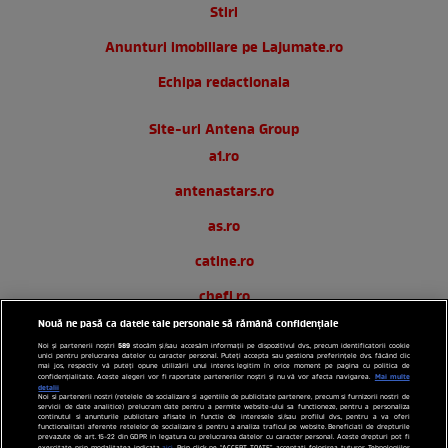
Stiri
Anunturi imobiliare pe Lajumate.ro
Echipa redactionala
Site-uri Antena Group
a1.ro
antenastars.ro
as.ro
catine.ro
chefi.ro
Nouă ne pasă ca datele tale personale să rămână confidențiale
deparinti.ro
589
Noi și partenerii noștri
stocăm și/sau accesăm informații pe dispozitivul dvs., precum identificatorii cookie
unici pentru prelucrarea datelor cu caracter personal. Puteți accepta sau gestiona preferințele dvs. făcând clic
medicool.ro
mai jos, respectiv vă puteți opune utilizării unui interes legitim în orice moment pe pagina cu politica de
Mai multe
confidențialitate. Aceste alegeri vor fi raportate partenerilor noștri și nu vă vor afecta navigarea.
detalii
observatornews.ro
Noi si partenerii nostri (retelele de socializare si agentiile de publicitate partenere, precum si furnizorii nostri de
servicii de date analitice) prelucram date pentru a permite website-ului sa functioneze, pentru a personaliza
continutul si anunturile publicitare afisate in functie de interesele si/sau profilul dvs., pentru a va oferi
functionalitati aferente retelelor de socializare si pentru a analiza traficul pe website. Beneficiati de drepturile
tvhappy.ro
prevazute de art. 15-22 din GDPR in legatura cu prelucrarea datelor cu caracter personal. Aceste drepturi pot fi