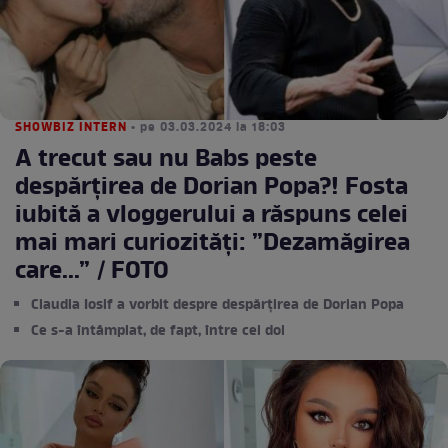
SHOWBIZ INTERN
• pe 03.03.2024 la 18:03
A trecut sau nu Babs peste
despărțirea de Dorian Popa?! Fosta
iubită a vloggerului a răspuns celei
mai mari curiozități: ”Dezamăgirea
care...” / FOTO
Claudia Iosif a vorbit despre despărțirea de Dorian Popa
Ce s-a întâmplat, de fapt, între cei doi