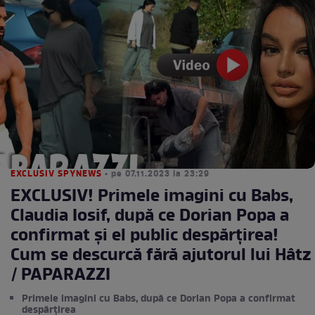
EXCLUSIV SPYNEWS
• pe 07.11.2023 la 23:29
EXCLUSIV! Primele imagini cu Babs,
Claudia Iosif, după ce Dorian Popa a
confirmat și el public despărțirea!
Cum se descurcă fără ajutorul lui Hâtz
/ PAPARAZZI
Primele imagini cu Babs, după ce Dorian Popa a confirmat
despărțirea