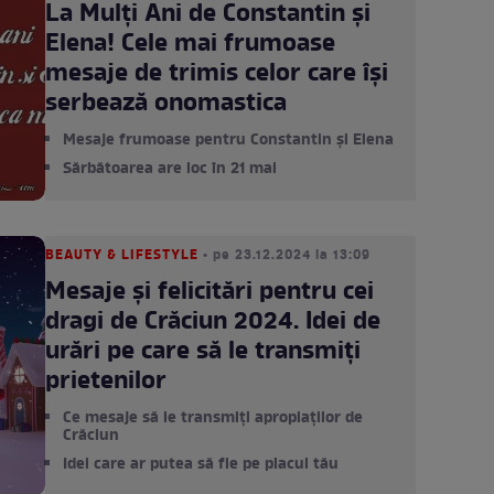
La Mulți Ani de Constantin și
Elena! Cele mai frumoase
mesaje de trimis celor care își
serbează onomastica
Mesaje frumoase pentru Constantin și Elena
Sărbătoarea are loc în 21 mai
BEAUTY & LIFESTYLE
• pe 23.12.2024 la 13:09
Mesaje și felicitări pentru cei
dragi de Crăciun 2024. Idei de
urări pe care să le transmiți
prietenilor
Ce mesaje să le transmiți apropiaților de
Crăciun
Idei care ar putea să fie pe placul tău