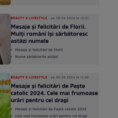
BEAUTY & LIFESTYLE
• pe 28.04.2024 la 12:21
Mesaje și felicitări de Florii.
Mulți români își sărbătoresc
astăzi numele
Mesaje și felicitări de Florii
Nume sărbătorite astăzi
BEAUTY & LIFESTYLE
• pe 30.03.2024 la 11:40
Mesaje și felicitări de Paşte
catolic 2024. Cele mai frumoase
urări pentru cei dragi
Mesaje și felicitări de Paşte catolic 2024
Cele mai frumoase urări pentru cei dragi