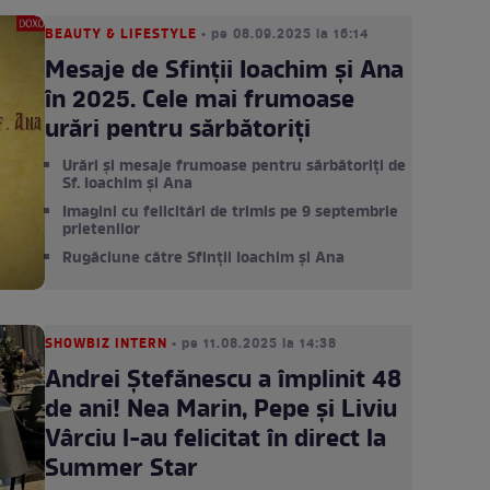
BEAUTY & LIFESTYLE
• pe 08.09.2025 la 16:14
Mesaje de Sfinții Ioachim și Ana
în 2025. Cele mai frumoase
urări pentru sărbătoriți
Urări și mesaje frumoase pentru sărbătoriți de
Sf. Ioachim și Ana
Imagini cu felicitări de trimis pe 9 septembrie
prietenilor
Rugăciune către Sfinții Ioachim și Ana
SHOWBIZ INTERN
• pe 11.08.2025 la 14:38
Andrei Ștefănescu a împlinit 48
de ani! Nea Marin, Pepe și Liviu
Vârciu l-au felicitat în direct la
Summer Star