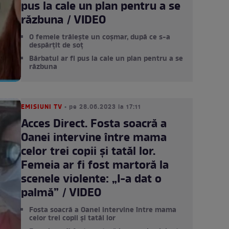
pus la cale un plan pentru a se
răzbuna / VIDEO
O femeie trăiește un coșmar, după ce s-a
despărțit de soț
Bărbatul ar fi pus la cale un plan pentru a se
răzbuna
EMISIUNI TV
• pe 28.06.2023 la 17:11
Acces Direct. Fosta soacră a
Oanei intervine între mama
celor trei copii și tatăl lor.
Femeia ar fi fost martoră la
scenele violente: „I-a dat o
palmă” / VIDEO
Fosta soacră a Oanei intervine între mama
celor trei copii și tatăl lor