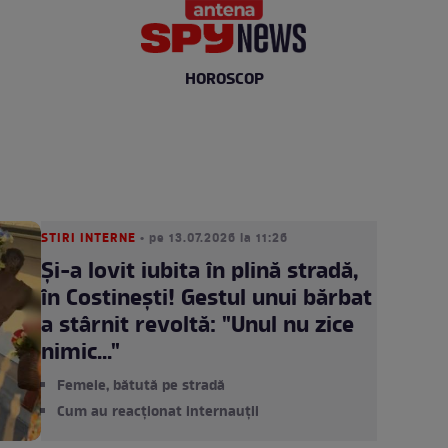
HOROSCOP
STIRI INTERNE
• pe 13.07.2026 la 11:26
Și-a lovit iubita în plină stradă,
în Costinești! Gestul unui bărbat
a stârnit revoltă: "Unul nu zice
nimic..."
Femeie, bătută pe stradă
Cum au reacționat internauții