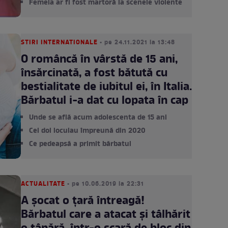
Femeia ar fi fost martoră la scenele violente
STIRI INTERNATIONALE
• pe 24.11.2021 la 13:48
O româncă în vârstă de 15 ani,
însărcinată, a fost bătută cu
bestialitate de iubitul ei, în Italia.
Bărbatul i-a dat cu lopata în cap
Unde se află acum adolescenta de 15 ani
Cei doi locuiau împreună din 2020
Ce pedeapsă a primit bărbatul
ACTUALITATE
• pe 10.06.2019 la 22:31
A şocat o ţară întreagă!
Bărbatul care a atacat şi tâlhărit