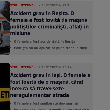
STIRI INTERNE
• pe 31.12.2023 la 12:31
Accident grav în Reșita. O
femeie a fost lovită de mașina
polițiștilor criminaliști, aflați în
misiune
O femeie a fost accidentată în Reșița
Polițiștii nu au apucat să pună frână la timp
STIRI INTERNE
• pe 21.12.2023 la 23:24
Accident grav în Iași. O femeie a
fost lovită de o mașină, când
încerca să traverseze
neregulamentar strada
O femeie a fost spulberată deo mașină