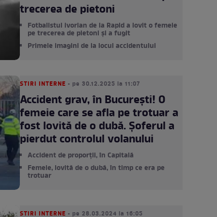
trecerea de pietoni
Fotbalistul ivorian de la Rapid a lovit o femeie
pe trecerea de pietoni și a fugit
Primele imagini de la locul accidentului
STIRI INTERNE
• pe 30.12.2025 la 11:07
Accident grav, în București! O
femeie care se afla pe trotuar a
fost lovită de o dubă. Șoferul a
pierdut controlul volanului
Accident de proporții, în Capitală
Femeie, lovită de o dubă, în timp ce era pe
trotuar
STIRI INTERNE
• pe 28.03.2024 la 16:05