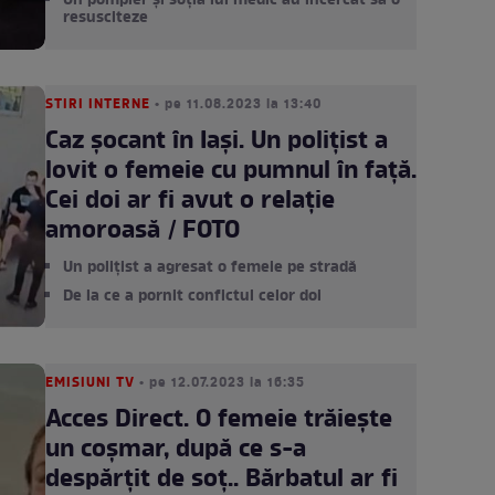
Un pompier și soția lui medic au încercat să o
resusciteze
STIRI INTERNE
• pe 11.08.2023 la 13:40
Caz șocant în Iași. Un polițist a
lovit o femeie cu pumnul în față.
Cei doi ar fi avut o relație
amoroasă / FOTO
Un polițist a agresat o femeie pe stradă
De la ce a pornit confictul celor doi
EMISIUNI TV
• pe 12.07.2023 la 16:35
Acces Direct. O femeie trăiește
un coșmar, după ce s-a
despărțit de soț.. Bărbatul ar fi