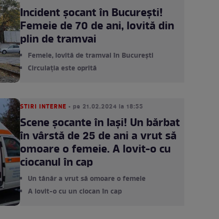
Incident șocant în București!
Femeie de 70 de ani, lovită din
plin de tramvai
Femeie, lovită de tramvai în București
Circulația este oprită
STIRI INTERNE
• pe 21.02.2024 la 18:55
Scene șocante în Iași! Un bărbat
în vârstă de 25 de ani a vrut să
omoare o femeie. A lovit-o cu
ciocanul în cap
Un tânăr a vrut să omoare o femeie
A lovit-o cu un ciocan în cap