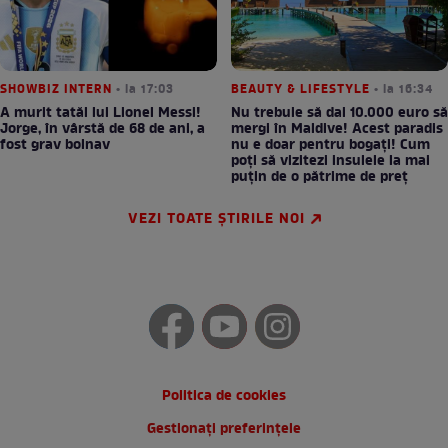
SHOWBIZ INTERN
• la 17:03
BEAUTY & LIFESTYLE
• la 16:34
A murit tatăl lui Lionel Messi!
Nu trebuie să dai 10.000 euro să
Jorge, în vârstă de 68 de ani, a
mergi în Maldive! Acest paradis
fost grav bolnav
nu e doar pentru bogați! Cum
poți să vizitezi insulele la mai
puțin de o pătrime de preț
VEZI TOATE ȘTIRILE NOI
Politica de cookies
Gestionați preferințele