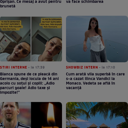
Oprișan. Ce mesaj a avut pentru
va face schimbarea
brunetă
STIRI INTERNE
• la 17:39
SHOWBIZ INTERN
• la 17:10
Bianca spune de ce pleacă din
Cum arată vila superbă în care
Germania, deși locuia de 14 ani
s-a cazat Ilinca Vandici la
acolo cu soțul și copiii: „Adio
Monaco. Vedeta se află în
parcuri goale! Adio taxe și
vacanță
impozite!”