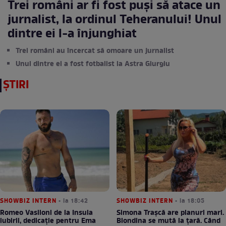
Trei români ar fi fost puși să atace un
jurnalist, la ordinul Teheranului! Unul
dintre ei l-a înjunghiat
Trei români au încercat să omoare un jurnalist
Unul dintre ei a fost fotbalist la Astra Giurgiu
ȘTIRI
SHOWBIZ INTERN
• la 18:42
SHOWBIZ INTERN
• la 18:05
Romeo Vasiloni de la Insula
Simona Trașcă are planuri mari.
iubirii, dedicație pentru Ema
Blondina se mută la țară. Când