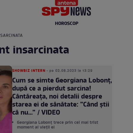
HOROSCOP
NSARCINATA
nt insarcinata
SHOWBIZ INTERN
• pe 02.08.2023 la 13:29
Cum se simte Georgiana Lobonț,
după ce a pierdut sarcina!
Cântăreața, noi detalii despre
starea ei de sănătate: ”Când știi
că nu...” / VIDEO
Georgiana Lobonț trece prin cel mai trist
moment al vieții ei