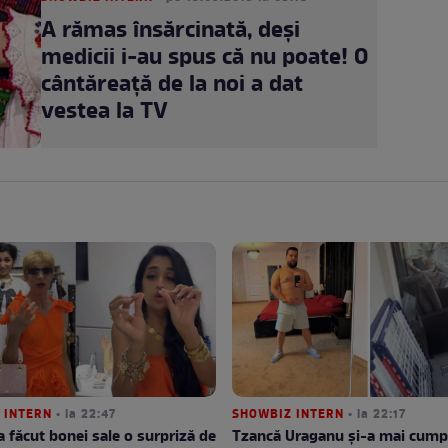
A rămas însărcinată, deşi
medicii i-au spus că nu poate! O
cântăreaţă de la noi a dat
vestea la TV
 INTERN
• la 22:47
SHOWBIZ INTERN
• la 22:17
a făcut bonei sale o surpriză de
Tzancă Uraganu și-a mai cump