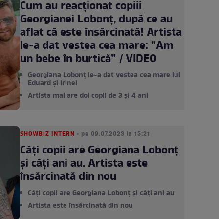
Cum au reacționat copiii
Georgianei Lobonț, după ce au
aflat că este însărcinată! Artista
le-a dat vestea cea mare: ”Am
un bebe în burtică” / VIDEO
Georgiana Lobonț le-a dat vestea cea mare lui
Eduard și Irinei
Artista mai are doi copii de 3 și 4 ani
SHOWBIZ INTERN
• pe 09.07.2023 la 15:21
Câți copii are Georgiana Lobonț
și câți ani au. Artista este
însărcinată din nou
Câți copii are Georgiana Lobonț și câți ani au
Artista este însărcinată din nou