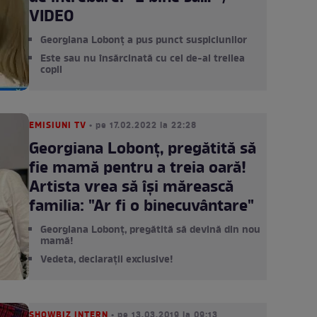
VIDEO
Georgiana Lobonț a pus punct suspiciunilor
Este sau nu însărcinată cu cel de-al treilea
copil
EMISIUNI TV
• pe 17.02.2022 la 22:28
Georgiana Lobonț, pregătită să
fie mamă pentru a treia oară!
Artista vrea să își mărească
familia: "Ar fi o binecuvântare"
Georgiana Lobonț, pregătită să devină din nou
mamă!
Vedeta, declarații exclusive!
SHOWBIZ INTERN
• pe 13.03.2019 la 09:13