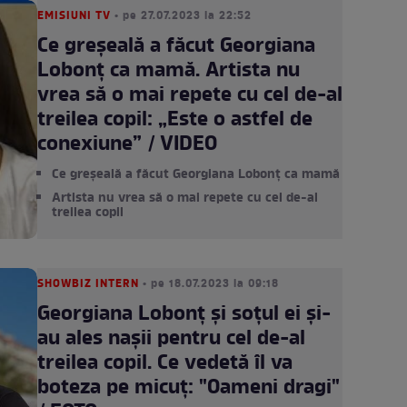
EMISIUNI TV
• pe 27.07.2023 la 22:52
Ce greșeală a făcut Georgiana
Lobonț ca mamă. Artista nu
vrea să o mai repete cu cel de-al
treilea copil: „Este o astfel de
conexiune” / VIDEO
Ce greșeală a făcut Georgiana Lobonț ca mamă
Artista nu vrea să o mai repete cu cel de-al
treilea copil
SHOWBIZ INTERN
• pe 18.07.2023 la 09:18
Georgiana Lobonț și soțul ei și-
au ales nașii pentru cel de-al
treilea copil. Ce vedetă îl va
boteza pe micuț: "Oameni dragi"