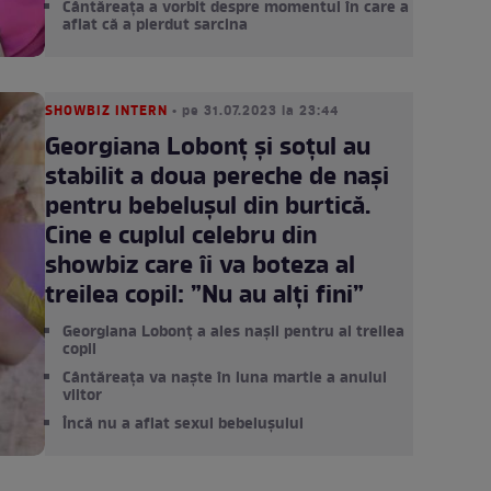
Cântăreața a vorbit despre momentul în care a
aflat că a pierdut sarcina
SHOWBIZ INTERN
• pe 31.07.2023 la 23:44
Georgiana Lobonț și soțul au
stabilit a doua pereche de nași
pentru bebelușul din burtică.
Cine e cuplul celebru din
showbiz care îi va boteza al
treilea copil: ”Nu au alți fini”
Georgiana Lobonț a ales nașii pentru al treilea
copil
Cântăreața va naște în luna martie a anului
viitor
Încă nu a aflat sexul bebelușului