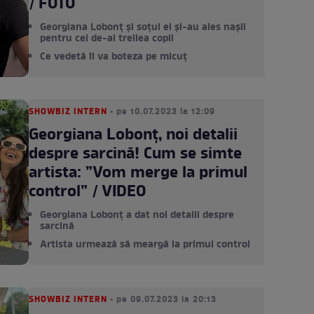
/ FOTO
Georgiana Lobonț și soțul ei și-au ales nașii
pentru cel de-al treilea copil
Ce vedetă îl va boteza pe micuț
SHOWBIZ INTERN
• pe 10.07.2023 la 12:09
Georgiana Lobonț, noi detalii
despre sarcină! Cum se simte
artista: ”Vom merge la primul
control” / VIDEO
Georgiana Lobonț a dat noi detalii despre
sarcină
Artista urmează să meargă la primul control
SHOWBIZ INTERN
• pe 09.07.2023 la 20:13