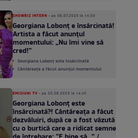
SHOWBIZ INTERN
• pe 09.07.2023 la 14:50
Georgiana Lobonț e însărcinată!
Artista a făcut anunțul
momentului: „Nu îmi vine să
cred!”
Georgiana Lobonț este însărcinată
Cântăreața a făcut anunțul momentului
EMISIUNI TV
• pe 25.06.2023 la 14:45
Georgiana Lobonț este
însărcinată?! Cântăreața a făcut
dezvăluiri, după ce a fost văzută
cu o burtică care a ridicat semne
de întrebare: ”E bine să...” /