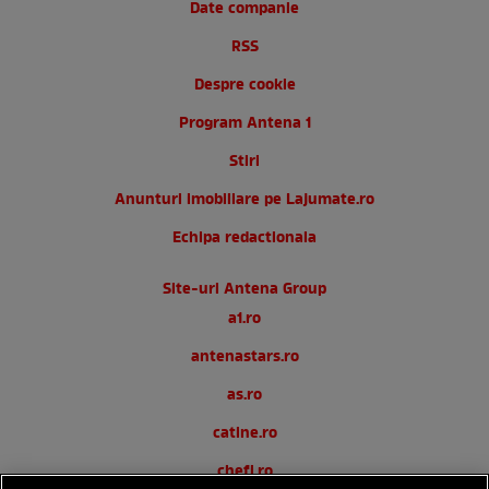
Date companie
RSS
Despre cookie
Program Antena 1
Stiri
Anunturi imobiliare pe Lajumate.ro
Echipa redactionala
Site-uri Antena Group
a1.ro
antenastars.ro
as.ro
catine.ro
chefi.ro