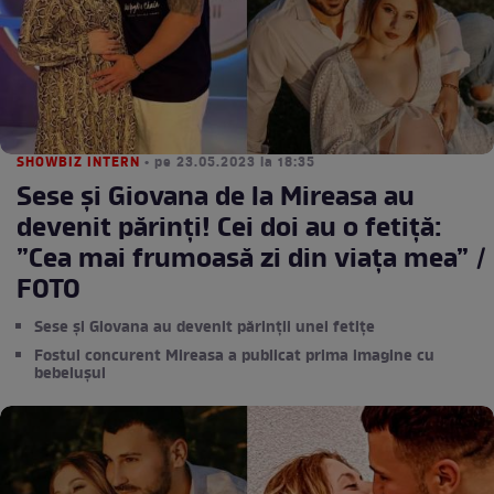
SHOWBIZ INTERN
• pe 23.05.2023 la 18:35
Sese și Giovana de la Mireasa au
devenit părinți! Cei doi au o fetiță:
”Cea mai frumoasă zi din viața mea” /
FOTO
Sese și Giovana au devenit părinții unei fetițe
Fostul concurent Mireasa a publicat prima imagine cu
bebelușul