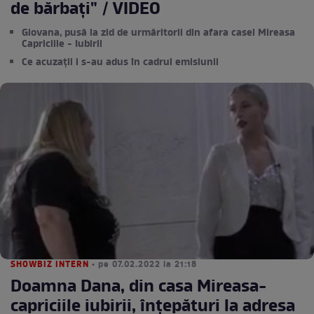
de bărbați" / VIDEO
Giovana, pusă la zid de urmăritorii din afara casei Mireasa
Capriciile - Iubirii
Ce acuzații i s-au adus în cadrul emisiunii
SHOWBIZ INTERN
• pe 07.02.2022 la 21:18
Doamna Dana, din casa Mireasa-
capriciile iubirii, înțepături la adresa