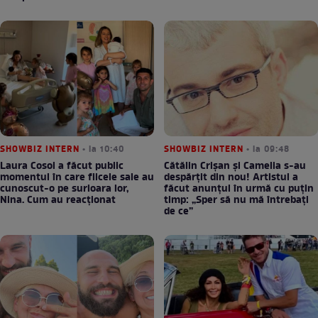
SHOWBIZ INTERN
• la 10:40
SHOWBIZ INTERN
• la 09:48
Laura Cosoi a făcut public
Cătălin Crișan și Camelia s-au
momentul în care fiicele sale au
despărțit din nou! Artistul a
cunoscut-o pe surioara lor,
făcut anunțul în urmă cu puțin
Nina. Cum au reacționat
timp: „Sper să nu mă întrebați
de ce”