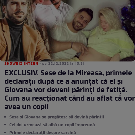
SHOWBIZ INTERN
• pe 22.12.2022 la 13:31
EXCLUSIV. Sese de la Mireasa, primele
declarații după ce a anunțat că el și
Giovana vor deveni părinți de fetiță.
Cum au reacționat când au aflat că vor
avea un copil
Sese și Giovana se pregătesc să devină părinții
Cei doi urmează să aibă un copil împreună
Primele declarații despre sarcină