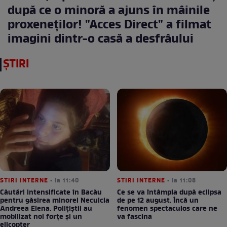
după ce o minoră a ajuns în mâinile
proxeneţilor! "Acces Direct" a filmat
imagini dintr-o casă a desfrâului
ȘTIRI
STIRI INTERNE
• la 11:40
STIRI INTERNE
• la 11:08
Căutări intensificate în Bacău
Ce se va întâmpla după eclipsa
pentru găsirea minorei Neculcia
de pe 12 august. Încă un
Andreea Elena. Polițiștii au
fenomen spectaculos care ne
mobilizat noi forțe și un
va fascina
elicopter