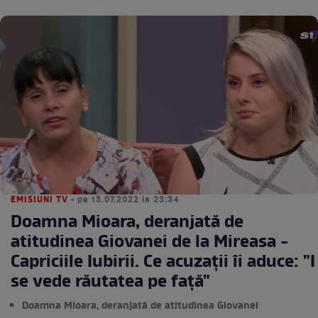
EMISIUNI TV
• pe 13.07.2022 la 23:34
Doamna Mioara, deranjată de
atitudinea Giovanei de la Mireasa -
Capriciile Iubirii. Ce acuzații îi aduce: "I
se vede răutatea pe față"
Doamna Mioara, deranjată de atitudinea Giovanei